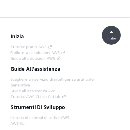
Inizia
in alto
Tutorial pratici AWS
Biblioteca di soluzioni AWS
Guide alle decisioni AWS
Guide All'assistenza
Scegliere un servizio di intelligenza artificiale
generativa
Guide all'assistenza AWS
Tutorial AWS CLI su GitHub
Strumenti Di Sviluppo
Libreria di esempi di codice AWS
AWS CLI
Centro builder AWS