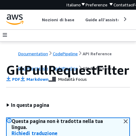
Italiano
Preferenze
Contattaci
F
Nozioni di base
Guide all'assistenza
Documentation
CodePipeline
API Reference
GitPullRequestFilter
Documentation
CodePipeline
API Reference
PDF
Markdown
Modalità Focus
In questa pagina
Questa pagina non è tradotta nella tua
lingua.
Richiedi traduzione