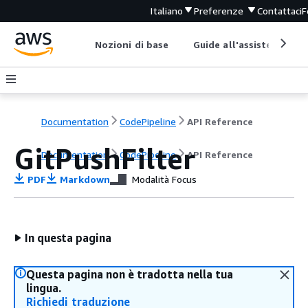
Italiano
Preferenze
Contattaci
F
Nozioni di base
Guide all'assistenza
Documentation
CodePipeline
API Reference
GitPushFilter
Documentation
CodePipeline
API Reference
PDF
Markdown
Modalità Focus
In questa pagina
Questa pagina non è tradotta nella tua
lingua.
Richiedi traduzione