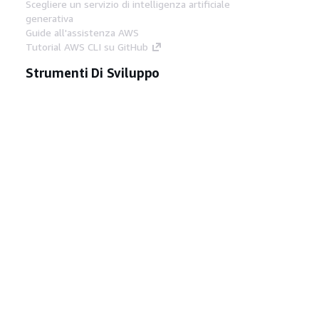
Scegliere un servizio di intelligenza artificiale
generativa
Guide all'assistenza AWS
Tutorial AWS CLI su GitHub
Strumenti Di Sviluppo
Libreria di esempi di codice AWS
AWS CLI
Centro builder AWS
Blog AWS sugli strumenti per sviluppatori
Link Utili
Scarica il server MCP di AWS Docs
Accedi alla Console AWS
Forum di AWS re:Post
Privacy
Condizioni del sito
Preferenze
cookie
© 2026, Amazon Web Services, Inc. o
società affiliate. Tutti i diritti riservati.
Italiano