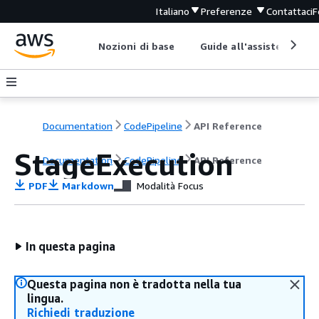
Italiano
Preferenze
Contattaci
F
Nozioni di base
Guide all'assistenza
Documentation
CodePipeline
API Reference
StageExecution
Documentation
CodePipeline
API Reference
PDF
Markdown
Modalità Focus
In questa pagina
Questa pagina non è tradotta nella tua
lingua.
Richiedi traduzione