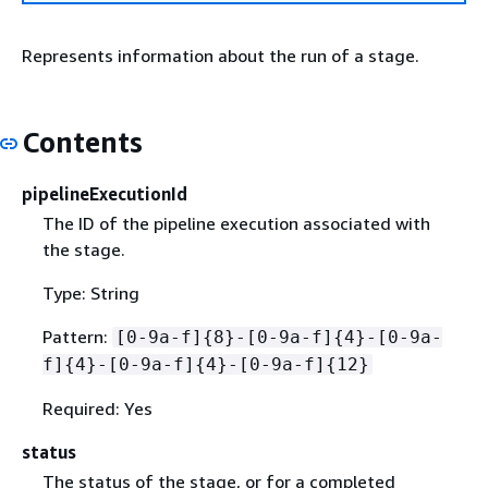
Represents information about the run of a stage.
Contents
pipelineExecutionId
The ID of the pipeline execution associated with
the stage.
Type: String
Pattern:
[0-9a-f]
{
8}-[0-9a-f]
{
4}-[0-9a-
f]
{
4}-[0-9a-f]
{
4}-[0-9a-f]
{
12}
Required: Yes
status
The status of the stage, or for a completed