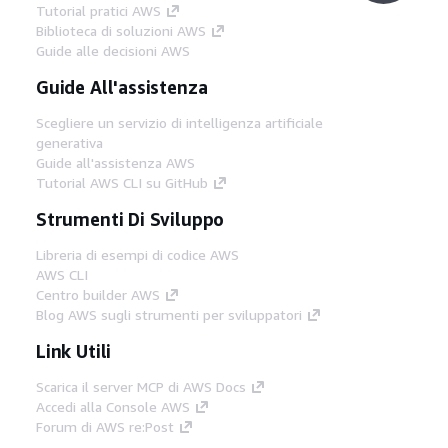
Tutorial pratici AWS
Biblioteca di soluzioni AWS
Guide alle decisioni AWS
Guide All'assistenza
Scegliere un servizio di intelligenza artificiale
generativa
Guide all'assistenza AWS
Tutorial AWS CLI su GitHub
Strumenti Di Sviluppo
Libreria di esempi di codice AWS
AWS CLI
Centro builder AWS
Blog AWS sugli strumenti per sviluppatori
Link Utili
Scarica il server MCP di AWS Docs
Accedi alla Console AWS
Forum di AWS re:Post