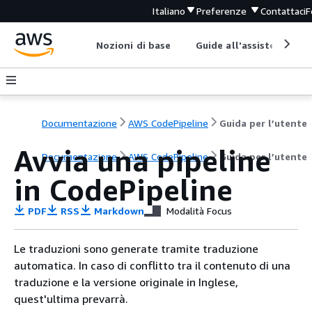
Italiano
Preferenze
Contattaci
F
Nozioni di base
Guide all'assistenza
Documentazione
AWS CodePipeline
Guida per l’utente
Avvia una pipeline
Documentazione
AWS CodePipeline
Guida per l’utente
in CodePipeline
PDF
RSS
Markdown
Modalità Focus
Le traduzioni sono generate tramite traduzione
automatica. In caso di conflitto tra il contenuto di una
traduzione e la versione originale in Inglese,
quest'ultima prevarrà.