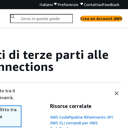
Italiano
Preferenze
Contattaci
Feedback
Crea un Account AWS
 di terze parti alle
nnections
o tra il
evarrà.
Risorse correlate
itto tra
ma
AWS CodePipeline Riferimento API
AWS CLI comandi per AWS