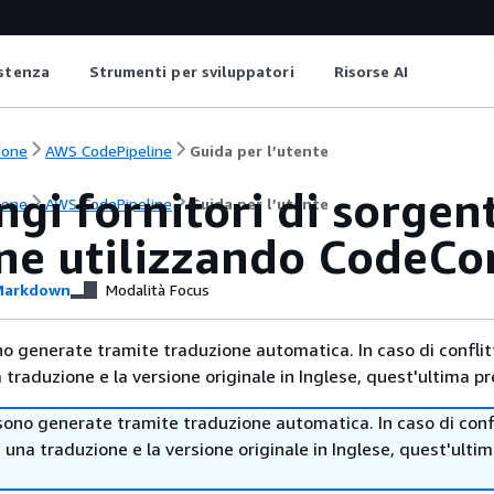
istenza
Strumenti per sviluppatori
Risorse AI
ione
AWS CodePipeline
Guida per l’utente
gi fornitori di sorgenti
ione
AWS CodePipeline
Guida per l’utente
ine utilizzando CodeCo
arkdown
Modalità Focus
no generate tramite traduzione automatica. In caso di conflitt
traduzione e la versione originale in Inglese, quest'ultima pr
sono generate tramite traduzione automatica. In caso di confl
i una traduzione e la versione originale in Inglese, quest'ulti