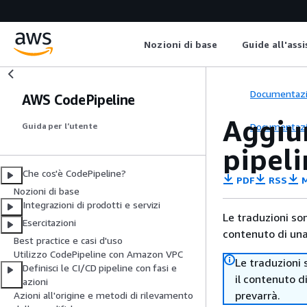
Nozioni di base
Guide all'ass
Documentaz
AWS CodePipeline
Aggiun
Documentaz
Guida per l’utente
pipel
Che cos'è CodePipeline?
PDF
RSS
M
Nozioni di base
Integrazioni di prodotti e servizi
Le traduzioni so
Esercitazioni
contenuto di una 
Best practice e casi d'uso
Utilizzo CodePipeline con Amazon VPC
Le traduzioni 
Definisci le CI/CD pipeline con fasi e
il contenuto d
azioni
prevarrà.
Azioni all'origine e metodi di rilevamento