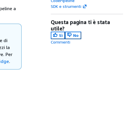
CodePipeline
SDK e strumenti
peline a
Questa pagina ti è stata
utile?
Sì
No
e di
Commenti
zi la
ve. Per
ridge
.