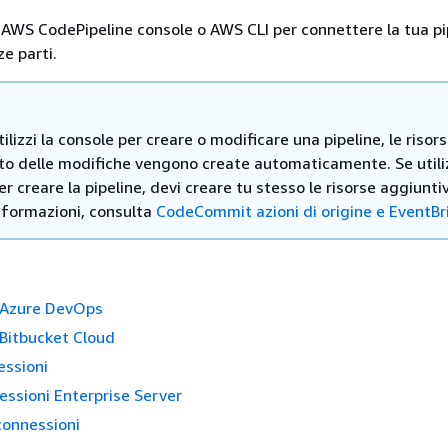
la AWS CodePipeline console o AWS CLI per connettere la tua pi
ze parti.
lizzi la console per creare o modificare una pipeline, le risors
to delle modifiche vengono create automaticamente. Se utiliz
r creare la pipeline, devi creare tu stesso le risorse aggiunti
informazioni, consulta
CodeCommit azioni di origine e EventB
 Azure DevOps
Bitbucket Cloud
essioni
ssioni Enterprise Server
connessioni