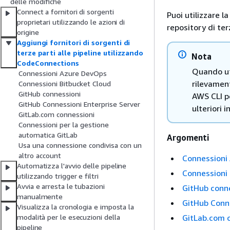
delle modifiche
Connect a fornitori di sorgenti
Puoi utilizzare 
proprietari utilizzando le azioni di
repository di ter
origine
Aggiungi fornitori di sorgenti di
terze parti alle pipeline utilizzando
Nota
CodeConnections
Quando uti
Connessioni Azure DevOps
rilevamen
Connessioni Bitbucket Cloud
GitHub connessioni
AWS CLI pe
GitHub Connessioni Enterprise Server
ulteriori 
GitLab.com connessioni
Connessioni per la gestione
automatica GitLab
Argomenti
Usa una connessione condivisa con un
altro account
Connessioni
Automatizza l'avvio delle pipeline
Connessioni 
utilizzando trigger e filtri
Avvia e arresta le tubazioni
GitHub conn
manualmente
GitHub Conne
Visualizza la cronologia e imposta la
GitLab.com 
modalità per le esecuzioni della
pipeline