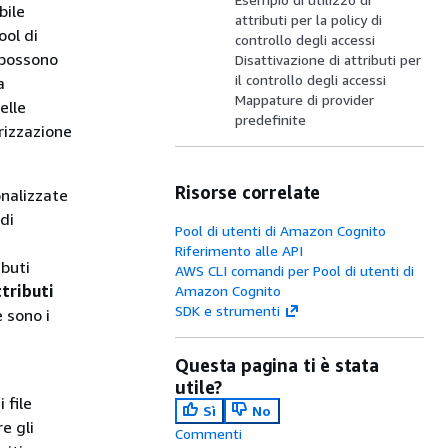
bile
attributi per la policy di
ool di
controllo degli accessi
i possono
Disattivazione di attributi per
il controllo degli accessi
a
Mappature di provider
elle
predefinite
orizzazione
Risorse correlate
onalizzate
di
Pool di utenti di Amazon Cognito
Riferimento alle API
ibuti
AWS CLI comandi per Pool di utenti di
ttributi
Amazon Cognito
SDK e strumenti
e sono i
Questa pagina ti è stata
utile?
 file
Sì
No
e gli
Commenti