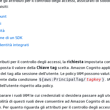
e gli attributi per il controllo degli accessi, assicurati di sodd
siti:
ount
i
ità
ne di un SDK
dentità integrati
ributi per il controllo degli accessi, la
richiesta
impostata com
mposta il valore della
Chiave tag
scelta. Amazon Cognito appli
e del tag alla sessione dell'utente. Le policy IAM possono valu
tente dalla condizione
. 
$
{
aws:PrincipalTag/
tagkey
}
dell'utente rispetto alla policy.
arare i ruoli IAM le cui credenziali si desidera passare agli ut
ibilità di questi ruoli deve consentire ad Amazon Cognito di a
e. Per quanto riguarda gli attributi per il controllo degli access