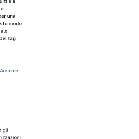
uiti e a
lo
per una
uesto modo
nale
 del tag
di Amazon
 gli
rizzazioni