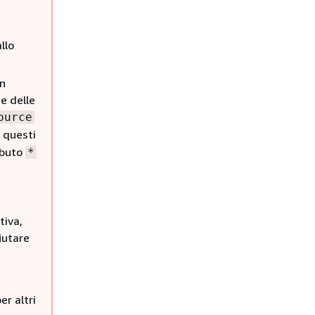
llo
on
e delle
ource
 questi
ributo
*
tiva,
iutare
er altri