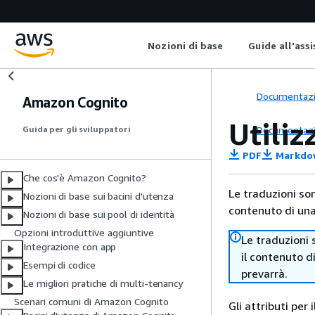
Nozioni di base
Guide all'ass
Documentaz
Amazon Cognito
Utiliz
Documentaz
Guida per gli sviluppatori
PDF
Markdo
Che cos'è Amazon Cognito?
Le traduzioni so
Nozioni di base sui bacini d'utenza
contenuto di una 
Nozioni di base sui pool di identità
Opzioni introduttive aggiuntive
Le traduzioni 
Integrazione con app
il contenuto d
Esempi di codice
prevarrà.
Le migliori pratiche di multi-tenancy
Scenari comuni di Amazon Cognito
Gli attributi per