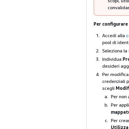
scopi, uti
convalidar
Per configurare 
Accedi alla
c
pool di ident
Seleziona l
Individua
Pr
desideri agg
Per modifica
credenziali 
scegli
Modif
Per non 
Per appli
mappatu
Per crea
Utilizz