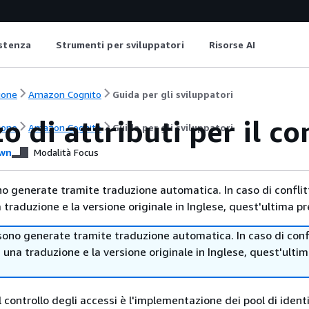
istenza
Strumenti per sviluppatori
Risorse AI
ione
Amazon Cognito
Guida per gli sviluppatori
zo di attributi per il c
ione
Amazon Cognito
Guida per gli sviluppatori
wn
Modalità Focus
no generate tramite traduzione automatica. In caso di conflitt
traduzione e la versione originale in Inglese, quest'ultima pr
sono generate tramite traduzione automatica. In caso di confl
i una traduzione e la versione originale in Inglese, quest'ulti
 il controllo degli accessi è l'implementazione dei pool di ident