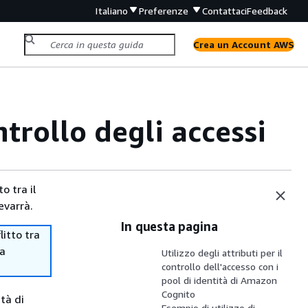
Italiano
Preferenze
Contattaci
Feedback
Crea un Account AWS
ontrollo degli accessi
o tra il
evarrà.
In questa pagina
itto tra
ma
Utilizzo degli attributi per il
controllo dell'accesso con i
pool di identità di Amazon
Cognito
ità di
Esempio di utilizzo di