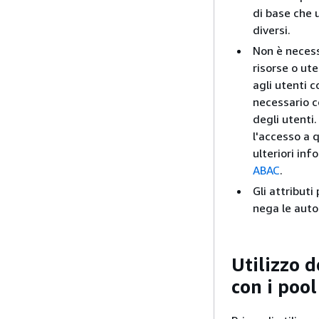
di base che u
diversi.
Non è necess
risorse o ute
agli utenti 
necessario c
degli utenti.
l'accesso a q
ulteriori in
ABAC
.
Gli attribut
nega le autor
Utilizzo d
con i poo