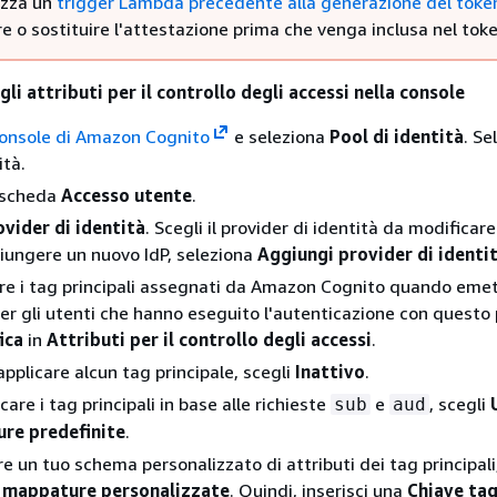
lizza un
trigger Lambda precedente alla generazione del toke
e o sostituire l'attestazione prima che venga inclusa nel toke
gli attributi per il controllo degli accessi nella console
onsole di Amazon Cognito
e seleziona
Pool di identità
. Se
ità.
a scheda
Accesso utente
.
ovider di identità
. Scegli il provider di identità da modificare
iungere un nuovo IdP, seleziona
Aggiungi provider di identi
re i tag principali assegnati da Amazon Cognito quando eme
per gli utenti che hanno eseguito l'autenticazione con questo 
ica
in
Attributi per il controllo degli accessi
.
applicare alcun tag principale, scegli
Inattivo
.
care i tag principali in base alle richieste
e
, scegli
sub
aud
re predefinite
.
re un tuo schema personalizzato di attributi dei tag principali
a mappature personalizzate
. Quindi, inserisci una
Chiave ta