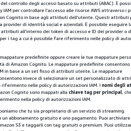
el controllo degli accessi basato su attributi (ABAC). È possi
icy IAM per controllare l'accesso alle risorse AWS attraverso i p
n Cognito in base agli attributi dell'utente. Questi attribut
a provider di identità social e aziendali. È possibile eseguire l
ttributi all'interno dei token di accesso e ID dei provider o d
er i tag a cui è possibile fare riferimento nelle policy di aut
e mappature predefinite oppure creare le tue mappature pers
tità di Amazon Cognito. Le mappature predefinite consentono 
AM in base a un set fisso di attributi utente. Le mappature
onsentono invece di selezionare un set personalizzato di attr
a riferimento nelle policy di autorizzazioni IAM. I
nomi degli a
mazon Cognito sono mappati alla
chiave tag per principal
, ch
iferimento nella policy di autorizzazioni IAM.
oniamo che tu sia proprietario di un servizio di streaming
 un abbonamento gratuito e uno pagamento. Puoi archiviare i
mazon S3 e taggarli con tag gratuiti o premium. Puoi utilizzar