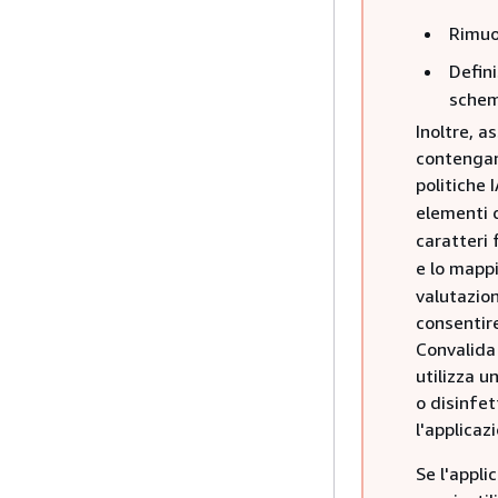
Rimuov
Defini
schema
Inoltre, a
contengano
politiche
elementi d
caratteri 
e lo mappi
valutazion
consentire
Convalida 
utilizza u
o disinfet
l'applicaz
Se l'appli