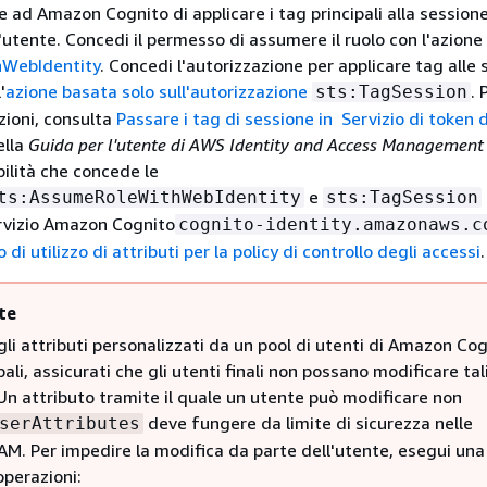
e ad Amazon Cognito di applicare i tag principali alla session
utente. Concedi il permesso di assumere il ruolo con l'azione
WebIdentity
. Concedi l'autorizzazione per applicare tag alle 
'
azione basata solo sull'autorizzazione
. 
sts:TagSession
zioni, consulta
Passare i tag di sessione in Servizio di token d
ella
Guida per l'utente di AWS Identity and Access Managemen
bilità che concede le
e
ts:AssumeRoleWithWebIdentity
sts:TagSession
ervizio Amazon Cognito
cognito-identity.amazonaws.c
di utilizzo di attributi per la policy di controllo degli accessi
.
te
li attributi personalizzati da un pool di utenti di Amazon Cog
pali, assicurati che gli utenti finali non possano modificare tal
 Un attributo tramite il quale un utente può modificare non
deve fungere da limite di sicurezza nelle
serAttributes
IAM. Per impedire la modifica da parte dell'utente, esegui una
operazioni: