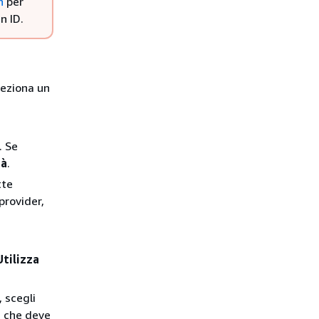
n
per
n ID.
leziona un
. Se
tà
.
tte
provider,
Utilizza
, scegli
g
che deve