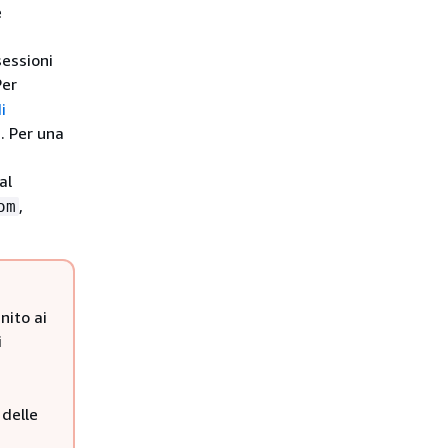
e
sessioni
Per
i
t
. Per una
al
,
om
nito ai
i
 delle