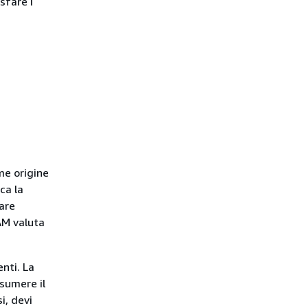
isfare i
e origine
ca la
tare
IAM valuta
enti. La
ssumere il
i, devi