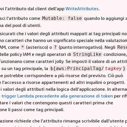
i l'attributo dal client dell'app
WriteAttributes
.
sci l'attributo come
quando lo aggiungi a
Mutable: false
 del pool di utenti.
ssicurati che i valori degli attributi mappati ai tag principali n
 caratteri che hanno un significato speciale nella valutazion
 IAM, come
(asterisco) o
(punto interrogativo). Negli
*
?
Res
elle policy IAM e negli operatori di
condizione,
StringLike
funzionano come caratteri jolly. Se imposti il valore di un att
 su un tag principale, la
$
{
aws:PrincipalTag/
tagkey
}
e potrebbe corrispondere a più risorse del previsto. Ciò può
 l'accesso a risorse appartenenti ad altri inquilini o progetti.
i valori degli attributi nella logica dell'applicazione. In alterna
n
trigger Lambda precedente alla generazione di token
per rif
tare i valori che contengono questi caratteri prima che
ione li passi come tag principali.
cazione richiede che l'attributo rimanga scrivibile dall'utente p