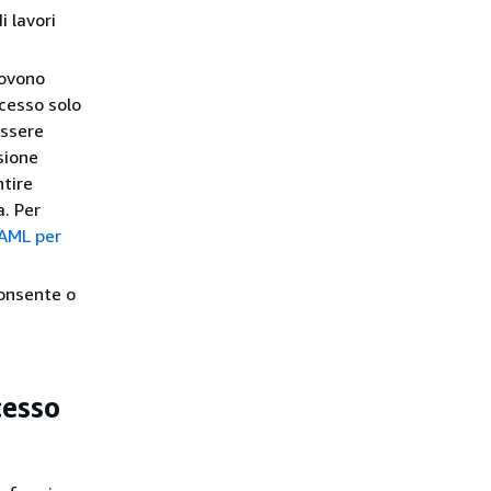
i lavori
uovono
ccesso solo
essere
sione
ntire
a. Per
SAML per
consente o
cesso