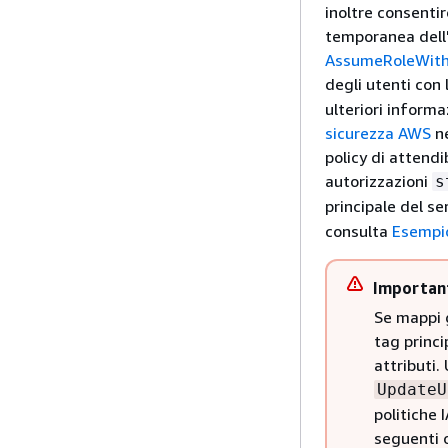
inoltre consentir
temporanea dell'
AssumeRoleWith
degli utenti con l
ulteriori informa
sicurezza AWS
n
policy di attendi
autorizzazioni
s
principale del s
consulta
Esempio 
Importan
Se mappi g
tag princi
attributi.
UpdateU
politiche 
seguenti 