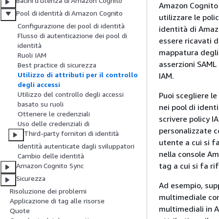
Bacini d'utenza di Amazon Cognito
Amazon Cognito d
Pool di identità di Amazon Cognito
utilizzare le pol
Configurazione dei pool di identità
identità di Amazo
Flusso di autenticazione dei pool di
essere ricavati d
identità
mappatura degli a
Ruoli IAM
asserzioni SAML p
Best practice di sicurezza
Utilizzo di attributi per il controllo
IAM.
degli accessi
Utilizzo del controllo degli accessi
Puoi scegliere l
basato su ruoli
nei pool di iden
Ottenere le credenziali
scrivere policy I
Uso delle credenziali di
personalizzate c
Third-party fornitori di identità
utente a cui si f
Identità autenticate dagli sviluppatori
nella console A
Cambio delle identità
tag a cui si fa r
Amazon Cognito Sync
Sicurezza
Ad esempio, supp
Risoluzione dei problemi
multimediale con
Applicazione di tag alle risorse
multimediali in A
Quote