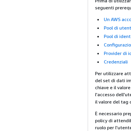
Prima di utilizzar
seguenti prerequi
Un AWS acc
Pool di utent
Pool di ident
Configurazio
Provider di i
Credenziali
Per utilizzare att
del set di dati i
chiave e il valor
l'accesso dell'u
il valore del tag 
È necessario prep
policy di attend
ruolo per l'utent