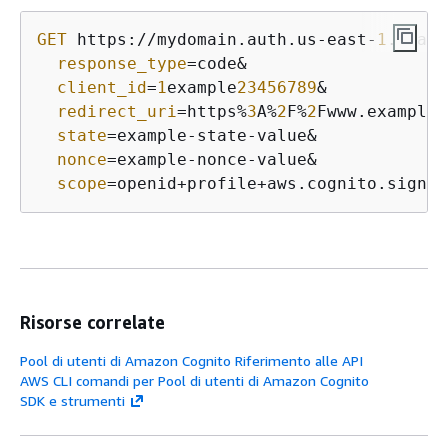
GET
 https://mydomain.auth.us-east-
1
.amazo
response_type
=code&

client_id
=
1
example
23456789
&

redirect_uri
=https%
3
A%
2
F%
2
Fwww.example.
state
=example-state-value&

nonce
=example-nonce-value&

scope
=openid+profile+aws.cognito.signin
Risorse correlate
Pool di utenti di Amazon Cognito Riferimento alle API
AWS CLI comandi per Pool di utenti di Amazon Cognito
SDK e strumenti