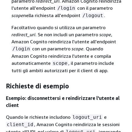
parametro
redirect_uri
. Amazon Cognito reindirizza
l'utente all'endpoint
con il parametro
/login
scope
nella richiesta all'endpoint
.
/logout
Facoltativo quando si utilizza un parametro
redirect_uri
. Se non includi un parametro
scope
,
Amazon Cognito reindirizza l'utente all'endpoint
con un parametro
scope
. Quando
/login
Amazon Cognito reindirizza l'utente e compila
automaticamente
, il parametro include
scope
tutti gli ambiti autorizzati per il client di app.
Richieste di esempio
Esempio: disconnettersi e reindirizzare l'utente al
client
Quando le richieste includono
e
logout_uri
, Amazon Cognito reindirizza le sessioni
client_id
utente all'URL nel valore di
, ignorando
logout_uri