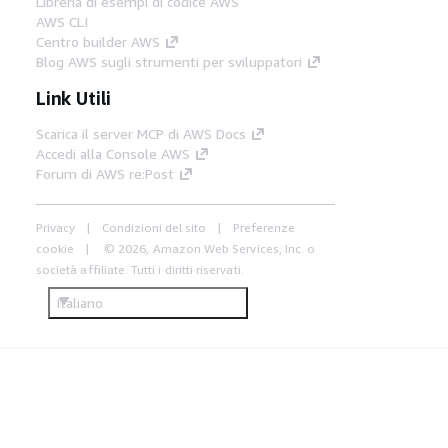
Libreria di esempi di codice AWS
AWS CLI
Centro builder AWS
Blog AWS sugli strumenti per sviluppatori
Link Utili
Scarica il server MCP di AWS Docs
Accedi alla Console AWS
Forum di AWS re:Post
Privacy
Condizioni del sito
Preferenze
cookie
© 2026, Amazon Web Services, Inc. o
società affiliate. Tutti i diritti riservati.
Italiano