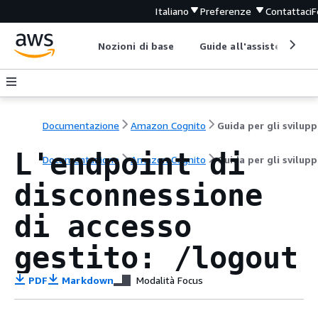
Italiano
Preferenze
Contattaci
F
Nozioni di base
Guide all'assistenza
Documentazione
Amazon Cognito
G
L'endpoint di
Documentazione
Amazon Cognito
Guida per gli svilupp
disconnessione
di accesso
gestito: /logout
PDF
Markdown
Modalità Focus