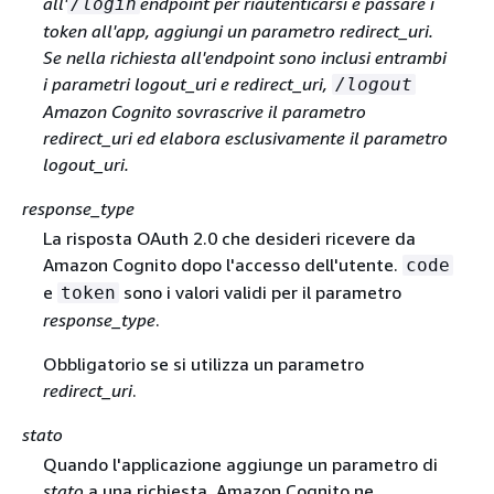
all'
endpoint per riautenticarsi e passare i
/login
token all'app, aggiungi un parametro redirect_uri.
Se nella richiesta all'endpoint sono inclusi entrambi
i parametri
logout_uri
e redirect_uri
,
/logout
Amazon Cognito sovrascrive il parametro
redirect_uri ed elabora esclusivamente il parametro
logout_uri.
response_type
La risposta OAuth 2.0 che desideri ricevere da
Amazon Cognito dopo l'accesso dell'utente.
code
e
sono i valori validi per il parametro
token
response_type
.
Obbligatorio se si utilizza un parametro
redirect_uri
.
stato
Quando l'applicazione aggiunge un parametro di
stato
a una richiesta, Amazon Cognito ne