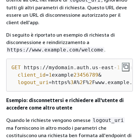
tutti gli altri parametri di richiesta. Questo URL deve
essere un URL di disconnessione autorizzato per il
client dell'app.
Di seguito è riportato un esempio di richiesta di
disconnessione e reindirizzamento a
.
https://www.example.com/welcome
GET
 https://mydomain.auth.us-east-
1
.amazo
client_id
=
1
example
23456789
&

logout_uri
=https%
3
A%
2
F%
2
Fwww.example.co
Esempio: disconnettersi e richiedere all'utente di
accedere come altro utente
Quando le richieste vengono omesse
logout_uri
ma forniscono in altro modo i parametri che
costituiscono una richiesta ben formata all'endpoint di