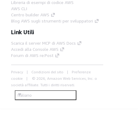
Libreria di esempi di codice AWS
AWS CLI
Centro builder AWS
Blog AWS sugli strumenti per sviluppatori
Link Utili
Scarica il server MCP di AWS Docs
Accedi alla Console AWS
Forum di AWS re:Post
Privacy
Condizioni del sito
Preferenze
cookie
© 2026, Amazon Web Services, Inc. o
società affiliate. Tutti i diritti riservati.
Italiano