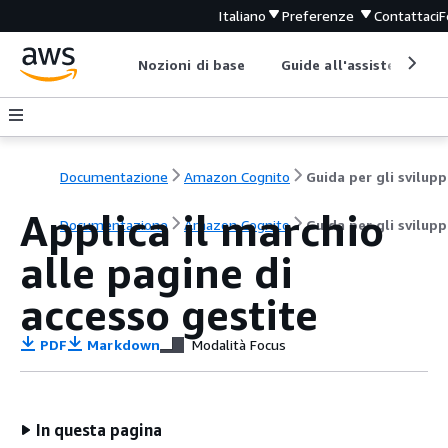
Italiano
Preferenze
Contattaci
F
Nozioni di base
Guide all'assistenza
Documentazione
Amazon Cognito
G
Applica il marchio
Documentazione
Amazon Cognito
Guida per gli svilupp
alle pagine di
accesso gestite
PDF
Markdown
Modalità Focus
In questa pagina