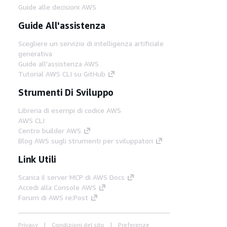
Guide alle decisioni AWS
Guide All'assistenza
Scegliere un servizio di intelligenza artificiale
generativa
Guide all'assistenza AWS
Tutorial AWS CLI su GitHub
Strumenti Di Sviluppo
Libreria di esempi di codice AWS
AWS CLI
Centro builder AWS
Blog AWS sugli strumenti per sviluppatori
Link Utili
Scarica il server MCP di AWS Docs
Accedi alla Console AWS
Forum di AWS re:Post
Privacy
Condizioni del sito
Preferenze