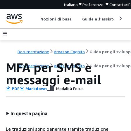
Italiano
Preferenze
Contattaci
F
Nozioni di base
Guide all'assistenza
Documentazione
Amazon Cognito
G
MFA per SMS e
Documentazione
Amazon Cognito
Guida per gli svilupp
messaggi e-mail
PDF
Markdown
Modalità Focus
In questa pagina
Le traduzioni sono generate tramite traduzione