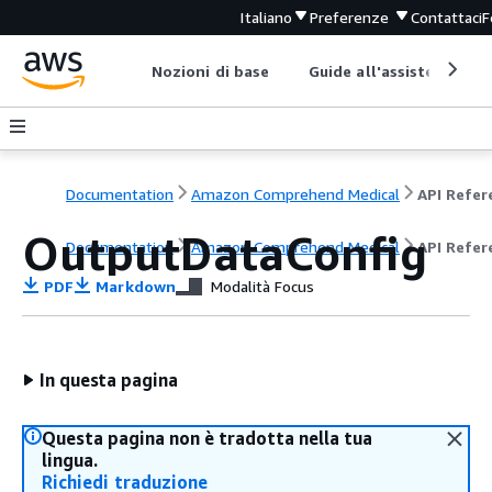
Italiano
Preferenze
Contattaci
F
Nozioni di base
Guide all'assistenza
Documentation
Amazon Comprehend Medical
OutputDataConfig
Documentation
Amazon Comprehend Medical
API Refer
PDF
Markdown
Modalità Focus
In questa pagina
Questa pagina non è tradotta nella tua
lingua.
Richiedi traduzione