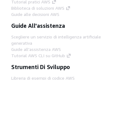
Tutorial pratici AWS
Biblioteca di soluzioni AWS
Guide alle decisioni AWS
Guide All'assistenza
Scegliere un servizio di intelligenza artificiale
generativa
Guide all'assistenza AWS
Tutorial AWS CLI su GitHub
Strumenti Di Sviluppo
Libreria di esempi di codice AWS
AWS CLI
Centro builder AWS
Blog AWS sugli strumenti per sviluppatori
Link Utili
Scarica il server MCP di AWS Docs
Accedi alla Console AWS
Forum di AWS re:Post