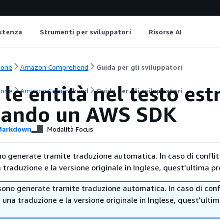
istenza
Strumenti per sviluppatori
Risorse AI
ione
Amazon Comprehend
Guida per gli sviluppatori
 le entità nel testo e
ione
Amazon Comprehend
Guida per gli sviluppatori
zzando un AWS SDK
arkdown
Modalità Focus
no generate tramite traduzione automatica. In caso di conflitt
traduzione e la versione originale in Inglese, quest'ultima pr
sono generate tramite traduzione automatica. In caso di confl
i una traduzione e la versione originale in Inglese, quest'ulti