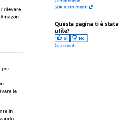
Comprehend
SDK e strumenti
 rilevare
n Amazon
Questa pagina ti è stata
utile?
Sì
No
Commenti
 per
in
vare le
nte in
zzando