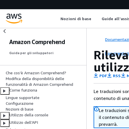
Nozioni di base
Guide all'ass
Documentaz
Amazon Comprehend
Rileva
Documentaz
Guida per gli sviluppatori
utili
Che cos'è Amazon Comprehend?
PDF
RSS
M
Modifica della disponibilità delle
funzionalità di Amazon Comprehend
Come funziona
Le traduzioni so
Lingue supportate
contenuto di una 
Configurazione
Nozioni di base
Le traduzioni 
Utilizzo della console
il contenuto d
Utilizzo dell’API
prevarrà.