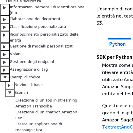
Fiducia e sicurezza
Informazioni personali di identificazione
L’esempio di co
(PII)
le entità nel te
Elaborazione dei documenti
S3.
Classificazione personalizzata
Riconoscimento personalizzato delle
entità
Python
Gestione di modelli personalizzati
Volani
SDK per Python
Gestione degli endpoint
Mostra come u
Assegnazione di tag
rilevare entit
Esempi di codice
utilizzato Ama
Nozioni di base
Amazon Simple
Scenari
entità nel tes
Creazione di un'app in streaming
Questo esempi
Amazon Transcribe
Creazione di un chatbot Amazon
grado di ospit
Lex
Amazon SageMak
Creare un’applicazione di
TextractAndC
messaggistica