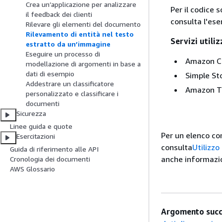
Crea un’applicazione per analizzare
Per il codice 
il feedback dei clienti
consulta l'es
Rilevare gli elementi del documento
Rilevamento di entità nel testo
Servizi utili
estratto da un’immagine
Eseguire un processo di
Amazon C
modellazione di argomenti in base a
dati di esempio
Simple St
Addestrare un classificatore
Amazon T
personalizzato e classificare i
documenti
Sicurezza
Linee guida e quote
Per un elenco co
Esercitazioni
consulta
Utilizz
Guida di riferimento alle API
anche informazion
Cronologia dei documenti
AWS Glossario
Argomento succ