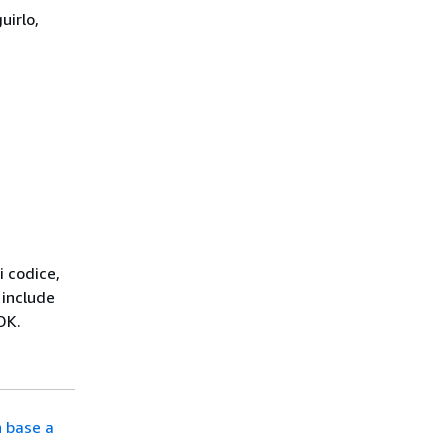
uirlo,
i codice,
include
DK.
n base a