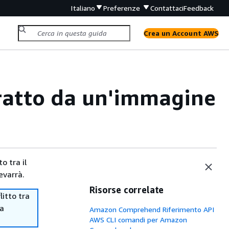
Italiano
Preferenze
Contattaci
Feedback
Crea un Account AWS
stratto da un'immagine
o tra il
evarrà.
Risorse correlate
itto tra
ma
Amazon Comprehend Riferimento API
AWS CLI comandi per Amazon