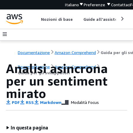
Italiano
Preferenze
Contattaci
F
Nozioni di base
Guide all'assistenza
Documentazione
Amazon Comprehend
Analisi asincrona
Documentazione
Amazon Comprehend
Guida per gli sviluppatori
per un sentiment
mirato
PDF
RSS
Markdown
Modalità Focus
In questa pagina