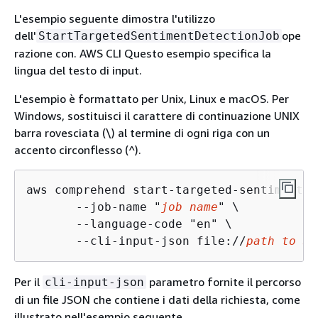
L'esempio seguente dimostra l'utilizzo
dell'
ope
StartTargetedSentimentDetectionJob
razione con. AWS CLI Questo esempio specifica la
lingua del testo di input.
L'esempio è formattato per Unix, Linux e macOS. Per
Windows, sostituisci il carattere di continuazione UNIX
barra rovesciata (\) al termine di ogni riga con un
accento circonflesso (^).
aws comprehend start-targeted-sentiment-d
       --job-name "
job name
" \

       --language-code "en" \

       --cli-input-json file://
path to JS
Per il
parametro fornite il percorso
cli-input-json
di un file JSON che contiene i dati della richiesta, come
illustrato nell'esempio seguente.