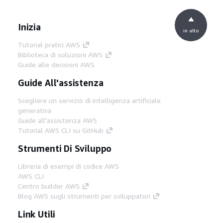
Inizia
in alto
Tutorial pratici AWS
Biblioteca di soluzioni AWS
Guide alle decisioni AWS
Guide All'assistenza
Scegliere un servizio di intelligenza artificiale
generativa
Guide all'assistenza AWS
Tutorial AWS CLI su GitHub
Strumenti Di Sviluppo
Libreria di esempi di codice AWS
AWS CLI
Centro builder AWS
Blog AWS sugli strumenti per sviluppatori
Link Utili