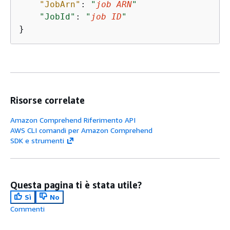
"JobArn"
: 
"
job ARN
"
"JobId"
: 
"
job ID
"
}
Risorse correlate
Amazon Comprehend Riferimento API
AWS CLI comandi per Amazon Comprehend
SDK e strumenti
Questa pagina ti è stata utile?
Sì
No
Commenti