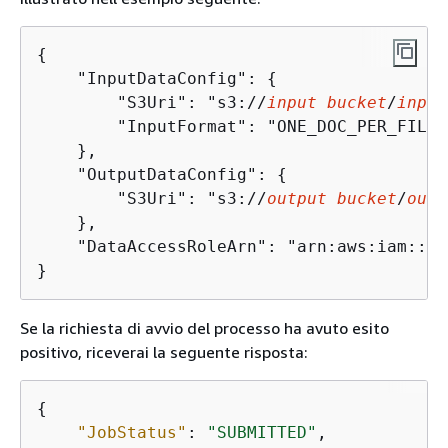
{
    "InputDataConfig": 
{
        "S3Uri": "s3://
input bucket
/
input
        "InputFormat": "ONE_DOC_PER_FILE"

    },

    "OutputDataConfig": 
{
        "S3Uri": "s3://
output bucket
/
outp
    },

    "DataAccessRoleArn": "arn:aws:iam::
ac
}
Se la richiesta di avvio del processo ha avuto esito
positivo, riceverai la seguente risposta:
{
"JobStatus"
: 
"SUBMITTED"
,
