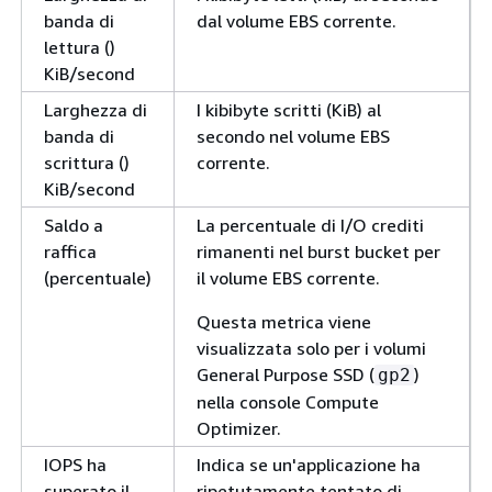
banda di
dal volume EBS corrente.
lettura ()
KiB/second
Larghezza di
I kibibyte scritti (KiB) al
banda di
secondo nel volume EBS
scrittura ()
corrente.
KiB/second
Saldo a
La percentuale di I/O crediti
raffica
rimanenti nel burst bucket per
(percentuale)
il volume EBS corrente.
Questa metrica viene
visualizzata solo per i volumi
General Purpose SSD (
)
gp2
nella console Compute
Optimizer.
IOPS ha
Indica se un'applicazione ha
superato il
ripetutamente tentato di