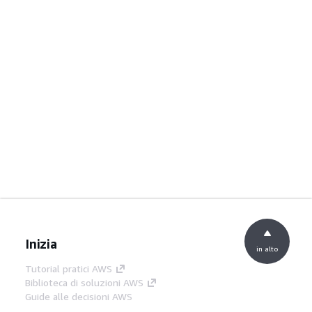
Inizia
in alto
Tutorial pratici AWS
Biblioteca di soluzioni AWS
Guide alle decisioni AWS