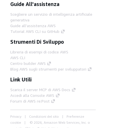
Guide All'assistenza
Scegliere un servizio di intelligenza artificiale
generativa
Guide all'assistenza AWS
Tutorial AWS CLI su GitHub
Strumenti Di Sviluppo
Libreria di esempi di codice AWS
AWS CLI
Centro builder AWS
Blog AWS sugli strumenti per sviluppatori
Link Utili
Scarica il server MCP di AWS Docs
Accedi alla Console AWS
Forum di AWS re:Post
Privacy
Condizioni del sito
Preferenze
cookie
© 2026, Amazon Web Services, Inc. o