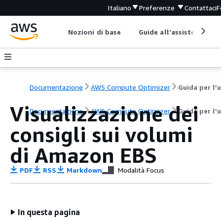
Italiano
Preferenze
Contattaci
F
Nozioni di base
Guide all'assistenza
Documentazione
AWS Compute Optimizer
Visualizzazione dei
Documentazione
AWS Compute Optimizer
Guida per l’
consigli sui volumi
di Amazon EBS
PDF
RSS
Markdown
Modalità Focus
In questa pagina