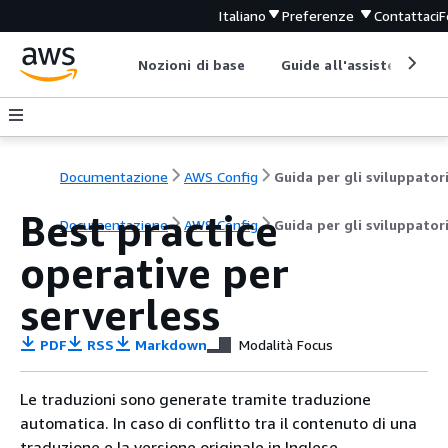
Italiano
Preferenze
Contattaci
F
Nozioni di base
Guide all'assistenza
Documentazione
AWS Config
Guida per gli sviluppator
Best practice
Documentazione
AWS Config
Guida per gli sviluppator
operative per
serverless
PDF
RSS
Markdown
Modalità Focus
Le traduzioni sono generate tramite traduzione
automatica. In caso di conflitto tra il contenuto di una
traduzione e la versione originale in Inglese,