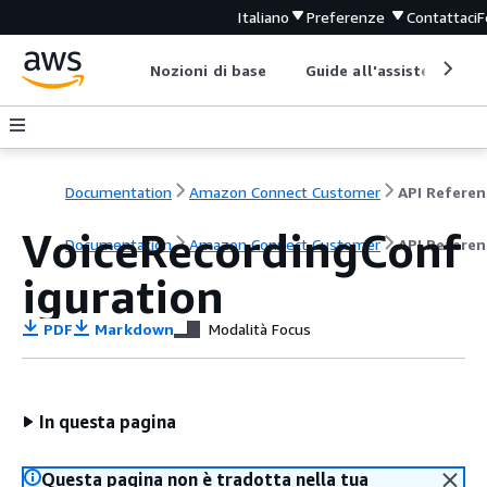
Italiano
Preferenze
Contattaci
F
Nozioni di base
Guide all'assistenza
Documentation
Amazon Connect Customer
API Referen
VoiceRecordingConf
Documentation
Amazon Connect Customer
API Referen
iguration
PDF
Markdown
Modalità Focus
In questa pagina
Questa pagina non è tradotta nella tua