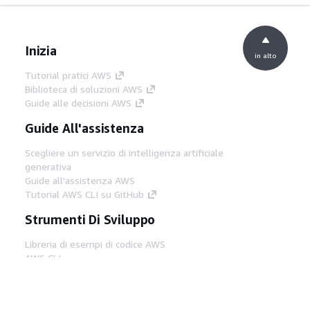
Inizia
in alto
Tutorial pratici AWS
Biblioteca di soluzioni AWS
Guide alle decisioni AWS
Guide All'assistenza
Scegliere un servizio di intelligenza artificiale
generativa
Guide all'assistenza AWS
Tutorial AWS CLI su GitHub
Strumenti Di Sviluppo
Libreria di esempi di codice AWS
AWS CLI
Centro builder AWS
Blog AWS sugli strumenti per sviluppatori