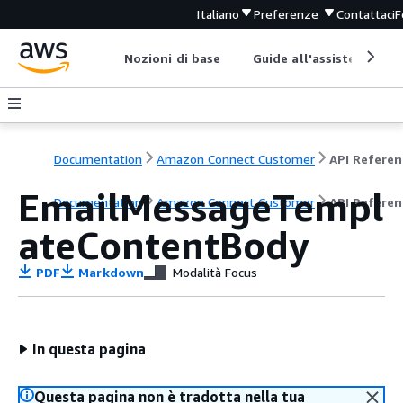
Italiano
Preferenze
Contattaci
F
Nozioni di base
Guide all'assistenza
Documentation
Amazon Connect Customer
API Referen
EmailMessageTempl
Documentation
Amazon Connect Customer
API Referen
ateContentBody
PDF
Markdown
Modalità Focus
In questa pagina
Questa pagina non è tradotta nella tua