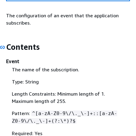
The configuration of an event that the application
subscribes.
Contents
Event
The name of the subscription.
Type: String
Length Constraints: Minimum length of 1.
Maximum length of 255.
Pattern:
^[a-zA-Z0-9\/\._\-]+::[a-zA-
Z0-9\/\._\-]+(?:\*)?$
Required: Yes