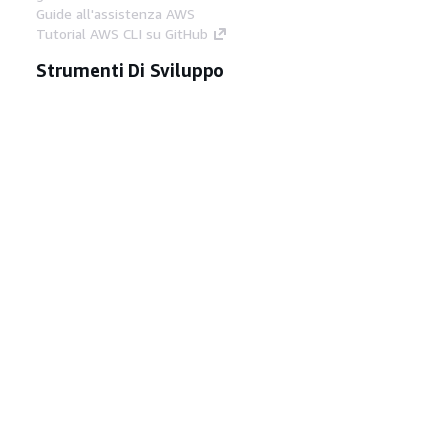
Guide all'assistenza AWS
Tutorial AWS CLI su GitHub
Strumenti Di Sviluppo
Libreria di esempi di codice AWS
AWS CLI
Centro builder AWS
Blog AWS sugli strumenti per sviluppatori
Link Utili
Scarica il server MCP di AWS Docs
Accedi alla Console AWS
Forum di AWS re:Post
Privacy
Condizioni del sito
Preferenze
cookie
© 2026, Amazon Web Services, Inc. o
società affiliate. Tutti i diritti riservati.
Italiano