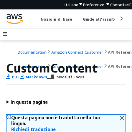
Italiano
Preferenze
Contattaci
F
Nozioni di base
Guide all'assistenza
Documentation
Amazon Connect Customer
API Referen
CustomContent
Documentation
Amazon Connect Customer
API Referen
PDF
Markdown
Modalità Focus
In questa pagina
Questa pagina non è tradotta nella tua
lingua.
Richiedi traduzione