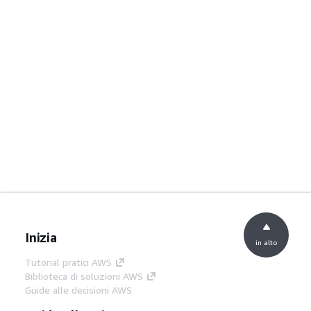
Inizia
in alto
Tutorial pratici AWS
Biblioteca di soluzioni AWS
Guide alle decisioni AWS