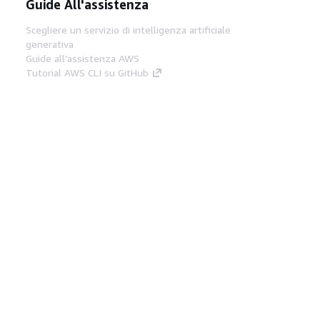
Guide All'assistenza
Scegliere un servizio di intelligenza artificiale
generativa
Guide all'assistenza AWS
Tutorial AWS CLI su GitHub
Strumenti Di Sviluppo
Libreria di esempi di codice AWS
AWS CLI
Centro builder AWS
Blog AWS sugli strumenti per sviluppatori
Link Utili
Scarica il server MCP di AWS Docs
Accedi alla Console AWS
Forum di AWS re:Post
Privacy
Condizioni del sito
Preferenze
cookie
© 2026, Amazon Web Services, Inc. o
società affiliate. Tutti i diritti riservati.