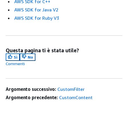
AWS SDK for C++
AWS SDK for Java V2
AWS SDK for Ruby V3
Questa pagina ti è stata utile?
Sì
No
Commenti
Argomento successivo:
CustomFilter
Argomento precedente:
CustomContent