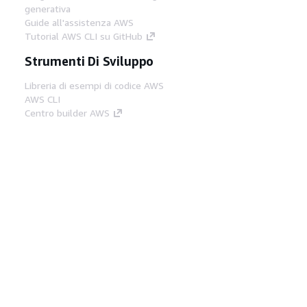
generativa
Guide all'assistenza AWS
Tutorial AWS CLI su GitHub
Strumenti Di Sviluppo
Libreria di esempi di codice AWS
AWS CLI
Centro builder AWS
Blog AWS sugli strumenti per sviluppatori
Link Utili
Scarica il server MCP di AWS Docs
Accedi alla Console AWS
Forum di AWS re:Post
Privacy
Condizioni del sito
Preferenze
cookie
© 2026, Amazon Web Services, Inc. o
società affiliate. Tutti i diritti riservati.
Italiano