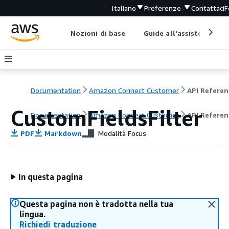
Italiano
Preferenze
Contattaci
F
Nozioni di base
Guide all'assistenza
Documentation
Amazon Connect Customer
API Referen
CustomFieldsFilter
Documentation
Amazon Connect Customer
API Referen
PDF
Markdown
Modalità Focus
In questa pagina
Questa pagina non è tradotta nella tua
lingua.
Richiedi traduzione