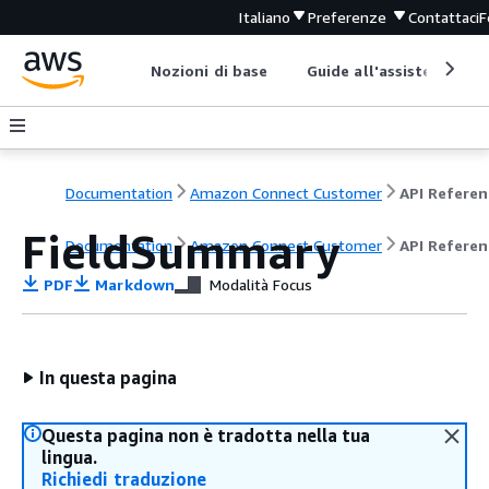
Italiano
Preferenze
Contattaci
F
Nozioni di base
Guide all'assistenza
Documentation
Amazon Connect Customer
API Referen
FieldSummary
Documentation
Amazon Connect Customer
API Referen
PDF
Markdown
Modalità Focus
In questa pagina
Questa pagina non è tradotta nella tua
lingua.
Richiedi traduzione