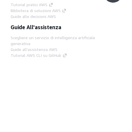
Tutorial pratici AWS
Biblioteca di soluzioni AWS
Guide alle decisioni AWS
Guide All'assistenza
Scegliere un servizio di intelligenza artificiale
generativa
Guide all'assistenza AWS
Tutorial AWS CLI su GitHub
Strumenti Di Sviluppo
Libreria di esempi di codice AWS
AWS CLI
Centro builder AWS
Blog AWS sugli strumenti per sviluppatori
Link Utili
Scarica il server MCP di AWS Docs
Accedi alla Console AWS
Forum di AWS re:Post