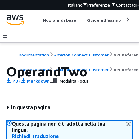
Italiano
Preferenze
Contattaci
F
Nozioni di base
Guide all'assistenza
Documentation
Amazon Connect Customer
API Referen
OperandTwo
Documentation
Amazon Connect Customer
API Referen
PDF
Markdown
Modalità Focus
In questa pagina
Questa pagina non è tradotta nella tua
lingua.
Richiedi traduzione