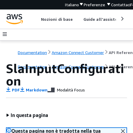
Italiano
Preferenze
Contattaci
F
Nozioni di base
Guide all'assistenza
Documentation
Amazon Connect Customer
API Referen
SlaInputConfigurati
Documentation
Amazon Connect Customer
API Referen
on
PDF
Markdown
Modalità Focus
In questa pagina
Questa pagina non è tradotta nella tua