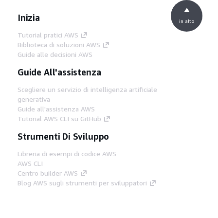
Inizia
in alto
Tutorial pratici AWS
Biblioteca di soluzioni AWS
Guide alle decisioni AWS
Guide All'assistenza
Scegliere un servizio di intelligenza artificiale
generativa
Guide all'assistenza AWS
Tutorial AWS CLI su GitHub
Strumenti Di Sviluppo
Libreria di esempi di codice AWS
AWS CLI
Centro builder AWS
Blog AWS sugli strumenti per sviluppatori
Link Utili
Scarica il server MCP di AWS Docs