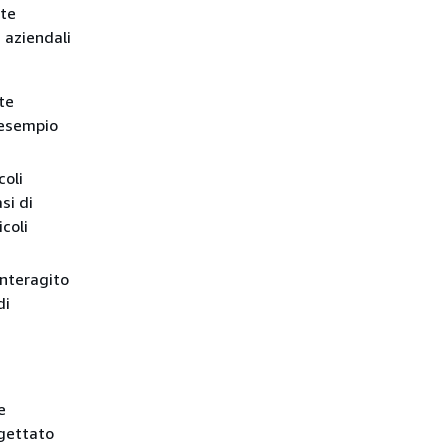
nte
 aziendali
te
 esempio
coli
si di
icoli
nteragito
di
e
ogettato