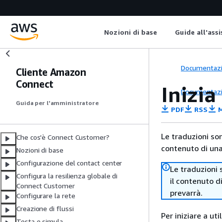
Nozioni di base
Guide all'ass
Documentaz
Cliente Amazon
Connect
Inizia
Documentaz
Guida per l'amministratore
PDF
RSS
M
Le traduzioni so
Che cos'è Connect Customer?
contenuto di una 
Nozioni di base
Configurazione del contact center
Le traduzioni 
Configura la resilienza globale di
il contenuto d
Connect Customer
prevarrà.
Configurare la rete
Creazione di flussi
Per iniziare a ut
Testa e simula