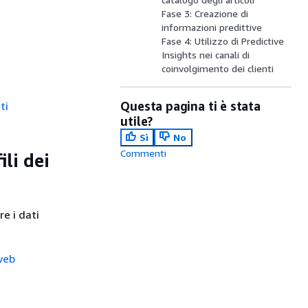
Fase 3: Creazione di
informazioni predittive
Fase 4: Utilizzo di Predictive
Insights nei canali di
coinvolgimento dei clienti
Questa pagina ti è stata
ti
utile?
Sì
No
Commenti
ili dei
re i dati
 web