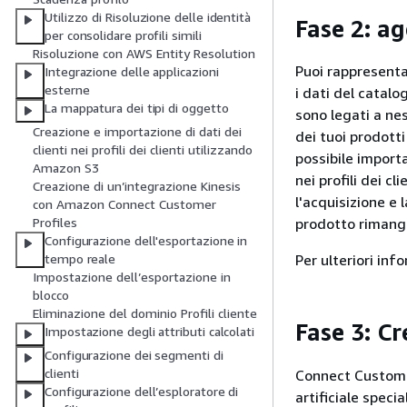
Utilizzo di Risoluzione delle identità
Fase 2: ag
per consolidare profili simili
Risoluzione con AWS Entity Resolution
Puoi rappresentar
Integrazione delle applicazioni
esterne
i dati del catalo
La mappatura dei tipi di oggetto
sono legati a ne
Creazione e importazione di dati dei
dei tuoi prodotti
clienti nei profili dei clienti utilizzando
possibile import
Amazon S3
nei profili dei cl
Creazione di un’integrazione Kinesis
l'acquisizione e 
con Amazon Connect Customer
prodotto rimanga
Profiles
Configurazione dell'esportazione in
Per ulteriori inf
tempo reale
Impostazione dell’esportazione in
blocco
Eliminazione del dominio Profili cliente
Fase 3: Cr
Impostazione degli attributi calcolati
Configurazione dei segmenti di
clienti
Connect Customer
Configurazione dell’esploratore di
artificiale speci