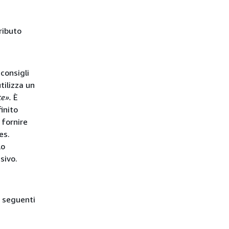
tributo
consigli
utilizza un
te».
È
inito
 fornire
es.
lo
sivo.
i seguenti