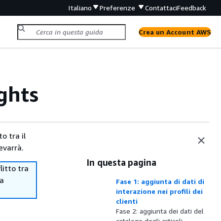
Italiano
Preferenze
Contattaci
Feedback
Crea un Account AWS
ights
o tra il
evarrà.
In questa pagina
itto tra
ma
Fase 1: aggiunta di dati di
interazione nei profili dei
clienti
Fase 2: aggiunta dei dati del
catalogo degli articoli