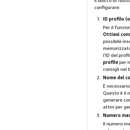
Il blocco di flus
configurare:
ID profilo (
Per il funzio
Ottieni cons
possibile ins
memorizzato i
l'ID del prof
profile
per i
consigli nel 
Nome del co
È necessario
Questo è il 
generare cons
attivi per ge
Numero massi
Il numero ma