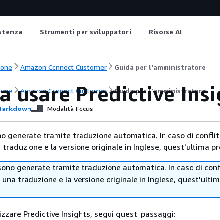
istenza
Strumenti per sviluppatori
Risorse AI
ione
Amazon Connect Customer
Guida per l'amministratore
 a usare Predictive Ins
ione
Amazon Connect Customer
Guida per l'amministratore
arkdown
Modalità Focus
no generate tramite traduzione automatica. In caso di conflitt
traduzione e la versione originale in Inglese, quest'ultima pr
sono generate tramite traduzione automatica. In caso di confl
i una traduzione e la versione originale in Inglese, quest'ulti
ilizzare Predictive Insights, segui questi passaggi: