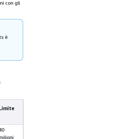
i con gli
ts è
a
Limite
40
milioni