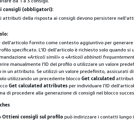
riare da 1 a 3 consigli.
i consigli (obbligatori):
i attributi della risposta ai consigli devono persistere nell'at
olo:
D dell'articolo fornito come contesto aggiuntivo per generare 
profilo specificato. L'ID dell'articolo è richiesto solo quando si 
omandazione «
Articoli simili»
o «
Articoli abbinati frequentemen
erire manualmente l'ID del profilo o utilizzare un valore predef
n un attributo. Se utilizzi un valore predefinito, assicurati di
ticolo utilizzando un precedente blocco
Get calculated
attribut
locco
Get calculated attributes
per individuare l'ID dell'artico
ima di procedere alla generazione di consigli nel blocco succes
nches
so
Ottieni consigli sul profilo
può indirizzare i contatti lungo 