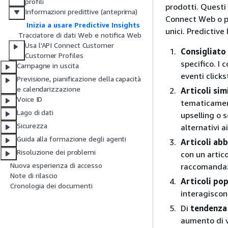
profili
prodotti. Questi
Informazioni predittive (anteprima)
Connect Web o pr
Inizia a usare Predictive Insights
unici. Predictive 
Tracciatore di dati Web e notifica Web
Usa l'API Connect Customer
Consigliato
Customer Profiles
specifico. I
Campagne in uscita
eventi click
Previsione, pianificazione della capacità
e calendarizzazione
Articoli simi
Voice ID
tematicamente
Lago di dati
upselling o s
Sicurezza
alternativi a
Guida alla formazione degli agenti
Articoli abb
Risoluzione dei problemi
con un artico
Nuova esperienza di accesso
raccomandazi
Note di rilascio
Articoli pop
Cronologia dei documenti
interagisco
Di
tendenza
aumento di v