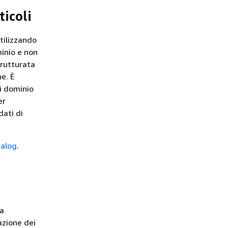
ticoli
utilizzando
minio e non
trutturata
ne. È
di dominio
er
dati di
talog
.
za
azione dei