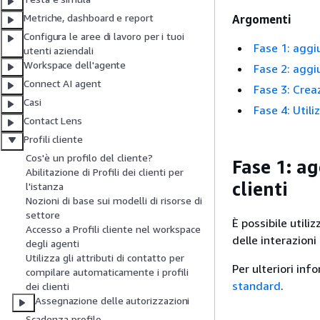
Metriche, dashboard e report
Argomenti
Configura le aree di lavoro per i tuoi
Fase 1: aggiu
utenti aziendali
Workspace dell'agente
Fase 2: aggiu
Connect AI agent
Fase 3: Crea
Casi
Fase 4: Utili
Contact Lens
Profili cliente
Cos'è un profilo del cliente?
Fase 1: ag
Abilitazione di Profili dei clienti per
clienti
l'istanza
Nozioni di base sui modelli di risorse di
settore
È possibile utiliz
Accesso a Profili cliente nel workspace
delle interazion
degli agenti
Utilizza gli attributi di contatto per
Per ulteriori inf
compilare automaticamente i profili
standard
.
dei clienti
Assegnazione delle autorizzazioni
Scadenza profilo