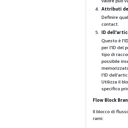
valore può va
Attributi de
Definire qual
contact.
ID dell'artic
Questo è l'I
per l'ID del 
tipo di racc
possibile ins
memorizzato i
l'ID dell'ar
Utilizza il b
specifico pr
Flow Block Bra
Il blocco di flus
rami: