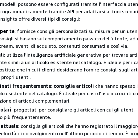
 modelli possono essere configurati tramite l'interfaccia ute
ogrammaticamente tramite API per adattarsi ai tuoi scenari
Insights offre diversi tipi di consigli:
 per te
: fornisce consigli personalizzati su misura per un uten
 consigli si basano sul comportamento passato dell'utente, ad
stream, eventi di acquisto, contenuti consumati e così via.
li
: utilizza l'intelligenza artificiale generativa per trovare arti
 simili a un articolo esistente nel catalogo. È ideale per i ca
ostituzione in cui i clienti desiderano fornire consigli sugli art
i propri utenti.
inati frequentemente: consiglia articoli
che hanno spesso i
lo esistente nel catalogo. È ideale per casi d'uso incrociati o 
one di articoli complementari.
olari
: progettati per consigliare gli articoli con cui gli utenti
no più frequentemente.
 attuale
: consiglia gli articoli che hanno registrato il maggior
elocità di coinvolgimento nell'ultimo periodo di tempo. È pr