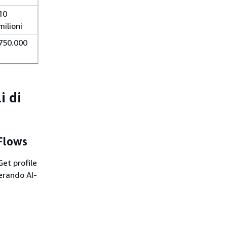
10
milioni
750.000
i di
 Flows
Get profile
erando AI-