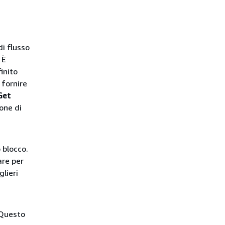
di flusso
 È
inito
 fornire
Get
ione di
 blocco.
are per
glieri
 Questo