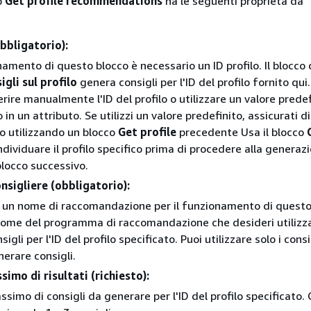
so
Get profile recommendations
ha le seguenti proprietà da
obbligatorio):
namento di questo blocco è necessario un ID profilo. Il blocco 
igli sul profilo
genera consigli per l'ID del profilo fornito qui.
erire manualmente l'ID del profilo o utilizzare un valore predef
n un attributo. Se utilizzi un valore predefinito, assicurati di
ilo utilizzando un blocco
Get profile
precedente Usa il blocco
ndividuare il profilo specifico prima di procedere alla generaz
blocco successivo.
nsigliere (obbligatorio):
 un nome di raccomandazione per il funzionamento di questo
nome del programma di raccomandazione che desideri utilizz
igli per l'ID del profilo specificato. Puoi utilizzare solo i consi
nerare consigli.
mo di risultati (richiesto):
ssimo di consigli da generare per l'ID del profilo specificato.