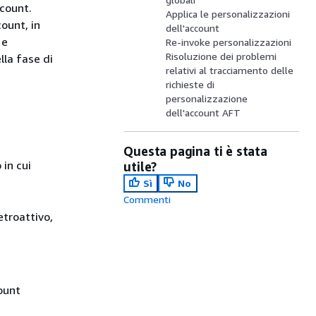
ccount.
Applica le personalizzazioni
ount, in
dell'account
 e
Re-invoke personalizzazioni
Risoluzione dei problemi
lla fase di
relativi al tracciamento delle
richieste di
personalizzazione
dell'account AFT
Questa pagina ti è stata
 in cui
utile?
Sì
No
Commenti
etroattivo,
count