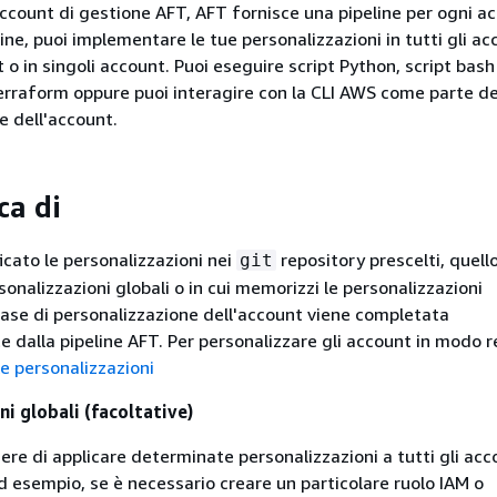
account di gestione AFT, AFT fornisce una pipeline per ogni a
ne, puoi implementare le tue personalizzazioni in tutti gli acc
 o in singoli account. Puoi eseguire script Python, script bash
erraform oppure puoi interagire con la CLI AWS come parte de
e dell'account.
ca di
icato le personalizzazioni nei
repository prescelti, quello
git
onalizzazioni globali o in cui memorizzi le personalizzazioni
 fase di personalizzazione dell'account viene completata
dalla pipeline AFT. Per personalizzare gli account in modo r
e personalizzazioni
i globali (facoltative)
iere di applicare determinate personalizzazioni a tutti gli ac
Ad esempio, se è necessario creare un particolare ruolo IAM o