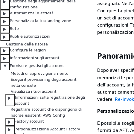
Gestione degli aggiornamenti della
assegnati. Nell'
configurazione
Con questa pipeli
Automatizza le attività
un set di account
Personalizza la tua landing zone
configurazioni T
Rete
personalizzazion
Ruoli e autorizzazioni
Gestione delle risorse
Configura le regioni
Panorami
Informazioni sugli account
Fornisci e gestisci gli account
Dopo aver specif
Metodi di approvvigionamento
memorizzi le pers
Esegui il provisioning degli account
dell'account, la
nella console
Visualizza i tuoi account
automaticamente 
Informazioni sulla registrazione degli
vedere.
Re-invok
account
Registrare account che dispongono di
Personalizzazion
risorse esistenti AWS Config
Factory account
È possibile scegl
Personalizzazione Account Factory
forniti da AFT. 