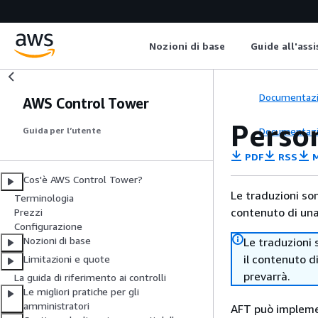
Nozioni di base
Guide all'ass
Documentaz
AWS Control Tower
Person
Documentaz
Guida per l’utente
PDF
RSS
M
Cos'è AWS Control Tower?
Le traduzioni so
Terminologia
contenuto di una 
Prezzi
Configurazione
Nozioni di base
Le traduzioni 
il contenuto d
Limitazioni e quote
prevarrà.
La guida di riferimento ai controlli
Le migliori pratiche per gli
amministratori
AFT può implemen