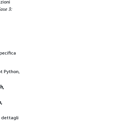
zioni
ase 3:
pecifica
pt Python,
h,
m,
 dettagli