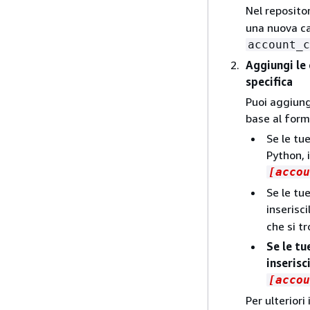
Nel reposito
una nuova ca
account_c
Aggiungi le 
specifica
Puoi aggiunge
base al form
Se le tu
Python, 
[accou
Se le tu
inserisci
che si tr
Se le tu
inserisc
[accou
Per ulteriori