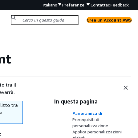
Italiano
Preferenze
Contattaci
Feedback
Crea un Account AWS
nt
o tra il
evarrà.
In questa pagina
itto tra
ma
Panoramica di
Prerequisiti di
personalizzazione
Applica personalizzazioni
t
globali