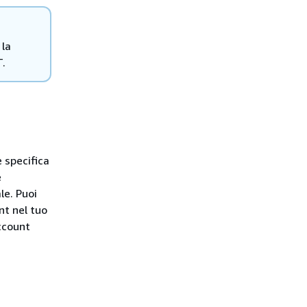
 la
T.
e specifica
e
le. Puoi
nt nel tuo
account