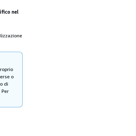
fico nel
alizzazione
proprio
verse o
o di
. Per