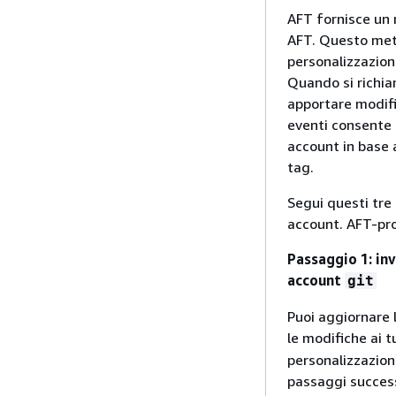
AFT fornisce un 
AFT. Questo met
personalizzazion
Quando si richia
apportare modifi
eventi consente d
account in base a
tag.
Segui questi tre
account. AFT-pr
Passaggio 1: inv
account
git
Puoi aggiornare 
le modifiche ai t
personalizzazion
passaggi success