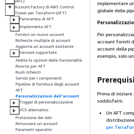
(AFC)
implementare un 
Account Factory di AWS Control
globale della pi
Tower per Terraform (AFT)
Panoramica di AFT
Personalizzazion
Implementa AFT
Per personalizzar
Fornisci un nuovo account
Richieste multiple di account
account forniti d
Aggiorna un account esistente
account della pi
Versioni supportate
esempio, solo un
Abilita le opzioni delle funzionalità
Risorse per AFT
Ruoli richiesti
Prerequis
Servizi per i componenti
Pipeline di fornitura degli account
AFT
Prima di iniziare
Personalizzazioni dell'account
soddisfatti.
Trigger di personalizzazione
VCS alternativo
Un AFT compl
Protezione dei dati
distribuzion
Rimuovere un account
per Terrafo
Parametri operativi