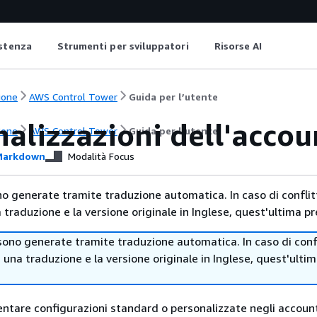
istenza
Strumenti per sviluppatori
Risorse AI
ione
AWS Control Tower
Guida per l’utente
alizzazioni dell'accou
ione
AWS Control Tower
Guida per l’utente
arkdown
Modalità Focus
no generate tramite traduzione automatica. In caso di conflitt
traduzione e la versione originale in Inglese, quest'ultima pr
sono generate tramite traduzione automatica. In caso di confl
i una traduzione e la versione originale in Inglese, quest'ulti
tare configurazioni standard o personalizzate negli accoun