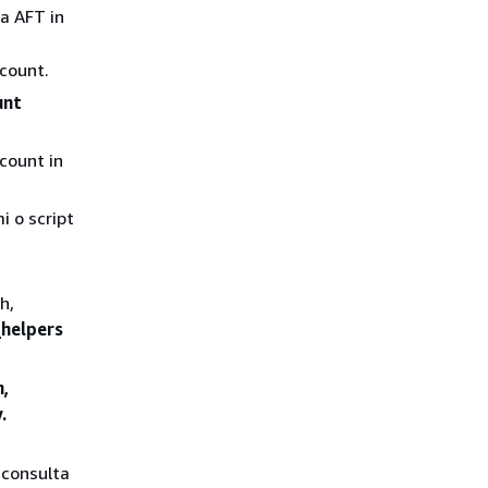
da AFT in
ccount.
unt
ccount in
i o script
h,
_helpers
m,
.
 consulta