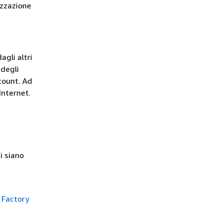
izzazione
agli altri
 degli
count. Ad
Internet.
i siano
 Factory