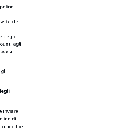
peline
sistente.
e degli
ount, agli
base ai
gli
degli
e inviare
eline di
to nei due