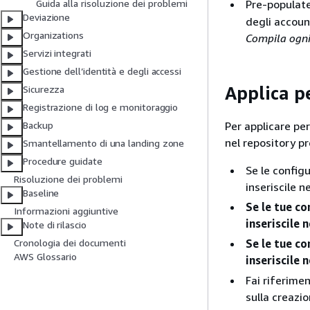
Pre-popula
Guida alla risoluzione dei problemi
Deviazione
degli account
Organizations
Compila ogni
Servizi integrati
Gestione dell’identità e degli accessi
Applica p
Sicurezza
Registrazione di log e monitoraggio
Per applicare per
Backup
nel repository pr
Smantellamento di una landing zone
Procedure guidate
Se le config
Risoluzione dei problemi
inseriscile n
Baseline
Se le tue co
Informazioni aggiuntive
inseriscile 
Note di rilascio
Se le tue c
Cronologia dei documenti
AWS Glossario
inseriscile 
Fai riferime
sulla creazi