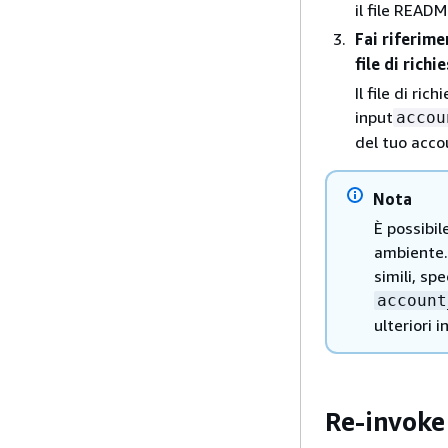
il file READM
Fai riferime
file di richi
Il file di ri
input
accou
del tuo acco
Nota
È possibil
ambiente.
simili, sp
account
ulteriori 
Re-invoke