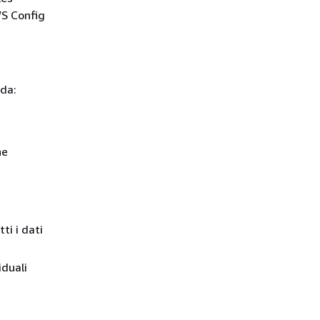
WS Config
 da:
ne
ti i dati
iduali