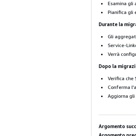
Esamina gli 
Pianifica gl
Durante la migr
Gli aggrega
Service-Link
Verrà config
Dopo la migraz
Verifica che
Conferma l'a
Aggiorna gli
Argomento succ
Argomento prec