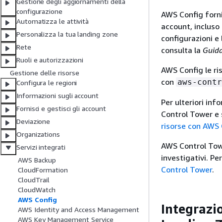
Gestione degli aggiornamenti della
configurazione
AWS Config forni
Automatizza le attività
account, incluso
Personalizza la tua landing zone
configurazioni e 
Rete
consulta la
Guida
Ruoli e autorizzazioni
AWS Config le r
Gestione delle risorse
con
aws-contr
Configura le regioni
Informazioni sugli account
Per ulteriori in
Fornisci e gestisci gli account
Control Tower e
Deviazione
risorse con AWS 
Organizations
AWS Control Towe
Servizi integrati
investigativi. Pe
AWS Backup
Control Tower
.
CloudFormation
CloudTrail
CloudWatch
AWS Config
Integrazi
AWS Identity and Access Management
AWS Key Management Service