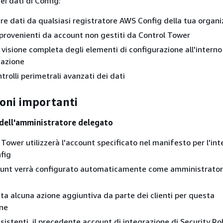
i dati di Config:
e dati da qualsiasi registratore AWS Config della tua organ
 provenienti da account non gestiti da Control Tower
 visione completa degli elementi di configurazione all'interno
zazione
trolli perimetrali avanzati dei dati
oni importanti
dell'amministratore delegato
Tower utilizzerà l'account specificato nel manifesto per l'in
fig
unt verrà configurato automaticamente come amministrato
sta alcuna azione aggiuntiva da parte dei clienti per questa
one
 esistenti, il precedente account di integrazione di Security Ro