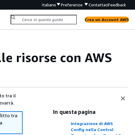
Italiano
Preferenze
Contattaci
Feedback
Crea un Account AWS
lle risorse con AWS
o tra il
evarrà.
In questa pagina
itto tra
ma
Integrazione di AWS
Config nella Control