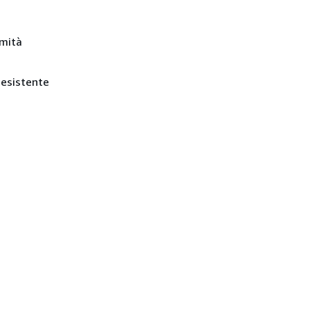
rmità
a esistente