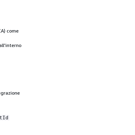
CA) come
ll'interno
egrazione
tId