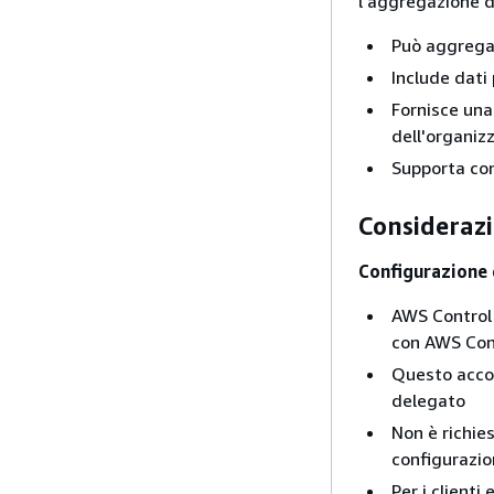
l'aggregazione de
Può aggregar
Include dati
Fornisce una
dell'organiz
Supporta con
Considerazi
Configurazione 
AWS Control 
con AWS Con
Questo acco
delegato
Non è richie
configurazi
Per i clienti