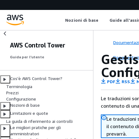
Nozioni di base
Guide all'ass
Documentaz
AWS Control Tower
Gestis
Documentaz
Guida per l’utente
Confi
Cos'è AWS Control Tower?
PDF
RSS
M
Terminologia
Prezzi
Le traduzioni so
Configurazione
Nozioni di base
contenuto di una 
Limitazioni e quote
Le traduzioni 
La guida di riferimento ai controlli
il contenuto d
Le migliori pratiche per gli
prevarrà.
amministratori