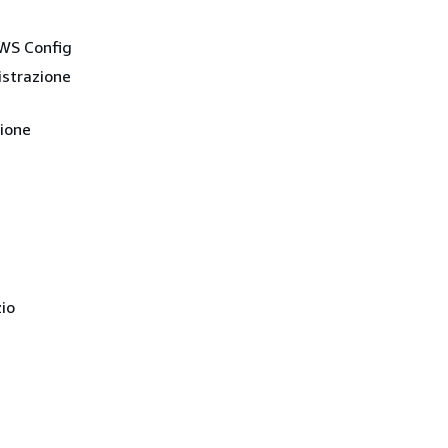
AWS Config
istrazione
zione
zio