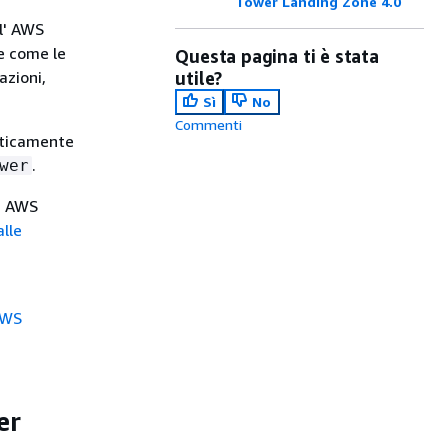
Tower Landing Zone 4.0
ll' AWS
 e come le
Questa pagina ti è stata
azioni,
utile?
Sì
No
Commenti
aticamente
.
wer
in AWS
alle
 AWS
er