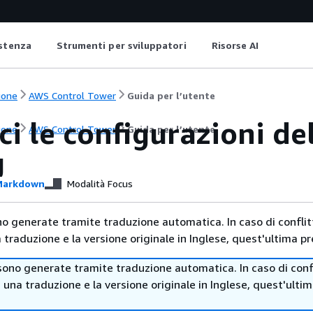
istenza
Strumenti per sviluppatori
Risorse AI
ione
AWS Control Tower
Guida per l’utente
ci le configurazioni de
ione
AWS Control Tower
Guida per l’utente
g
arkdown
Modalità Focus
no generate tramite traduzione automatica. In caso di conflitt
traduzione e la versione originale in Inglese, quest'ultima pr
sono generate tramite traduzione automatica. In caso di confl
i una traduzione e la versione originale in Inglese, quest'ulti