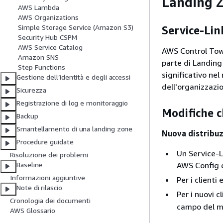
Landing Z
AWS Lambda
AWS Organizations
Simple Storage Service (Amazon S3)
Service-Lin
Security Hub CSPM
AWS Service Catalog
AWS Control Tow
Amazon SNS
parte di Landin
Step Functions
significativo nel
Gestione dell’identità e degli accessi
dell'organizzazi
Sicurezza
Registrazione di log e monitoraggio
Modifiche c
Backup
Smantellamento di una landing zone
Nuova distribuz
Procedure guidate
Un Service-L
Risoluzione dei problemi
AWS Config 
Baseline
Informazioni aggiuntive
Per i clienti
Note di rilascio
Per i nuovi c
Cronologia dei documenti
campo del m
AWS Glossario