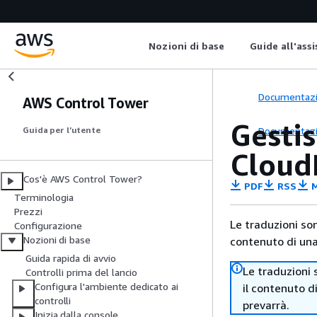
Nozioni di base
Guide all'ass
Documentaz
AWS Control Tower
Gestis
Documentaz
Guida per l’utente
Cloud
Cos'è AWS Control Tower?
PDF
RSS
M
Terminologia
Prezzi
Le traduzioni so
Configurazione
Nozioni di base
contenuto di una 
Guida rapida di avvio
Le traduzioni 
Controlli prima del lancio
Configura l'ambiente dedicato ai
il contenuto d
controlli
prevarrà.
Inizia dalla console