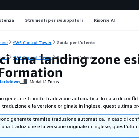
istenza
Strumenti per sviluppatori
Risorse AI
ione
AWS Control Tower
Guida per l’utente
ci una landing zone e
ione
AWS Control Tower
Guida per l’utente
Formation
arkdown
Modalità Focus
no generate tramite traduzione automatica. In caso di conflitt
traduzione e la versione originale in Inglese, quest'ultima pr
sono generate tramite traduzione automatica. In caso di confl
i una traduzione e la versione originale in Inglese, quest'ulti