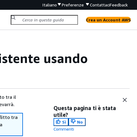
Italiano
Preferenze
Contattaci
Feedback
Crea un Account AWS
sistente usando
o tra il
evarrà.
Questa pagina ti è stata
utile?
itto tra
Sì
No
ma
Commenti