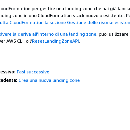
 CloudFormation per gestire una landing zone che hai già lanci
nding zone in uno CloudFormation stack nuovo o esistente. Pe
sulta CloudFormation la sezione Gestione delle risorse esisten
solvere la deriva all'interno di una landing zone
, puoi utilizzare
r AWS CLI, o l'
ResetLandingZoneAPI
.
essivo:
Fasi successive
edente:
Crea una nuova landing zone