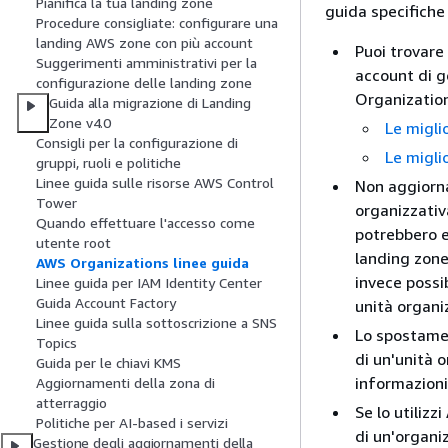
Pianifica la tua landing zone
guida specifiche
Procedure consigliate: configurare una
landing AWS zone con più account
Puoi trovare 
Suggerimenti amministrativi per la
account di g
configurazione delle landing zone
Organizatio
Guida alla migrazione di Landing
Zone v4.0
Le migli
Consigli per la configurazione di
Le migli
gruppi, ruoli e politiche
Linee guida sulle risorse AWS Control
Non aggiornar
Tower
organizzativ
Quando effettuare l'accesso come
potrebbero e
utente root
landing zone
AWS Organizations linee guida
invece possib
Linee guida per IAM Identity Center
Guida Account Factory
unità organi
Linee guida sulla sottoscrizione a SNS
Lo spostamen
Topics
di un'unità 
Guida per le chiavi KMS
informazioni
Aggiornamenti della zona di
atterraggio
Se lo utilizz
Politiche per AI-based i servizi
di un'organi
Gestione degli aggiornamenti della