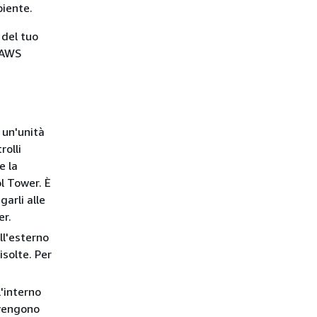
biente.
 del tuo
 AWS
 un'unità
rolli
e la
l Tower. È
arli alle
er.
ll'esterno
isolte. Per
l'interno
 vengono