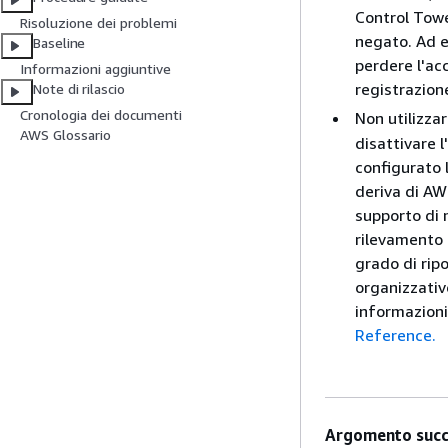
Control Towe
Risoluzione dei problemi
negato. Ad e
Baseline
perdere l'ac
Informazioni aggiuntive
registrazion
Note di rilascio
Cronologia dei documenti
Non utilizza
AWS Glossario
disattivare 
configurato l
deriva di AW
supporto di 
rilevamento 
grado di rip
organizzative
informazioni
Reference.
Argomento succ