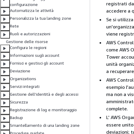
registrati d
configurazione
accedere a 
Automatizza le attività
Personalizza la tua landing zone
Se si utiliz
Rete
un'organizza
viene regist
Ruoli e autorizzazioni
Gestione delle risorse
AWS Control 
Configura le regioni
come AWS Org
Informazioni sugli account
Tower account
Fornisci e gestisci gli account
unità organi
a recuperare
Deviazione
Organizations
AWS Control 
Servizi integrati
esempio l'aut
ma non a vis
Gestione dell’identità e degli accessi
amministrato
Sicurezza
complete.
Registrazione di log e monitoraggio
L' AWS Orga
Backup
essere unito
Smantellamento di una landing zone
deviazioni; 
Procedure guidate