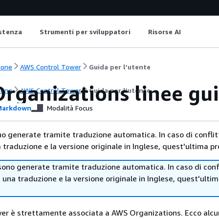
istenza
Strumenti per sviluppatori
Risorse AI
ione
AWS Control Tower
Guida per l’utente
rganizations linee gu
ione
AWS Control Tower
Guida per l’utente
arkdown
Modalità Focus
no generate tramite traduzione automatica. In caso di conflitt
traduzione e la versione originale in Inglese, quest'ultima pr
sono generate tramite traduzione automatica. In caso di confl
i una traduzione e la versione originale in Inglese, quest'ulti
er è strettamente associata a AWS Organizations. Ecco alcu