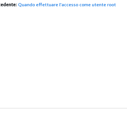
edente:
Quando effettuare l'accesso come utente root
istenza
Strumenti Di Sviluppo