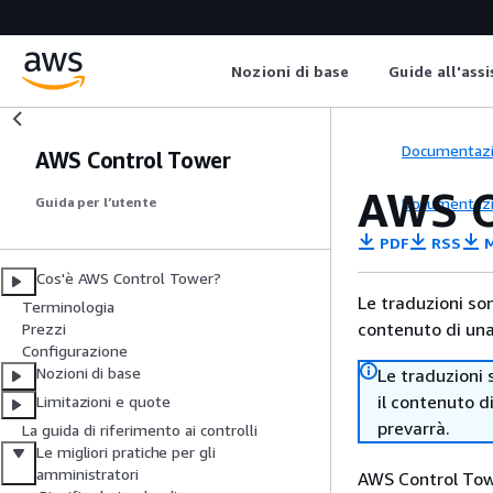
Nozioni di base
Guide all'ass
Documentaz
AWS Control Tower
AWS O
Documentaz
Guida per l’utente
PDF
RSS
M
Cos'è AWS Control Tower?
Le traduzioni so
Terminologia
contenuto di una 
Prezzi
Configurazione
Nozioni di base
Le traduzioni 
il contenuto d
Limitazioni e quote
prevarrà.
La guida di riferimento ai controlli
Le migliori pratiche per gli
amministratori
AWS Control Tow