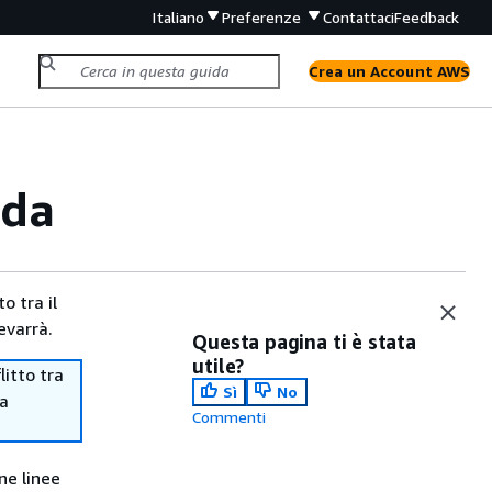
Italiano
Preferenze
Contattaci
Feedback
Crea un Account AWS
ida
o tra il
evarrà.
Questa pagina ti è stata
utile?
itto tra
Sì
No
ma
Commenti
ne linee