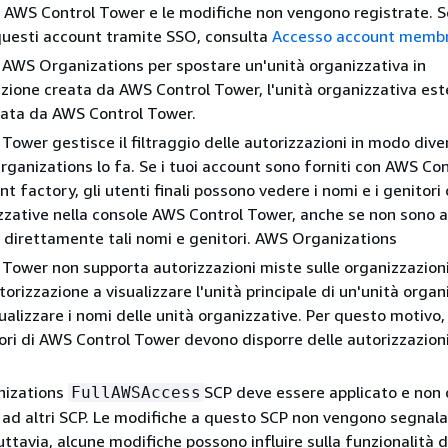
a AWS Control Tower e le modifiche non vengono registrate. S
questi account tramite SSO, consulta
Accesso account memb
za AWS Organizations per spostare un'unità organizzativa in
zione creata da AWS Control Tower, l'unità organizzativa es
rata da AWS Control Tower.
Tower gestisce il filtraggio delle autorizzazioni in modo dive
anizations lo fa. Se i tuoi account sono forniti con AWS Con
 factory, gli utenti finali possono vedere i nomi e i genitori 
zzative nella console AWS Control Tower, anche se non sono a
 direttamente tali nomi e genitori. AWS Organizations
Tower non supporta autorizzazioni miste sulle organizzazioni
orizzazione a visualizzare l'unità principale di un'unità organ
ualizzare i nomi delle unità organizzative. Per questo motivo, 
ri di AWS Control Tower devono disporre delle autorizzazion
nizations
SCP deve essere applicato e non
FullAWSAccess
 ad altri SCP. Le modifiche a questo SCP non vengono segnal
tuttavia, alcune modifiche possono influire sulla funzionalità 