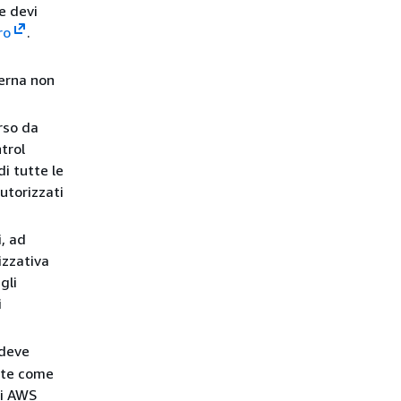
e devi
ro
.
terna non
rso da
trol
di tutte le
utorizzati
, ad
izzativa
gli
i
 deve
ate come
di AWS