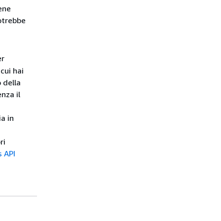
iene
otrebbe
er
cui hai
 della
nza il
a in
ri
 API