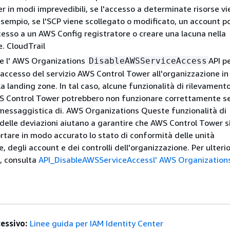
r in modi imprevedibili, se l'accesso a determinate risorse v
sempio, se l'SCP viene scollegato o modificato, un account p
cesso a un AWS Config registratore o creare una lacuna nella
e. CloudTrail
re l' AWS Organizations
API p
DisableAWSServiceAccess
l'accesso del servizio AWS Control Tower all'organizzazione in 
a landing zone. In tal caso, alcune funzionalità di rilevamento
S Control Tower potrebbero non funzionare correttamente se
messaggistica di. AWS Organizations Queste funzionalità di
delle deviazioni aiutano a garantire che AWS Control Tower si
ortare in modo accurato lo stato di conformità delle unità
, degli account e dei controlli dell'organizzazione. Per ulterio
, consulta
API_DisableAWSServiceAccessl' AWS Organizations
essivo:
Linee guida per IAM Identity Center