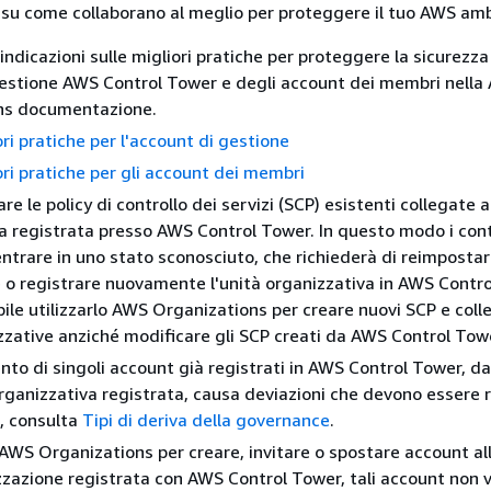
 su come collaborano al meglio per proteggere il tuo AWS am
indicazioni sulle migliori pratiche per proteggere la sicurezza
estione AWS Control Tower e degli account dei membri nella
ns documentazione.
ori pratiche per l'account di gestione
ori pratiche per gli account dei membri
e le policy di controllo dei servizi (SCP) esistenti collegate a
a registrata presso AWS Control Tower. In questo modo i cont
ntrare in uno stato sconosciuto, che richiederà di reimpostar
 o registrare nuovamente l'unità organizzativa in AWS Contro
ile utilizzarlo AWS Organizations per creare nuovi SCP e colleg
zzative anziché modificare gli SCP creati da AWS Control Tow
to di singoli account già registrati in AWS Control Tower, da
organizzativa registrata, causa deviazioni che devono essere r
, consulta
Tipi di deriva della governance
.
i AWS Organizations per creare, invitare o spostare account al
zzazione registrata con AWS Control Tower, tali account non