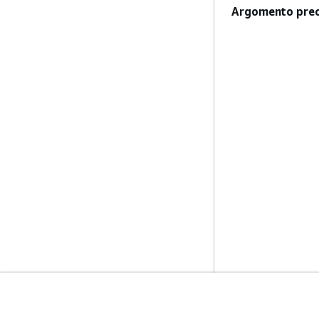
Argomento prec
Inizia
Guide All'ass