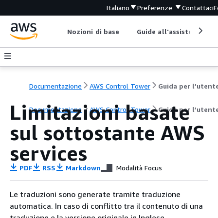
Italiano
Preferenze
Contattaci
F
Nozioni di base
Guide all'assistenza
Documentazione
AWS Control Tower
Guida per l’utent
Limitazioni basate
Documentazione
AWS Control Tower
Guida per l’utent
sul sottostante AWS
services
PDF
RSS
Markdown
Modalità Focus
Le traduzioni sono generate tramite traduzione
automatica. In caso di conflitto tra il contenuto di una
traduzione e la versione originale in Inglese,