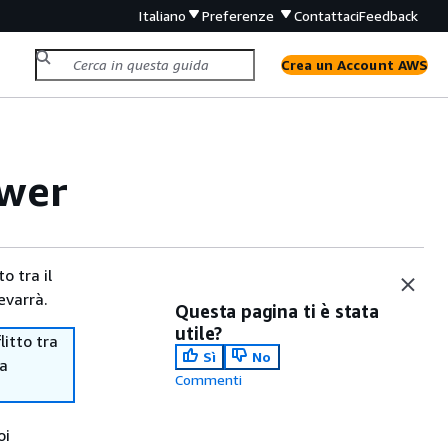
Italiano
Preferenze
Contattaci
Feedback
Crea un Account AWS
ower
o tra il
evarrà.
Questa pagina ti è stata
utile?
itto tra
Sì
No
ma
Commenti
oi