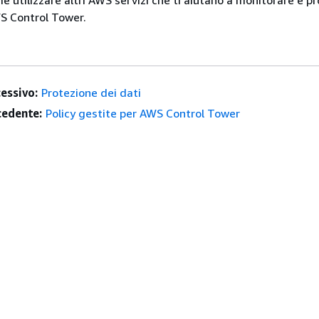
e utilizzare altri AWS servizi che ti aiutano a monitorare e 
WS Control Tower.
essivo:
Protezione dei dati
edente:
Policy gestite per AWS Control Tower