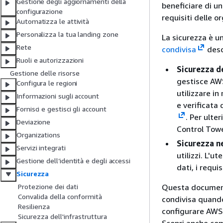
Gestione degli aggiornamenti della
beneficiare di un
configurazione
requisiti delle or
Automatizza le attività
Personalizza la tua landing zone
La sicurezza è un
Rete
condivisa
desc
Ruoli e autorizzazioni
Sicurezza d
Gestione delle risorse
gestisce AWS
Configura le regioni
utilizzare i
Informazioni sugli account
e verificata 
Fornisci e gestisci gli account
. Per ulte
Deviazione
Control Towe
Organizations
Sicurezza n
Servizi integrati
utilizzi. L'u
Gestione dell’identità e degli accessi
dati, i requi
Sicurezza
Questa documenta
Protezione dei dati
Convalida della conformità
condivisa quand
Resilienza
configurare AWS 
Sicurezza dell'infrastruttura