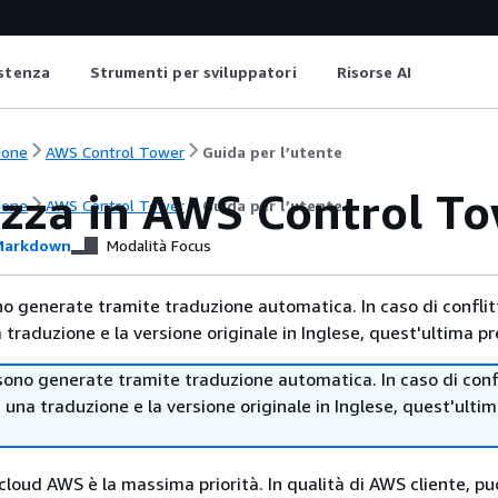
istenza
Strumenti per sviluppatori
Risorse AI
ione
AWS Control Tower
Guida per l’utente
ezza in AWS Control T
ione
AWS Control Tower
Guida per l’utente
arkdown
Modalità Focus
no generate tramite traduzione automatica. In caso di conflitt
traduzione e la versione originale in Inglese, quest'ultima pr
sono generate tramite traduzione automatica. In caso di confl
i una traduzione e la versione originale in Inglese, quest'ulti
cloud AWS è la massima priorità. In qualità di AWS cliente, pu