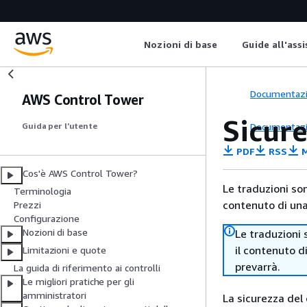
Nozioni di base
Guide all'ass
Documentaz
AWS Control Tower
Sicur
Documentaz
Guida per l’utente
PDF
RSS
M
Cos'è AWS Control Tower?
Le traduzioni so
Terminologia
contenuto di una 
Prezzi
Configurazione
Nozioni di base
Le traduzioni 
il contenuto d
Limitazioni e quote
prevarrà.
La guida di riferimento ai controlli
Le migliori pratiche per gli
amministratori
La sicurezza del 