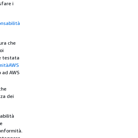
sfare i
nsabilità
tura che
oi
e testata
rmitàAWS
no ad AWS
che
zza dei
abilità
me
onformità.