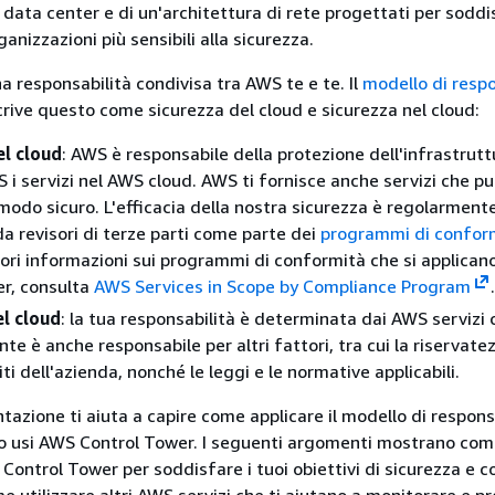
 data center e di un'architettura di rete progettati per soddi
ganizzazioni più sensibili alla sicurezza.
a responsabilità condivisa tra AWS te e te. Il
modello di respo
rive questo come sicurezza del cloud e sicurezza nel cloud:
el cloud
: AWS è responsabile della protezione dell'infrastrut
 i servizi nel AWS cloud. AWS ti fornisce anche servizi che pu
n modo sicuro. L'efficacia della nostra sicurezza è regolarment
da revisori di terze parti come parte dei
programmi di confo
riori informazioni sui programmi di conformità che si applica
r, consulta
AWS Services in Scope by Compliance Program
.
el cloud
: la tua responsabilità è determinata dai AWS servizi 
tente è anche responsabile per altri fattori, tra cui la riservate
siti dell'azienda, nonché le leggi e le normative applicabili.
zione ti aiuta a capire come applicare il modello di respons
o usi AWS Control Tower. I seguenti argomenti mostrano co
Control Tower per soddisfare i tuoi obiettivi di sicurezza e c