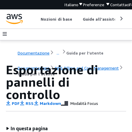
Italiano
Preferenze
Contattaci
F
Nozioni di base
Guide all'assistenza
Documentazione
...
Guida per l’utente
Esportazione di
Documentazione
AWS Billing and Cost Management
Guida per l’utente
pannelli di
controllo
PDF
RSS
Markdown
Modalità Focus
In questa pagina