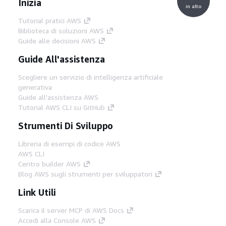
Inizia
in alto
Tutorial pratici AWS
Biblioteca di soluzioni AWS
Guide alle decisioni AWS
Guide All'assistenza
Scegliere un servizio di intelligenza artificiale
generativa
Guide all'assistenza AWS
Tutorial AWS CLI su GitHub
Strumenti Di Sviluppo
Libreria di esempi di codice AWS
AWS CLI
Centro builder AWS
Blog AWS sugli strumenti per sviluppatori
Link Utili
Scarica il server MCP di AWS Docs
Accedi alla Console AWS