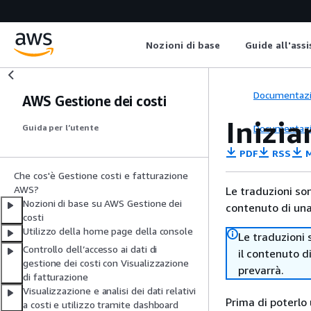
Nozioni di base
Guide all'ass
Documentaz
AWS Gestione dei costi
Inizia
Documentaz
Guida per l’utente
PDF
RSS
M
Che cos'è Gestione costi e fatturazione
AWS?
Le traduzioni so
Nozioni di base su AWS Gestione dei
contenuto di una 
costi
Utilizzo della home page della console
Le traduzioni 
Controllo dell’accesso ai dati di
il contenuto d
gestione dei costi con Visualizzazione
prevarrà.
di fatturazione
Visualizzazione e analisi dei dati relativi
Prima di poterlo 
a costi e utilizzo tramite dashboard