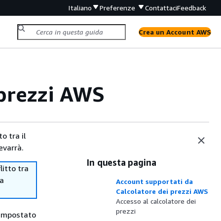
Italiano
Preferenze
Contattaci
Feedback
Crea un Account AWS
 prezzi AWS
o tra il
evarrà.
In questa pagina
itto tra
ma
Account supportati da
Calcolatore dei prezzi AWS
Accesso al calcolatore dei
prezzi
r impostato