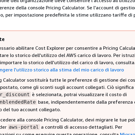
ione dell'organizzazione deve consentire l'accesso all'utilizzo
erenze della console Pricing Calculator. Se l'account di gesti
so, per impostazione predefinita le stime utilizzano tariffe di
te
ssario abilitare Cost Explorer per consentire a Pricing Calcula
are lo storico dell'utilizzo del AWS carico di lavoro. Per istruz
mportare lo storico dell'utilizzo del carico di lavoro, consulta
gere l'utilizzo storico alla stima del mio carico di lavoro
g Calculator sostituirà tutte le preferenze di gestione dei cos
postato, come gli sconti sugli account collegati. Ciò significa
è selezionata, potrai visualizzare il costo di
r_discount
base, indipendentemente dalla preferenza 
nblendedRate
o del tuo account collegato.
cedere alla console Pricing Calculator, devi migrare le tue pol
der
a controlli di accesso dettagliati. Per
aws-portal
mazioni su come eseguire questa operazione, consulta
Migraz