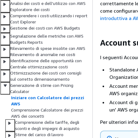
correttamente le
Analisi dei costi e dell'utilizzo con AWS
Esploratore dei costi
come configurare
Comprendere i costi utilizzando i report
introduttiva a
Cost Explorer
Gestione dei costi con AWS Budgets
Segnalazione delle metriche con AWS
Account s
Budgets Reports
Rilevamento di spese insolite con AWS
Rilevamento di anomalie nei costi
I seguenti Accou
Identificazione delle opportunità con
Centrale ottimizzazione costi
Standalone 
Ottimizzazione dei costi con consigli
Organization
sul corretto dimensionamento
Generazione di stime con Pricing
Account memb
Calculator
AWS organiz
Iniziare con Calcolatore dei prezzi
Account di g
AWS
un' AWS orga
Comprensione Calcolatore dei prezzi
AWS dei concetti
Per ulteriori in
Comprensione delle tariffe, degli
sconti e degli impegni di acquisto
Stime del carico di lavoro