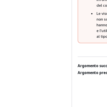
del co
Le vi
non so
hanno 
e l'ut
al tip
Argomento succ
Argomento prec