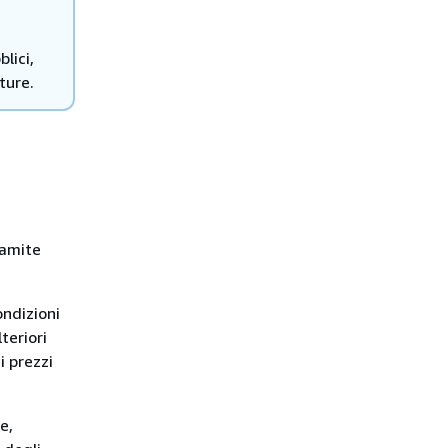
lici,
ture.
ramite
ondizioni
teriori
i prezzi
e,