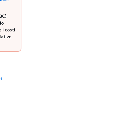
ABC)
io
 i costi
lative
i