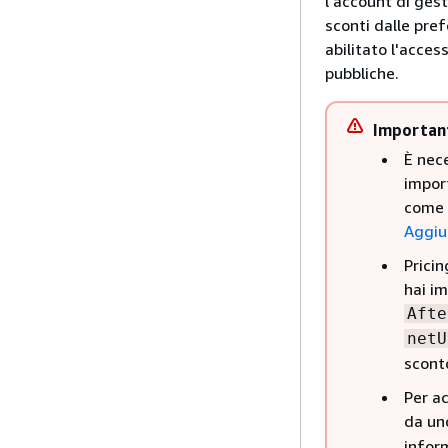
l'account di gest
sconti dalle pref
abilitato l'acces
pubbliche.
Importan
È nece
import
come i
Aggiun
Pricin
hai im
Afte
netU
scont
Per ac
da un
infor