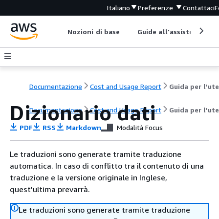
Italiano
Preferenze
Contattaci
F
Nozioni di base
Guide all'assistenza
Documentazione
Cost and Usage Report
Dizionario dati
Documentazione
Cost and Usage Report
Guida per l’ut
PDF
RSS
Markdown
Modalità Focus
Le traduzioni sono generate tramite traduzione
automatica. In caso di conflitto tra il contenuto di una
traduzione e la versione originale in Inglese,
quest'ultima prevarrà.
Le traduzioni sono generate tramite traduzione