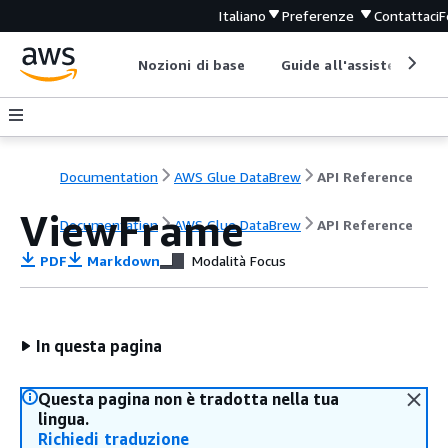
Italiano
Preferenze
Contattaci
F
Nozioni di base
Guide all'assistenza
Documentation
AWS Glue DataBrew
API Reference
ViewFrame
Documentation
AWS Glue DataBrew
API Reference
PDF
Markdown
Modalità Focus
In questa pagina
Questa pagina non è tradotta nella tua
lingua.
Richiedi traduzione