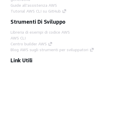
Guide all'assistenza AWS
Tutorial AWS CLI su GitHub
Strumenti Di Sviluppo
Libreria di esempi di codice AWS
AWS CLI
Centro builder AWS
Blog AWS sugli strumenti per sviluppatori
Link Utili
Scarica il server MCP di AWS Docs
Accedi alla Console AWS
Forum di AWS re:Post
Privacy
Condizioni del sito
Preferenze
cookie
© 2026, Amazon Web Services, Inc. o
società affiliate. Tutti i diritti riservati.
Italiano