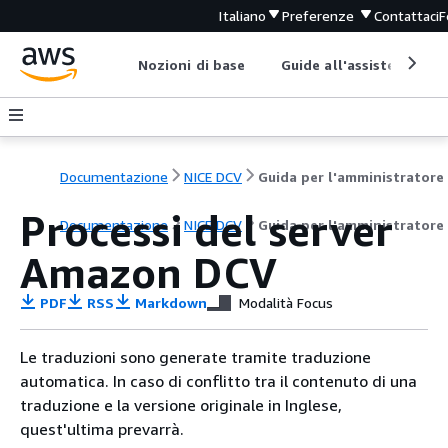
Italiano
Preferenze
Contattaci
F
Nozioni di base
Guide all'assistenza
Documentazione
NICE DCV
Guida per l'amministratore
Processi del server
Documentazione
NICE DCV
Guida per l'amministratore
Amazon DCV
PDF
RSS
Markdown
Modalità Focus
Le traduzioni sono generate tramite traduzione
automatica. In caso di conflitto tra il contenuto di una
traduzione e la versione originale in Inglese,
quest'ultima prevarrà.