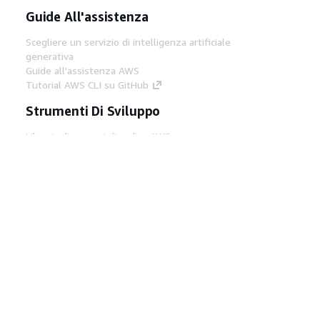
Guide All'assistenza
Scegliere un servizio di intelligenza artificiale
generativa
Guide all'assistenza AWS
Tutorial AWS CLI su GitHub
Strumenti Di Sviluppo
Libreria di esempi di codice AWS
AWS CLI
Centro builder AWS
Blog AWS sugli strumenti per sviluppatori
Link Utili
Scarica il server MCP di AWS Docs
Accedi alla Console AWS
Forum di AWS re:Post
Privacy
Condizioni del sito
Preferenze
cookie
© 2026, Amazon Web Services, Inc. o