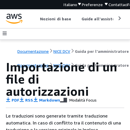
Italiano
Preferenze
Contattaci
F
Nozioni di base
Guide all'assistenza
Documentazione
NICE DCV
Guida per l'amministratore
Importazione di un
Documentazione
NICE DCV
Guida per l'amministratore
file di
autorizzazioni
PDF
RSS
Markdown
Modalità Focus
Le traduzioni sono generate tramite traduzione
automatica. In caso di conflitto tra il contenuto di una
traduzione e la versione originale in Inglese,