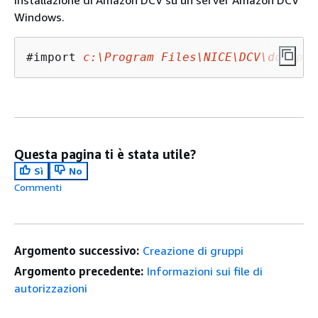
installazione di Amazon DCV su un server Amazon DCV
Windows.
#import 
c:\Program Files\NICE\DCV\dcv-per
Questa pagina ti è stata utile?
Sì
No
Commenti
Argomento successivo:
Creazione di gruppi
Argomento precedente:
Informazioni sui file di
autorizzazioni