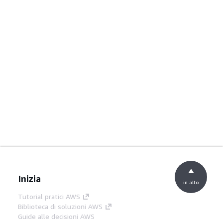
Inizia
in alto
Tutorial pratici AWS
Biblioteca di soluzioni AWS
Guide alle decisioni AWS