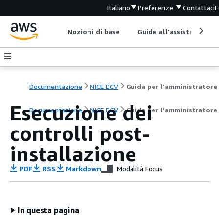
Italiano
Preferenze
Contattaci
F
Nozioni di base
Guide all'assistenza
Documentazione
NICE DCV
Guida per l'amministratore
Esecuzione dei
Documentazione
NICE DCV
Guida per l'amministratore
controlli post-
installazione
PDF
RSS
Markdown
Modalità Focus
In questa pagina