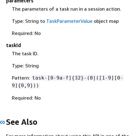
parameters
The parameters of a task run in a session action.
Type: String to
TaskParameterValue
object map
Required: No
taskId
The task ID.
Type: String
Pattern:
task-[0-9a-f]
{
32}-(0|([1-9][0-
9]
{
0,9}))
Required: No
See Also