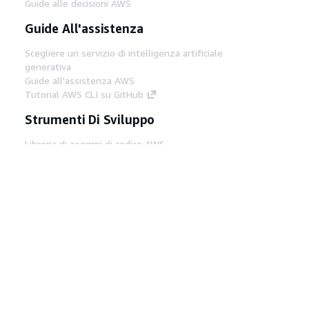
Guide alle decisioni AWS
Guide All'assistenza
Scegliere un servizio di intelligenza artificiale
generativa
Guide all'assistenza AWS
Tutorial AWS CLI su GitHub
Strumenti Di Sviluppo
Libreria di esempi di codice AWS
AWS CLI
Centro builder AWS
Blog AWS sugli strumenti per sviluppatori
Link Utili
Scarica il server MCP di AWS Docs
Accedi alla Console AWS
Forum di AWS re:Post
Privacy
Condizioni del sito
Preferenze