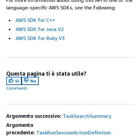
For more information about using this API in one of the
language-specific AWS SDKs, see the following:
AWS SDK for C++
AWS SDK for Java V2
AWS SDK for Ruby V3
Questa pagina ti è stata utile?
Sì
No
Commenti
Argomento successivo:
TaskSearchSummary
Argomento
precedente:
TaskRunSessionActionDefinition