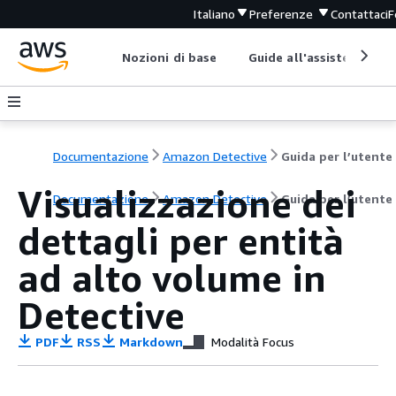
Italiano
Preferenze
Contattaci
F
Nozioni di base
Guide all'assistenza
Documentazione
Amazon Detective
Guida per l’utente
Visualizzazione dei
Documentazione
Amazon Detective
Guida per l’utente
dettagli per entità
ad alto volume in
Detective
PDF
RSS
Markdown
Modalità Focus