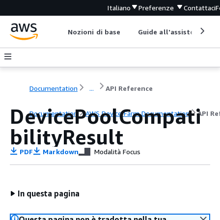
Italiano
Preferenze
Contattaci
F
Nozioni di base
Guide all'assistenza
Documentation
...
API Reference
DevicePoolCompati
Documentation
AWS Device Farm Documentation
API Re
bilityResult
PDF
Markdown
Modalità Focus
In questa pagina
Questa pagina non è tradotta nella tua