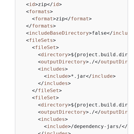
<
id
>
zip
</
id
>
<
formats
>
<
format
>
zip
</
format
>
</
formats
>
<
includeBaseDirectory
>
false
</
include
<
fileSets
>
<
fileSet
>
<
directory
>
$
{
project.build.direc
<
outputDirectory
>
./
</
outputDirec
<
includes
>
<
include
>
*.jar
</
include
>
</
includes
>
</
fileSet
>
<
fileSet
>
<
directory
>
$
{
project.build.direc
<
outputDirectory
>
./
</
outputDirec
<
includes
>
<
include
>
/dependency-jars/
</
in
</
includes
>