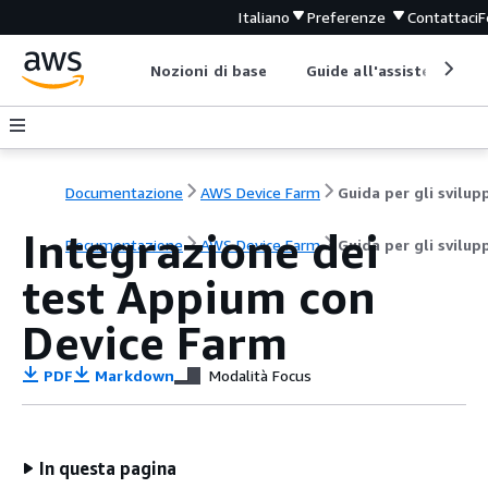
Italiano
Preferenze
Contattaci
F
Nozioni di base
Guide all'assistenza
Documentazione
AWS Device Farm
Integrazione dei
Documentazione
AWS Device Farm
Guida per gli svilup
test Appium con
Device Farm
PDF
Markdown
Modalità Focus
In questa pagina