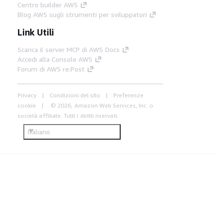
Centro builder AWS
Blog AWS sugli strumenti per sviluppatori
Link Utili
Scarica il server MCP di AWS Docs
Accedi alla Console AWS
Forum di AWS re:Post
Privacy
Condizioni del sito
Preferenze
cookie
© 2026, Amazon Web Services, Inc. o
società affiliate. Tutti i diritti riservati.
Italiano