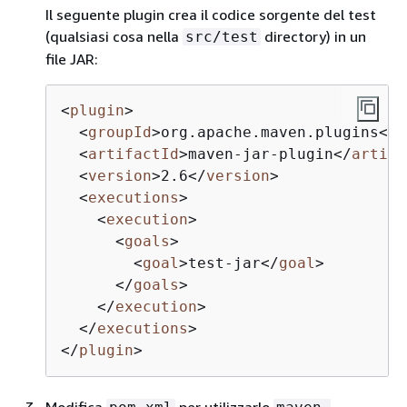
Il seguente plugin crea il codice sorgente del test
(qualsiasi cosa nella
directory) in un
src/test
file JAR:
<
plugin
>
<
groupId
>
org.apache.maven.plugins
</
g
<
artifactId
>
maven-jar-plugin
</
artifa
<
version
>
2.6
</
version
>
<
executions
>
<
execution
>
<
goals
>
<
goal
>
test-jar
</
goal
>
</
goals
>
</
execution
>
</
executions
>
</
plugin
>
Modifica
per utilizzarlo