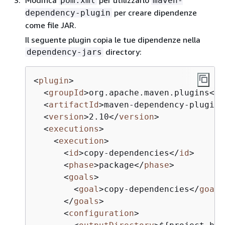
pom.xml
maven-
per creare dipendenze
dependency-plugin
come file JAR.
Il seguente plugin copia le tue dipendenze nella
directory:
dependency-jars
<
plugin
>
<
groupId
>
org.apache.maven.plugins
</
g
<
artifactId
>
maven-dependency-plugin
<
<
version
>
2.10
</
version
>
<
executions
>
<
execution
>
<
id
>
copy-dependencies
</
id
>
<
phase
>
package
</
phase
>
<
goals
>
<
goal
>
copy-dependencies
</
goal
>
</
goals
>
<
configuration
>