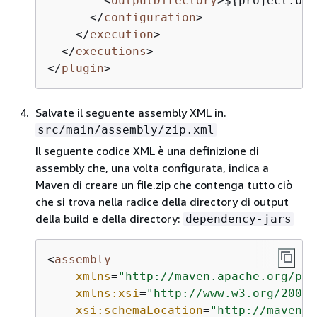
<
outputDirectory
>
$
{
project.bui
</
configuration
>
</
execution
>
</
executions
>
</
plugin
>
Salvate il seguente assembly XML in.
src/main/assembly/zip.xml
Il seguente codice XML è una definizione di
assembly che, una volta configurata, indica a
Maven di creare un file.zip che contenga tutto ciò
che si trova nella radice della directory di output
della build e della directory:
dependency-jars
<
assembly
xmlns
=
"http://maven.apache.org/plu
xmlns:xsi
=
"http://www.w3.org/2001/
xsi:schemaLocation
=
"http://maven.a