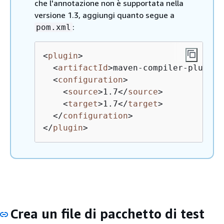
che l'annotazione non è supportata nella
versione 1.3, aggiungi quanto segue a
:
pom.xml
<
plugin
>
<
artifactId
>
maven-compiler-plugin
<
<
configuration
>
<
source
>
1.7
</
source
>
<
target
>
1.7
</
target
>
</
configuration
>
</
plugin
>
Crea un file di pacchetto di test