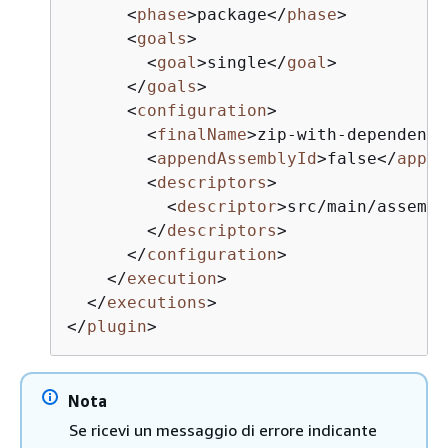
<
phase
>
package
</
phase
>
<
goals
>
<
goal
>
single
</
goal
>
</
goals
>
<
configuration
>
<
finalName
>
zip-with-dependenci
<
appendAssemblyId
>
false
</
appen
<
descriptors
>
<
descriptor
>
src/main/assembl
</
descriptors
>
</
configuration
>
</
execution
>
</
executions
>
</
plugin
>
Nota
Se ricevi un messaggio di errore indicante