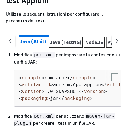
test Appium
Utilizza le seguenti istruzioni per configurare il
pacchetto del test.
Java (JUnit)
Java (TestNG)
Node.JS
Python
Modifica
per impostare la confezione su
pom.xml
un file JAR:
<
groupId
>
com.acme
</
groupId
>
<
artifactId
>
acme-myApp-appium
</
artifac
<
version
>
1.0-SNAPSHOT
</
version
>
<
packaging
>
jar
</
packaging
>
Modifica
per utilizzarlo
pom.xml
maven-jar-
per creare i test in un file JAR.
plugin