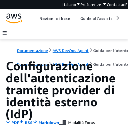
Italiano
Preferenze
Contattaci
F
Nozioni di base
Guide all'assistenza
Documentazione
AWS DevOps Agent
Guida per l’utent
Configurazione
Documentazione
AWS DevOps Agent
Guida per l’utent
dell'autenticazione
tramite provider di
identità esterno
(IdP)
PDF
RSS
Markdown
Modalità Focus