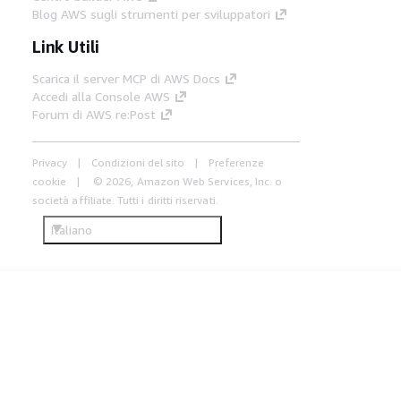
Blog AWS sugli strumenti per sviluppatori
Link Utili
Scarica il server MCP di AWS Docs
Accedi alla Console AWS
Forum di AWS re:Post
Privacy
Condizioni del sito
Preferenze
cookie
© 2026, Amazon Web Services, Inc. o
società affiliate. Tutti i diritti riservati.
Italiano