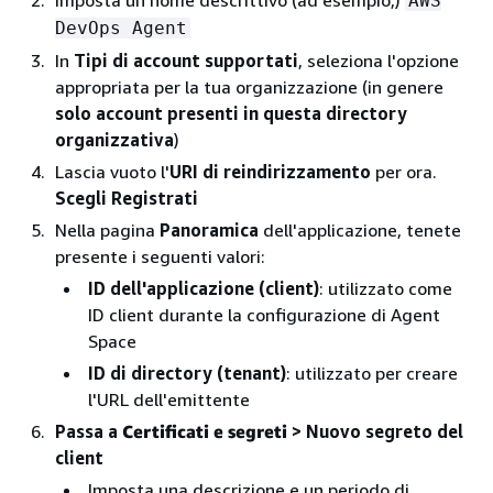
Imposta un nome descrittivo (ad esempio,)
AWS
DevOps Agent
In
Tipi di account supportati
, seleziona l'opzione
appropriata per la tua organizzazione (in genere
solo account presenti in questa directory
organizzativa
)
Lascia vuoto l'
URI di reindirizzamento
per ora.
Scegli Registrati
Nella pagina
Panoramica
dell'applicazione, tenete
presente i seguenti valori:
ID dell'applicazione (client)
: utilizzato come
ID client durante la configurazione di Agent
Space
ID di directory (tenant)
: utilizzato per creare
l'URL dell'emittente
Passa a
Certificati e segreti
> Nuovo segreto del
client
Imposta una descrizione e un periodo di