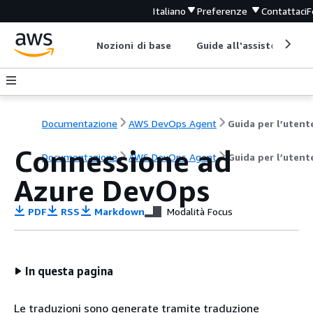
Italiano
Preferenze
Contattaci
F
Nozioni di base
Guide all'assistenza
Documentazione
AWS DevOps Agent
Guida per l’utent
Connessione ad
Documentazione
AWS DevOps Agent
Guida per l’utent
Azure DevOps
PDF
RSS
Markdown
Modalità Focus
In questa pagina
Le traduzioni sono generate tramite traduzione