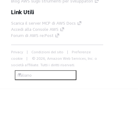
Blog AWS sugli strumenti per sviluppatori
Link Utili
Scarica il server MCP di AWS Docs
Accedi alla Console AWS
Forum di AWS re:Post
Privacy
Condizioni del sito
Preferenze
cookie
© 2026, Amazon Web Services, Inc. o
società affiliate. Tutti i diritti riservati.
Italiano