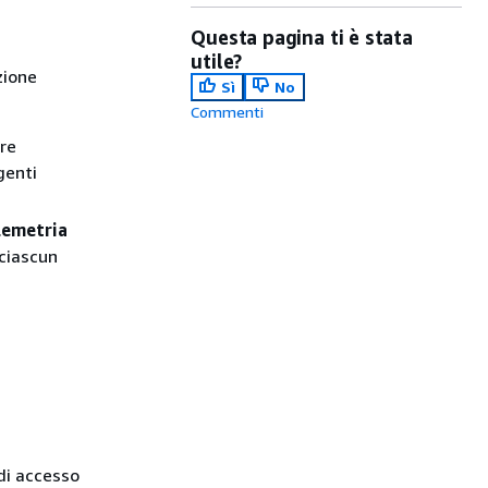
Questa pagina ti è stata
utile?
zione
Sì
No
Commenti
re
genti
lemetria
ciascun
di accesso