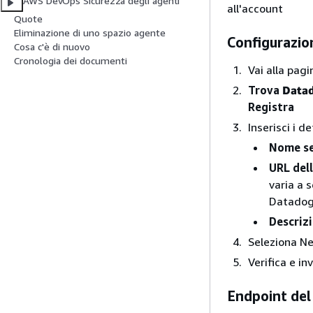
AWS DevOps Sicurezza degli agenti
all'account
Quote
Eliminazione di uno spazio agente
Configurazio
Cosa c'è di nuovo
Cronologia dei documenti
Vai alla pag
Trova
Data
Registra
Inserisci i 
Nome se
URL del
varia a 
Datadog 
Descrizi
Seleziona Ne
Verifica e inv
Endpoint del