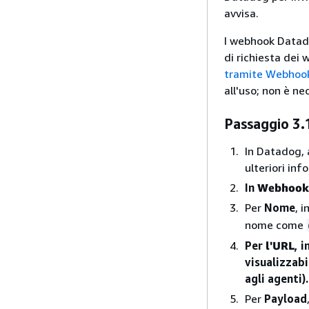
avvisa.
I webhook Datado
di richiesta dei
tramite Webhoo
all'uso; non è ne
Passaggio 3.
In Datadog, 
ulteriori in
In
Webhook,
Per
Nome
, 
nome come
Per
l'URL
, 
visualizzab
agli agenti).
Per
Payload