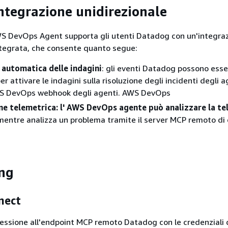
integrazione unidirezionale
S DevOps Agent supporta gli utenti Datadog con un'integra
ntegrata, che consente quanto segue:
 automatica delle indagini
: gli eventi Datadog possono esse
er attivare le indagini sulla risoluzione degli incidenti degli a
WS DevOps webhook degli agenti. AWS DevOps
ne telemetrica: l' AWS DevOps agente può analizzare la te
entre analizza un problema tramite il server MCP remoto di 
ng
nect
nnessione all'endpoint MCP remoto Datadog con le credenziali 