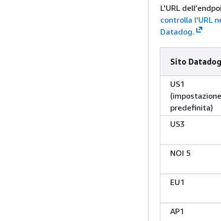
L'URL dell'endpo
controlla l'URL 
Datadog.
Sito Datado
US1
(impostazion
predefinita)
US3
NOI 5
EU1
AP1