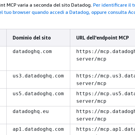
int MCP varia a seconda del sito Datadog.
Per identificare il t
nel tuo browser quando accedi a Datadog, oppure consulta Acc
g
Dominio del sito
URL dell'endpoint MCP
datadoghq.com
https://mcp.datadog
e
server/mcp
us3.datadoghq.com
https://mcp.us3.dat
server/mcp
us5.datadoghq.com
https://mcp.us5.dat
server/mcp
datadoghq.eu
https://mcp.datadog
server/mcp
ap1.datadoghq.com
https://mcp.ap1.dat