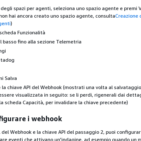
 degli spazi per agenti, seleziona uno spazio agente e premi V
 non hai ancora creato uno spazio agente, consulta
Creazione 
genti
)
 scheda Funzionalità
il basso fino alla sezione Telemetria
ngi
atadog
mi Salva
e la chiave API del Webhook (mostrati una volta al salvataggio
ssere visualizzata in seguito: se li perdi, rigenerali dai dettag
a scheda Capacità, per invalidare la chiave precedente)
figurare i webhook
L del Webhook e la chiave API del passaggio 2, puoi configura
are eventi che attivano un'indagine, ad esempio quando un 