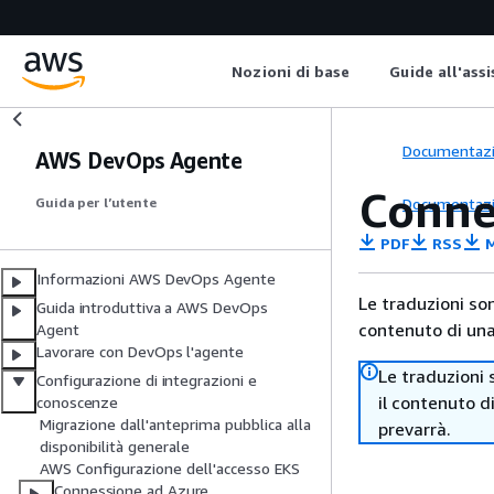
Nozioni di base
Guide all'ass
Documentaz
AWS DevOps Agente
Conne
Documentaz
Guida per l’utente
PDF
RSS
M
Informazioni AWS DevOps Agente
Le traduzioni so
Guida introduttiva a AWS DevOps
contenuto di una 
Agent
Lavorare con DevOps l'agente
Le traduzioni 
Configurazione di integrazioni e
il contenuto d
conoscenze
Migrazione dall'anteprima pubblica alla
prevarrà.
disponibilità generale
AWS Configurazione dell'accesso EKS
Connessione ad Azure