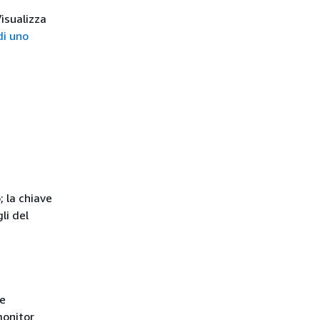
isualizza
di uno
; la chiave
li del
re
monitor