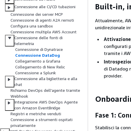
Built-in, 
Connessione alle CI/CD tubazioni
Connessione dei server MCP
Attualmente, AW
Connessione di agenti A2A remoti
Configura una sandbox
unidirezionale i
Connessione multipla AWS Account
Connessione delle fonti di
Attivazione
telemetria
configurati p
Connessione di Dynatrace
tramite i A
Connessione DataDog
Collegamento a Grafana
Introspezio
Collegamento di New Relic
di Datadog m
Connessione a Splunk
provider.
Connessione alla biglietteria e alla
chat
Richiamo DevOps dell'agente tramite
Webhook
Onboardi
Integrazione AWS DevOps Agente
con Amazon EventBridge
Registri e metriche venduti
Fase 1: Con
Connessione a strumenti ospitati
privatamente
Stabilisci la co