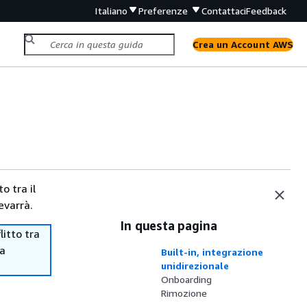
Italiano
Preferenze
Contattaci
Feedback
Crea un Account AWS
o tra il
evarrà.
In questa pagina
itto tra
ma
Built-in, integrazione
unidirezionale
Onboarding
Rimozione