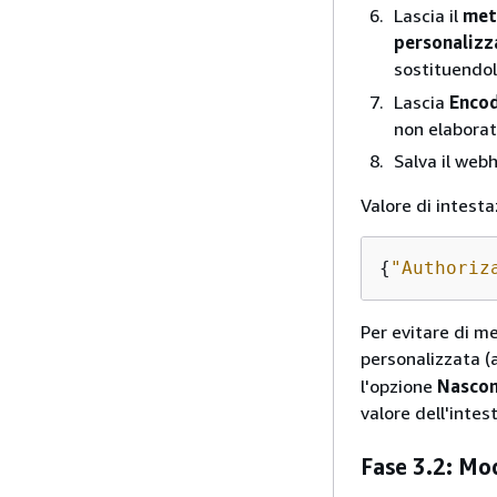
Lascia il
met
personalizz
sostituendo
Lascia
Enco
non elaborat
Salva il web
Valore di intesta
{
"Authoriz
Per evitare di m
personalizzata 
l'opzione
Nascon
valore dell'intes
Fase 3.2: Mod