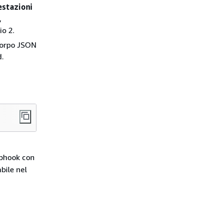
estazioni
,
io 2.
corpo JSON
d.
ebhook con
bile nel