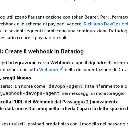
g utilizzano l'autenticazione con token Bearer. Per il format
 webhook e lo schema di payload, vedere.
Richiamo DevOps del
k
Le sezioni seguenti forniscono una configurazione Datadog
cessario creare il payload da soli.
1: Creare il webhook in Datadog
apri
Integrazioni
, cerca
Webhook
e apri il riquadro di integr
formazioni, consulta
Webhook
nella documentazione di Data
 scegli Nuovo
.
inserisci un nome come.
Fate riferimento a 
devops-agent
nei messaggi di monitoraggio.
@webhook-devops-agent
incolla l'URL del Webhook dal Passaggio 2 (nuovamente
ile dalla voce Datadog nella scheda Capacità dello spazio 
, sostituisci il payload predefinito con il modello nel passaggio