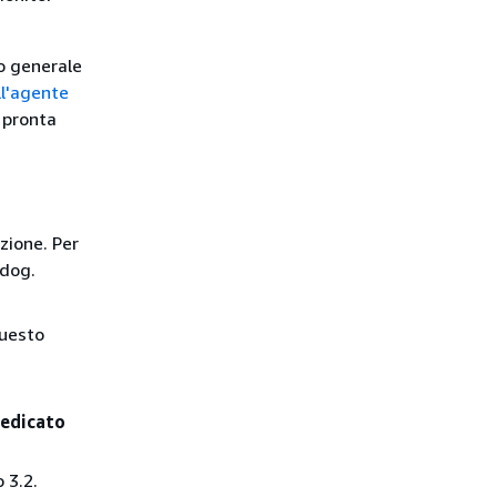
o generale
l'agente
 pronta
azione. Per
dog.
questo
dedicato
 3.2.