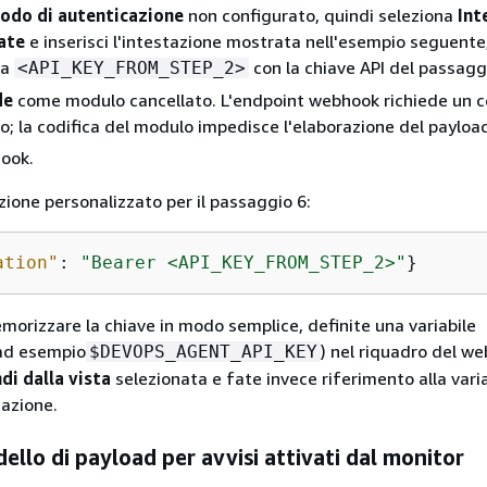
odo di autenticazione
non configurato, quindi seleziona
Int
ate
e inserisci l'intestazione mostrata nell'esempio seguente
la
con la chiave API del passagg
<API_KEY_FROM_STEP_2>
de
come modulo cancellato. L'endpoint webhook richiede un 
o; la codifica del modulo impedisce l'elaborazione del payloa
hook.
zione personalizzato per il passaggio 6:
ation"
: 
"Bearer <API_KEY_FROM_STEP_2>"
}
emorizzare la chiave in modo semplice, definite una variabile
(ad esempio
) nel riquadro del w
$DEVOPS_AGENT_API_KEY
di dalla vista
selezionata e fate invece riferimento alla varia
tazione.
ello di payload per avvisi attivati dal monitor