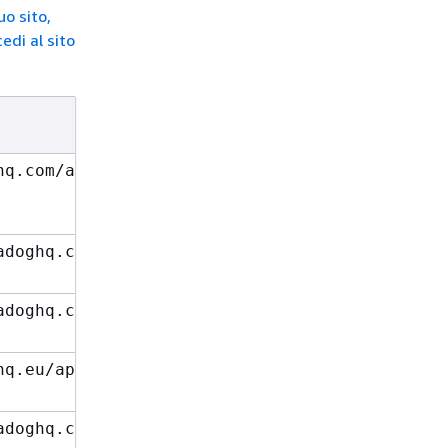
uo sito,
edi al sito
hq.com/api/unstable/mcp-
adoghq.com/api/unstable/mcp-
adoghq.com/api/unstable/mcp-
hq.eu/api/unstable/mcp-
adoghq.com/api/unstable/mcp-