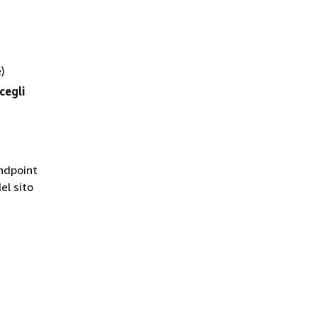
)
cegli
endpoint
el sito