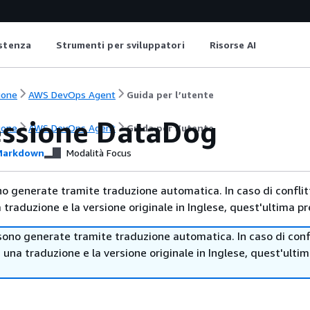
istenza
Strumenti per sviluppatori
Risorse AI
ione
AWS DevOps Agent
Guida per l’utente
ssione DataDog
ione
AWS DevOps Agent
Guida per l’utente
arkdown
Modalità Focus
no generate tramite traduzione automatica. In caso di conflitt
traduzione e la versione originale in Inglese, quest'ultima pr
sono generate tramite traduzione automatica. In caso di confl
i una traduzione e la versione originale in Inglese, quest'ulti