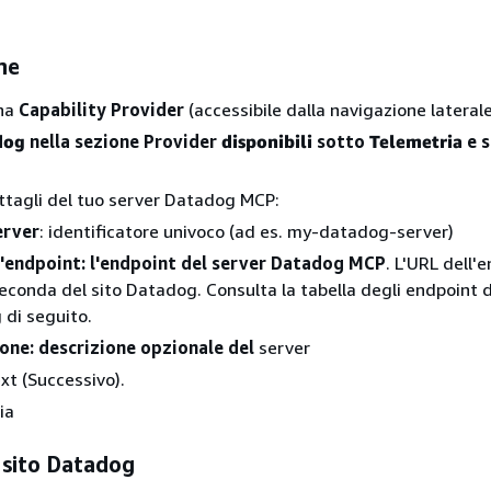
ne
ina
Capability Provider
(accessibile dalla navigazione laterale
dog
nella sezione Provider
disponibili
sotto
Telemetria
e s
dettagli del tuo server Datadog MCP:
rver
: identificatore univoco (ad es. my-datadog-server)
l'endpoint: l'endpoint del server Datadog MCP
. L'URL dell'
seconda del sito Datadog. Consulta la tabella degli endpoint d
di seguito.
one: descrizione opzionale del
server
xt (Successivo).
ia
 sito Datadog