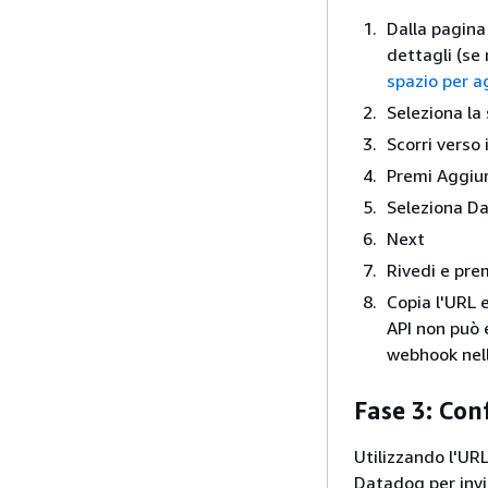
Dalla pagina
dettagli (se
spazio per a
Seleziona la
Scorri verso 
Premi Aggiu
Seleziona D
Next
Rivedi e pre
Copia l'URL 
API non può e
webhook nell
Fase 3: Con
Utilizzando l'UR
Datadog per invi