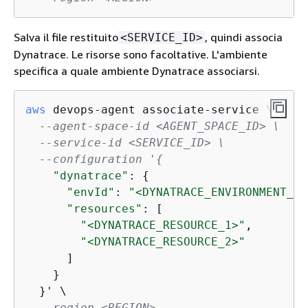
Salva il file restituito
, quindi associa
<SERVICE_ID>
Dynatrace. Le risorse sono facoltative. L'ambiente
specifica a quale ambiente Dynatrace associarsi.
aws
 devops-agent associate-service \

--agent-space-id <AGENT_SPACE_ID> \
--service-id <SERVICE_ID> \
--configuration '
{
"dynatrace"
: 
{
"envId"
: 
"<DYNATRACE_ENVIRONMENT_ID
"resources"
: [

"<DYNATRACE_RESOURCE_1>"
,

"<DYNATRACE_RESOURCE_2>"
      ]

    }

  }' \

--region <REGION>