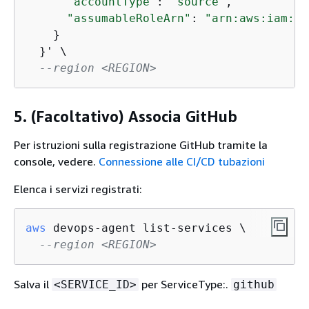
"accountType"
: 
"source"
,

"assumableRoleArn"
: 
"arn:aws:iam::<
    }

  }' \

--region <REGION>
5. (Facoltativo) Associa GitHub
Per istruzioni sulla registrazione GitHub tramite la
console, vedere.
Connessione alle CI/CD tubazioni
Elenca i servizi registrati:
aws
 devops-agent list-services \

--region <REGION>
Salva il
per ServiceType:.
<SERVICE_ID>
github