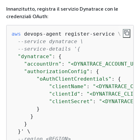
Innanzitutto, registra il servizio Dynatrace con le
credenziali OAuth:
aws
 devops-agent register-service \

--service dynatrace \
--service-details '
{
"dynatrace"
: 
{
"accountUrn"
: 
"<DYNATRACE_ACCOUNT_URN
"authorizationConfig"
: 
{
"oAuthClientCredentials"
: 
{
"clientName"
: 
"<DYNATRACE_CLI
"clientId"
: 
"<DYNATRACE_CLIEN
"clientSecret"
: 
"<DYNATRACE_C
        }

      }

    }

  }' \

--region <REGION>