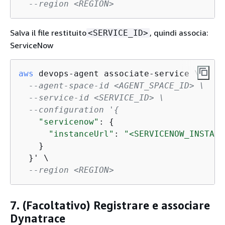
--region <REGION>
Salva il file restituito
, quindi associa:
<SERVICE_ID>
ServiceNow
aws
 devops-agent associate-service \

--agent-space-id <AGENT_SPACE_ID> \
--service-id <SERVICE_ID> \
--configuration '
{
"servicenow"
: 
{
"instanceUrl"
: 
"<SERVICENOW_INSTANC
    }

  }' \

--region <REGION>
7. (Facoltativo) Registrare e associare
Dynatrace