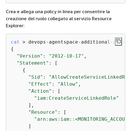
Crea e allega una policy in linea per consentire la
creazione del ruolo collegato al servizio Resource
Explorer:
cat
 > devops-agentspace-additional-policy
{
"Version"
: 
"2012-10-17"
,

"Statement"
: [

{
"Sid"
: 
"AllowCreateServiceLinkedRol
"Effect"
: 
"Allow"
,

"Action"
: [

"iam:CreateServiceLinkedRole"
      ],

"Resource"
: [

"arn:aws:iam::<MONITORING_ACCOUNT
      ]
