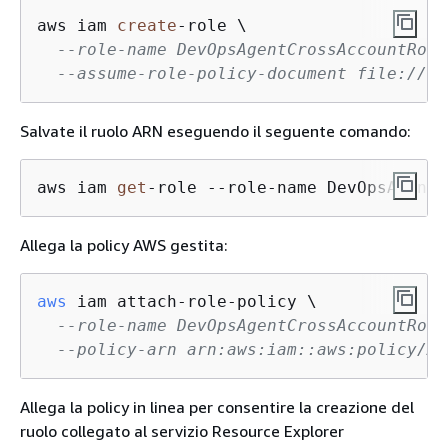
aws iam 
create
-
role \

--role-name DevOpsAgentCrossAccountRole
--assume-role-policy-document file://de
Salvate il ruolo ARN eseguendo il seguente comando:
aws iam 
get
-role --role-name DevOpsAgentC
Allega la policy AWS gestita:
aws
 iam attach-role-policy \

--role-name DevOpsAgentCrossAccountRole
--policy-arn arn:aws:iam::aws:policy/AI
Allega la policy in linea per consentire la creazione del
ruolo collegato al servizio Resource Explorer