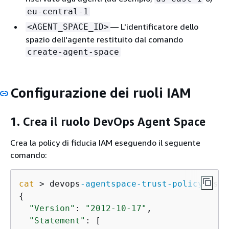
eu-central-1
— L'identificatore dello
<AGENT_SPACE_ID>
spazio dell'agente restituito dal comando
create-agent-space
Configurazione dei ruoli IAM
1. Crea il ruolo DevOps Agent Space
Crea la policy di fiducia IAM eseguendo il seguente
comando:
cat
 > devops
-agentspace
-trust
-policy
.json
{
"Version"
: 
"2012-10-17"
,

"Statement"
: [
