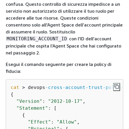
confusa. Questo controllo di sicurezza impedisce a un
servizio non autorizzato di utilizzare il tuo ruolo per
accedere alle tue risorse. Queste condizioni
consentono solo all'Agent Space dell'account principale
di assumere il ruolo. Sostituiscilo
con l'ID dell'account
MONITORING_ACCOUNT_ID
principale che ospita l'Agent Space che hai configurato
nel passaggio 2.
Esegui il comando seguente per creare la policy di
fiducia:
cat
 > devops
-cross
-account
-trust
-policy
.j
{
"Version"
: 
"2012-10-17"
,

"Statement"
: [

{
"Effect"
: 
"Allow"
,

"Principal"
: 
{