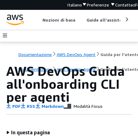
Italiano
Preferenze
Contattaci
F
Nozioni di base
Guide all'assistenza
Documentazione
AWS DevOps Agent
Guida per l’utent
AWS DevOps Guida
Documentazione
AWS DevOps Agent
Guida per l’utent
all'onboarding CLI
per agenti
PDF
RSS
Markdown
Modalità Focus
In questa pagina