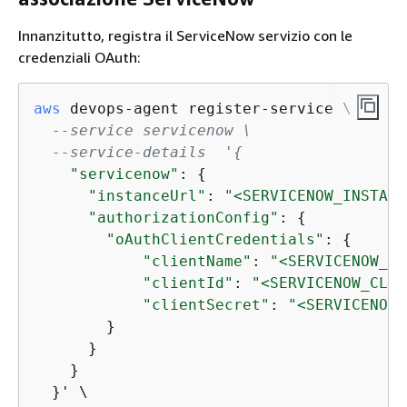
Innanzitutto, registra il ServiceNow servizio con le
credenziali OAuth:
aws
 devops-agent register-service \

--service servicenow \
--service-details  '
{
"servicenow"
: 
{
"instanceUrl"
: 
"<SERVICENOW_INSTANC
"authorizationConfig"
: 
{
"oAuthClientCredentials"
: 
{
"clientName"
: 
"<SERVICENOW_CL
"clientId"
: 
"<SERVICENOW_CLIE
"clientSecret"
: 
"<SERVICENOW_
        }

      }

    }

  }' \
