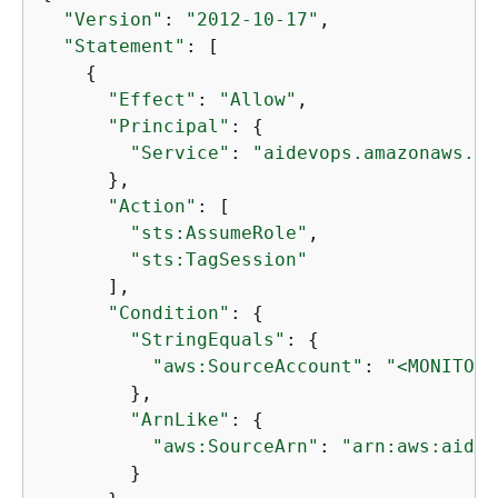
"Version"
: 
"2012-10-17"
,

"Statement"
: [

{
"Effect"
: 
"Allow"
,

"Principal"
: 
{
"Service"
: 
"aidevops.amazonaws.co
      },

"Action"
: [

"sts:AssumeRole"
,

"sts:TagSession"
      ],

"Condition"
: 
{
"StringEquals"
: 
{
"aws:SourceAccount"
: 
"<MONITORI
        },

"ArnLike"
: 
{
"aws:SourceArn"
: 
"arn:aws:aidev
        }
