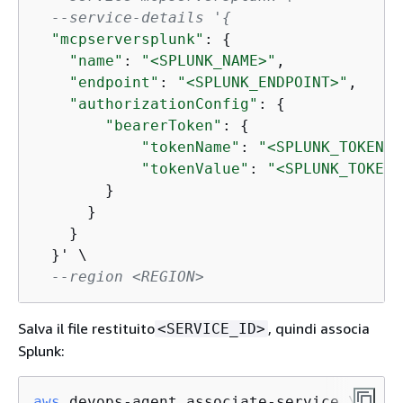
--service-details '
{
"mcpserversplunk"
: 
{
"name"
: 
"<SPLUNK_NAME>"
,

"endpoint"
: 
"<SPLUNK_ENDPOINT>"
,

"authorizationConfig"
: 
{
"bearerToken"
: 
{
"tokenName"
: 
"<SPLUNK_TOKEN_N
"tokenValue"
: 
"<SPLUNK_TOKEN_
        }

      }

    }

  }' \

--region <REGION>
Salva il file restituito
, quindi associa
<SERVICE_ID>
Splunk:
aws
 devops-agent associate-service \
