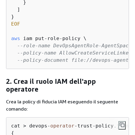
    }

  ]

EOF
aws
 iam put-role-policy \

--role-name DevOpsAgentRole-AgentSpace 
--policy-name AllowCreateServiceLinkedR
--policy-document file://devops-agentsp
2. Crea il ruolo IAM dell'app
operatore
Crea la policy di fiducia IAM eseguendo il seguente
comando:
cat > devops-
operator
-trust-policy.json <
{