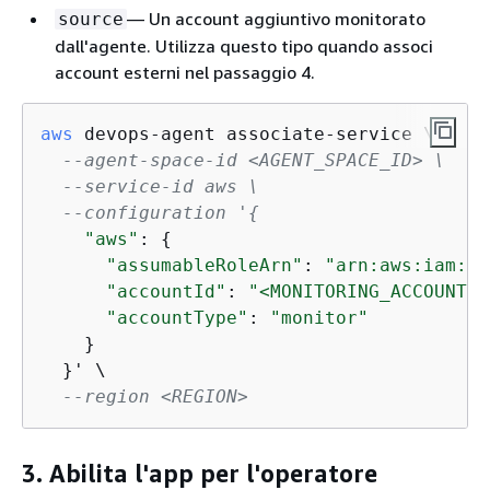
— Un account aggiuntivo monitorato
source
dall'agente. Utilizza questo tipo quando associ
account esterni nel passaggio 4.
aws
 devops-agent associate-service \

--agent-space-id <AGENT_SPACE_ID> \
--service-id aws \
--configuration '
{
"aws"
: 
{
"assumableRoleArn"
: 
"arn:aws:iam::<
"accountId"
: 
"<MONITORING_ACCOUNT_I
"accountType"
: 
"monitor"
    }

  }' \

--region <REGION>
3. Abilita l'app per l'operatore