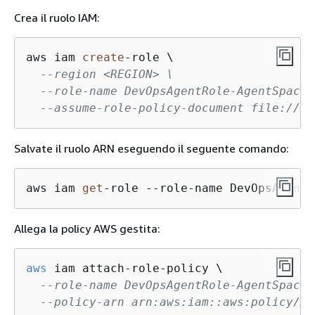
Crea il ruolo IAM:
aws iam 
create
-
role \

--region <REGION> \
--role-name DevOpsAgentRole-AgentSpace 
--assume-role-policy-document file://de
Salvate il ruolo ARN eseguendo il seguente comando:
aws iam 
get
-role --role-name DevOpsAgentR
Allega la policy AWS gestita:
aws
 iam attach-role-policy \

--role-name DevOpsAgentRole-AgentSpace 
--policy-arn arn:aws:iam::aws:policy/AI