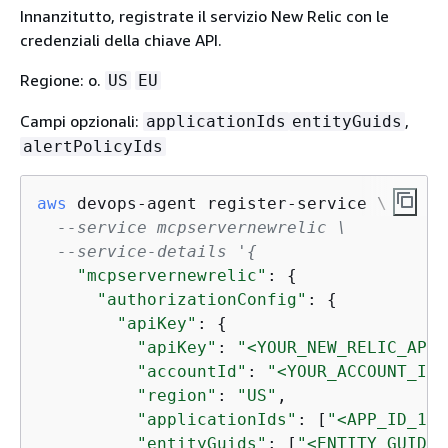
Innanzitutto, registrate il servizio New Relic con le
credenziali della chiave API.
Regione: o.
US
EU
Campi opzionali:
,
applicationIds
entityGuids
alertPolicyIds
aws
 devops-agent register-service \

--service mcpservernewrelic \
--service-details '
{
"mcpservernewrelic"
: 
{
"authorizationConfig"
: 
{
"apiKey"
: 
{
"apiKey"
: 
"<YOUR_NEW_RELIC_API_
"accountId"
: 
"<YOUR_ACCOUNT_ID>
"region"
: 
"US"
,

"applicationIds"
: [
"<APP_ID_1>"
"entityGuids"
: [
"<ENTITY_GUID_1