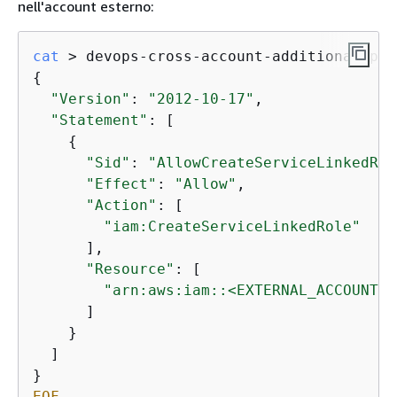
nell'account esterno:
cat
 > devops-cross-account-additional-pol
{
"Version"
: 
"2012-10-17"
,

"Statement"
: [

{
"Sid"
: 
"AllowCreateServiceLinkedRol
"Effect"
: 
"Allow"
,

"Action"
: [

"iam:CreateServiceLinkedRole"
      ],

"Resource"
: [

"arn:aws:iam::<EXTERNAL_ACCOUNT_I
      ]

    }

  ]

EOF