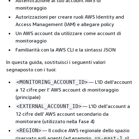
Autenticazione al tuo account AWS di
monitoraggio
Autorizzazioni per creare ruoli AWS Identity and
Access Management (IAM) e allegare policy
Un AWS account da utilizzare come account di
monitoraggio
Familiarità con la AWS CLI e la sintassi JSON
In questa guida, sostituisci i seguenti valori
segnaposto con i tuoi:
— L'ID dell'account
<MONITORING_ACCOUNT_ID>
a 12 cifre per l' AWS account di monitoraggio
(principale)
— L'ID dell'account a
<EXTERNAL_ACCOUNT_ID>
12 cifre dell' AWS account secondario da
monitorare (utilizzato nella fase 4)
— Il codice AWS regionale dello spazio
<REGION>
riservato agli agenti (ad esempio,
o)
us-east-1