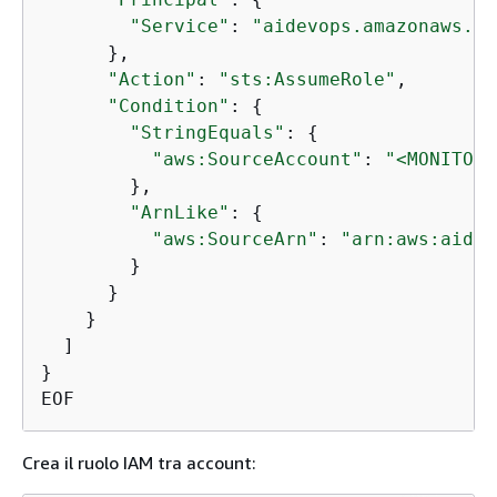
"Service"
: 
"aidevops.amazonaws.co
      },

"Action"
: 
"sts:AssumeRole"
,

"Condition"
: 
{
"StringEquals"
: 
{
"aws:SourceAccount"
: 
"<MONITORI
        },

"ArnLike"
: 
{
"aws:SourceArn"
: 
"arn:aws:aidev
        }

      }

    }

  ]

}

Crea il ruolo IAM tra account: