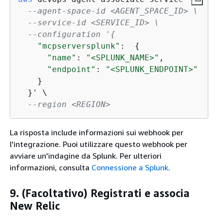
--agent-space-id <AGENT_SPACE_ID> \
--service-id <SERVICE_ID> \
--configuration '
{
"mcpserversplunk"
:  
{
"name"
: 
"<SPLUNK_NAME>"
,

"endpoint"
: 
"<SPLUNK_ENDPOINT>"
    }

  }' \

--region <REGION>
La risposta include informazioni sui webhook per
l'integrazione. Puoi utilizzare questo webhook per
avviare un'indagine da Splunk. Per ulteriori
informazioni, consulta
Connessione a Splunk
.
9. (Facoltativo) Registrati e associa
New Relic