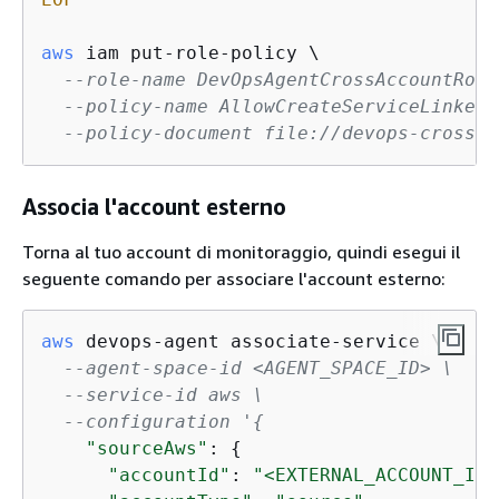
aws
 iam put-role-policy \

--role-name DevOpsAgentCrossAccountRole
--policy-name AllowCreateServiceLinkedR
--policy-document file://devops-cross-a
Associa l'account esterno
Torna al tuo account di monitoraggio, quindi esegui il
seguente comando per associare l'account esterno:
aws
 devops-agent associate-service \

--agent-space-id <AGENT_SPACE_ID> \
--service-id aws \
--configuration '
{
"sourceAws"
: 
{
"accountId"
: 
"<EXTERNAL_ACCOUNT_ID>