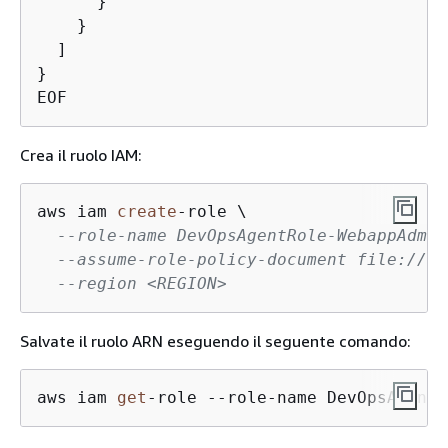
      }

    }

  ]

}

Crea il ruolo IAM:
aws iam 
create
-
role \

--role-name DevOpsAgentRole-WebappAdmin
--assume-role-policy-document file://de
--region <REGION>
Salvate il ruolo ARN eseguendo il seguente comando:
aws iam 
get
-role --role-name DevOpsAgentR