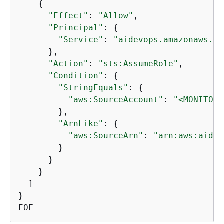
{
"Effect"
: 
"Allow"
,

"Principal"
: 
{
"Service"
: 
"aidevops.amazonaws.co
      },

"Action"
: 
"sts:AssumeRole"
,

"Condition"
: 
{
"StringEquals"
: 
{
"aws:SourceAccount"
: 
"<MONITORI
        },

"ArnLike"
: 
{
"aws:SourceArn"
: 
"arn:aws:aidev
        }

      }

    }

  ]

}
