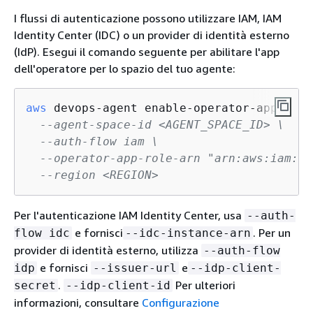
I flussi di autenticazione possono utilizzare IAM, IAM
Identity Center (IDC) o un provider di identità esterno
(IdP). Esegui il comando seguente per abilitare l'app
dell'operatore per lo spazio del tuo agente:
aws
 devops-agent enable-operator-app \

--agent-space-id <AGENT_SPACE_ID> \
--auth-flow iam \
--operator-app-role-arn "arn:aws:iam::<
--region <REGION>
Per l'autenticazione IAM Identity Center, usa
--auth-
e fornisci
. Per un
flow idc
--idc-instance-arn
provider di identità esterno, utilizza
--auth-flow
e fornisci
e
idp
--issuer-url
--idp-client-
.
Per ulteriori
secret
--idp-client-id
informazioni, consultare
Configurazione