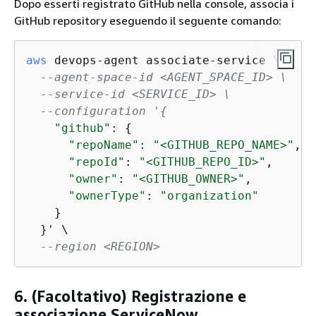
Dopo esserti registrato GitHub nella console, associa i
GitHub repository eseguendo il seguente comando:
aws
 devops-agent associate-service \

--agent-space-id <AGENT_SPACE_ID> \
--service-id <SERVICE_ID> \
--configuration '
{
"github"
: 
{
"repoName"
: 
"<GITHUB_REPO_NAME>"
,

"repoId"
: 
"<GITHUB_REPO_ID>"
,

"owner"
: 
"<GITHUB_OWNER>"
,

"ownerType"
: 
"organization"
    }

  }' \

--region <REGION>
6. (Facoltativo) Registrazione e
associazione ServiceNow