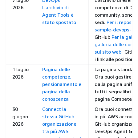
7 luglio
DevOps
L'archivio di esempi
2026
L'archivio di
competenze di DevO
Agent Tools è
community, sono sta
stato spostato
sedi.
Per il reposit
sample-devops-agen
GitHub
Per la galle
galleria delle com
sul sito web.
GitHub
i link alle posizioni
1 luglio
Pagina delle
La pagina standalon
2026
competenze,
Ora puoi gestire ist
pensionamento e
dalla pagina unifi
pagina della
tutti i segnalibri 
conoscenza
pagina Competenze
30
Connect la
Ora puoi connette
giugno
stessa GitHub
in più AWS account 
2026
organizzazione
GitHub organizzazi
tra più AWS
DevOps Agent GitHu