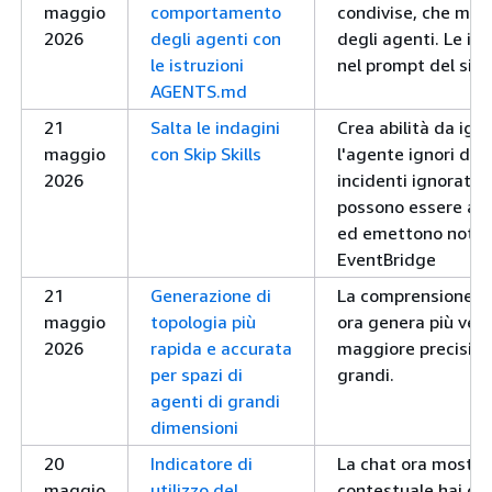
maggio
comportamento
condivise, che mod
2026
degli agenti con
degli agenti. Le is
le istruzioni
nel prompt del sis
AGENTS.md
21
Salta le indagini
Crea abilità da ign
maggio
con Skip Skills
l'agente ignori det
2026
incidenti ignorati r
possono essere ann
ed emettono notif
EventBridge
21
Generazione di
La comprensione de
maggio
topologia più
ora genera più vel
2026
rapida e accurata
maggiore precision
per spazi di
grandi.
agenti di grandi
dimensioni
20
Indicatore di
La chat ora mostra
maggio
utilizzo del
contestuale hai co