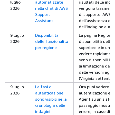
luglio
automatizzate
risultati delle ind
2026
nella chat di AWS
vengono trasmessi 
Support
di supporto. AWS a
Assistant
dell'assistenza do
dell'indagine auto
9 luglio
Disponibilità
La pagina Regioni 
2026
delle funzionalità
disponibilità delle 
per regione
superiore e in una 
vedere rapidamente
sono disponibili in 
la limitazione dell
delle versioni agli S
(Virginia settentrio
9 luglio
Le fasi di
Ora puoi vedere og
2026
autenticazione
autenticazione es
sono visibili nella
Agent su un sistem
cronologia delle
passaggio mostra l
indagini
errore; in caso di e