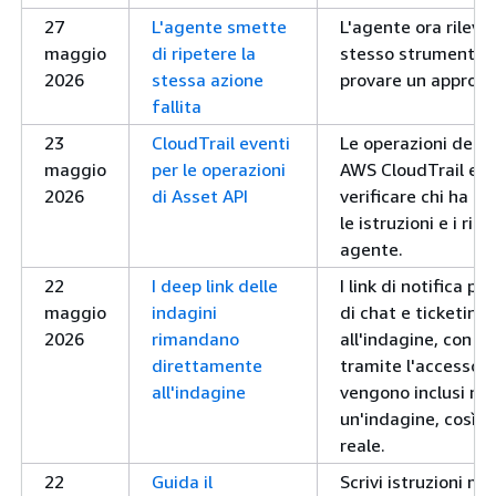
27
L'agente smette
L'agente ora rileva
maggio
di ripetere la
stesso strumento e 
2026
stessa azione
provare un approcci
fallita
23
CloudTrail eventi
Le operazioni dell
maggio
per le operazioni
AWS CloudTrail even
2026
di Asset API
verificare chi ha m
le istruzioni e i ric
agente.
22
I deep link delle
I link di notifica pr
maggio
indagini
di chat e ticketing
2026
rimandano
all'indagine, con l
direttamente
tramite l'accesso a
all'indagine
vengono inclusi non
un'indagine, così p
reale.
22
Guida il
Scrivi istruzioni mi