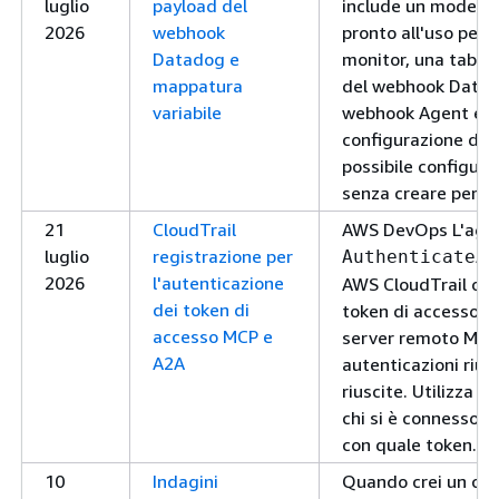
luglio
payload del
include un modello
2026
webhook
pronto all'uso per gl
Datadog e
monitor, una tabell
mappatura
del webhook Datad
variabile
webhook Agent e un
configurazione del
possibile configur
senza creare perso
21
CloudTrail
AWS DevOps L'agen
luglio
registrazione per
AuthenticateAc
2026
l'autenticazione
AWS CloudTrail ogn
dei token di
token di accesso p
accesso MCP e
server remoto MCP 
A2A
autenticazioni rius
riuscite. Utilizza q
chi si è connesso, d
con quale token.
10
Indagini
Quando crei un cas