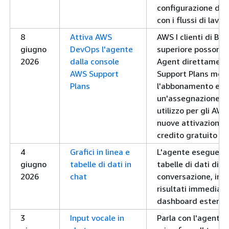
configurazione degl
con i flussi di lavo
8
Attiva AWS
AWS I clienti di Bus
giugno
DevOps l'agente
superiore possono
2026
dalla console
Agent direttament
AWS Support
Support Plans men
Plans
l'abbonamento e us
un'assegnazione men
utilizzo per gli AW
nuove attivazioni i
credito gratuito di
4
Grafici in linea e
L'agente esegue il 
giugno
tabelle di dati in
tabelle di dati dir
2026
chat
conversazione, in 
risultati immediati
dashboard esterna
3
Input vocale in
Parla con l'agente 