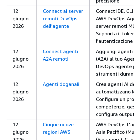
precisione.
12
Connect ai server
Connect IDE, CLI e 
giugno
remoti DevOps
AWS DevOps Agent
2026
dell'agente
server remoti MCP 
Supporta il token d
l'autenticazione Si
12
Connect agenti
Aggiungi agenti r
giugno
A2A remoti
(A2A) al tuo Agent 
2026
DevOps agente pos
strumenti durante l
12
Agenti doganali
Crea agenti AI defi
giugno
automatizzano le at
2026
Configura un promp
competenze, gestis
configura output co
12
Cinque nuove
AWS DevOps L'agent
giugno
regioni AWS
Asia Pacifico (Mumb
2026
(Singapore), Canad