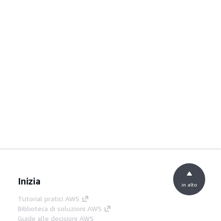
Inizia
in alto
Tutorial pratici AWS
Biblioteca di soluzioni AWS
Guide alle decisioni AWS