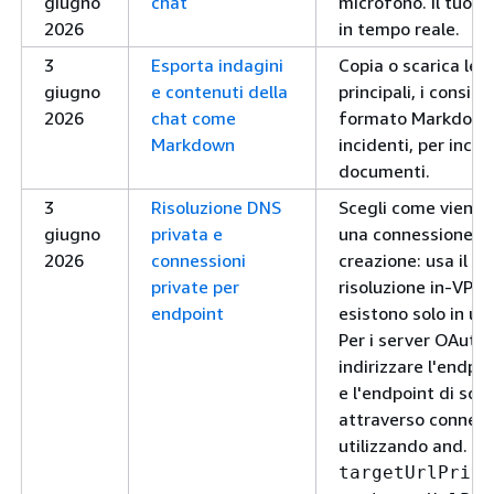
giugno
chat
microfono. Il tuo d
2026
in tempo reale.
3
Esporta indagini
Copia o scarica le i
giugno
e contenuti della
principali, i consigli
2026
chat come
formato Markdown, 
Markdown
incidenti, per incoll
documenti.
3
Risoluzione DNS
Scegli come viene ri
giugno
privata e
una connessione pr
2026
connessioni
creazione: usa il D
private per
risoluzione in-VPC 
endpoint
esistono solo in un
Per i server OAuth
indirizzare l'endpo
e l'endpoint di sc
attraverso conness
utilizzando and.
targetUrlPriva