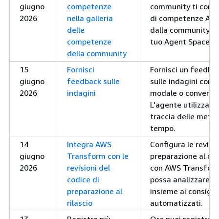
giugno
competenze
community ti conse
2026
nella galleria
di competenze AWS
delle
dalla community pr
competenze
tuo Agent Space.
della community
15
Fornisci
Fornisci un feedbac
giugno
feedback sulle
sulle indagini comp
2026
indagini
modale o conversaz
L'agente utilizza i
traccia delle metri
tempo.
14
Integra AWS
Configura le revisio
giugno
Transform con le
preparazione al rila
2026
revisioni del
con AWS Transform
codice di
possa analizzare le
preparazione al
insieme ai consigli
rilascio
automatizzati.