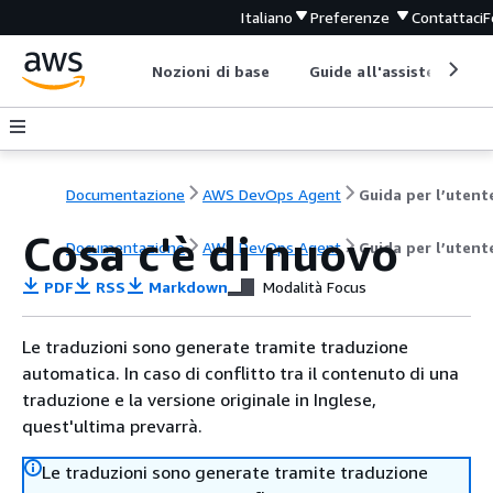
Italiano
Preferenze
Contattaci
F
Nozioni di base
Guide all'assistenza
Documentazione
AWS DevOps Agent
Guida per l’utent
Cosa c'è di nuovo
Documentazione
AWS DevOps Agent
Guida per l’utent
PDF
RSS
Markdown
Modalità Focus
Le traduzioni sono generate tramite traduzione
automatica. In caso di conflitto tra il contenuto di una
traduzione e la versione originale in Inglese,
quest'ultima prevarrà.
Le traduzioni sono generate tramite traduzione