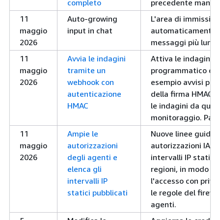
completo
precedente man ma
11
Auto-growing
L'area di immission
maggio
input in chat
automaticamente m
2026
messaggi più lungh
11
Avvia le indagini
Attiva le indagini 
maggio
tramite un
programmatico da s
2026
webhook con
esempio avvisi pers
autenticazione
della firma HMAC, 
HMAC
le indagini da qual
monitoraggio. Pag
11
Ampie le
Nuove linee guida p
maggio
autorizzazioni
autorizzazioni IAM 
2026
degli agenti e
intervalli IP statici
elenca gli
regioni, in modo da
intervalli IP
l'accesso con privi
statici pubblicati
le regole del firewal
agenti.