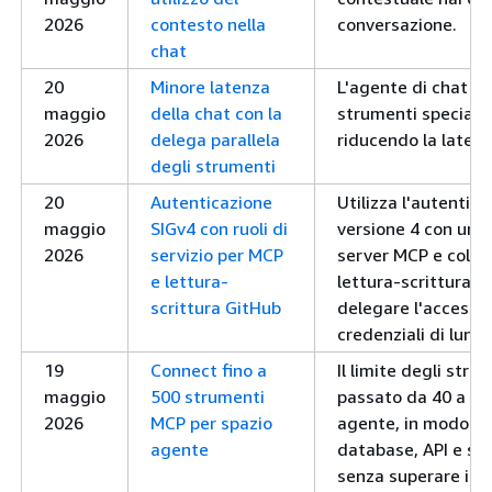
2026
contesto nella
conversazione.
chat
20
Minore latenza
L'agente di chat pu
maggio
della chat con la
strumenti specializz
2026
delega parallela
riducendo la latenz
degli strumenti
20
Autenticazione
Utilizza l'autenti
maggio
SIGv4 con ruoli di
versione 4 con un ru
2026
servizio per MCP
server MCP e colleg
e lettura-
lettura-scrittura, 
scrittura GitHub
delegare l'accesso
credenziali di lung
19
Connect fino a
Il limite degli str
maggio
500 strumenti
passato da 40 a 50
2026
MCP per spazio
agente, in modo da
agente
database, API e st
senza superare i lim