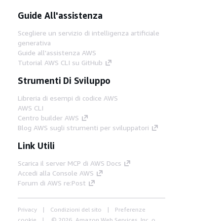
Guide All'assistenza
Scegliere un servizio di intelligenza artificiale
generativa
Guide all'assistenza AWS
Tutorial AWS CLI su GitHub
Strumenti Di Sviluppo
Libreria di esempi di codice AWS
AWS CLI
Centro builder AWS
Blog AWS sugli strumenti per sviluppatori
Link Utili
Scarica il server MCP di AWS Docs
Accedi alla Console AWS
Forum di AWS re:Post
Privacy
Condizioni del sito
Preferenze
cookie
© 2026, Amazon Web Services, Inc. o