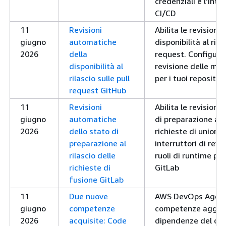
credenziali e l'inte
CI/CD
11
Revisioni
Abilita le revisioni
giugno
automatiche
disponibilità al rila
2026
della
request. Configura g
disponibilità al
revisione delle modi
rilascio sulle pull
per i tuoi repositor
request GitHub
11
Revisioni
Abilita le revision
giugno
automatiche
di preparazione al r
2026
dello stato di
richieste di unione.
preparazione al
interruttori di revi
rilascio delle
ruoli di runtime per
richieste di
GitLab
fusione GitLab
11
Due nuove
AWS DevOps Agent 
giugno
competenze
competenze aggiun
2026
acquisite: Code
dipendenze del cod