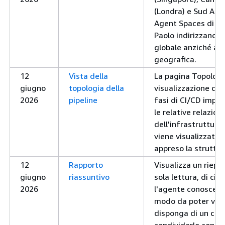
(Londra) e Sud Amer
Agent Spaces di M
Paolo indirizzano l'
globale anziché all
geografica.
12
Vista della
La pagina Topologi
giugno
topologia della
visualizzazione del
2026
pipeline
fasi di CI/CD imple
le relative relazioni
dell'infrastruttura
viene visualizzata
appreso la struttura
12
Rapporto
Visualizza un riepil
giugno
riassuntivo
sola lettura, di c
2026
l'agente conosce d
modo da poter veri
disponga di un con