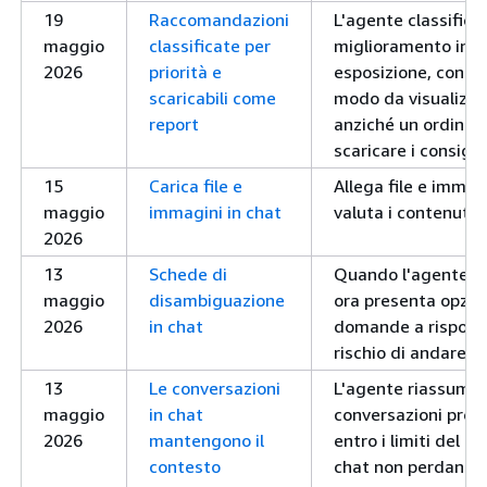
19
Raccomandazioni
L'agente classifica
maggio
classificate per
miglioramento in b
2026
priorità e
esposizione, confo
scaricabili come
modo da visualizzar
report
anziché un ordine d
scaricare i consigli
15
Carica file e
Allega file e immag
maggio
immagini in chat
valuta i contenuti c
2026
13
Schede di
Quando l'agente ha
maggio
disambiguazione
ora presenta opzion
2026
in chat
domande a risposta
rischio di andare av
13
Le conversazioni
L'agente riassume 
maggio
in chat
conversazioni prol
2026
mantengono il
entro i limiti del c
contesto
chat non perdano pi