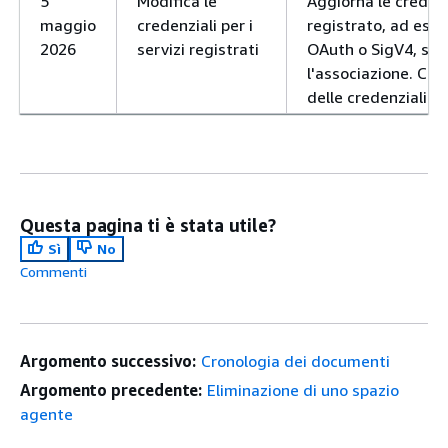
5
Modifica le
Aggiorna le credenz
maggio
credenziali per i
registrato, ad ese
2026
servizi registrati
OAuth o SigV4, senz
l'associazione. Ciò
delle credenziali se
Questa pagina ti è stata utile?
Sì
No
Commenti
Argomento successivo:
Cronologia dei documenti
Argomento precedente:
Eliminazione di uno spazio
agente