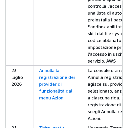
controlla l'accesso 
una lista di autoriz
preinstalla i pacch
Sandbox abilitato, 
skill dal file syst
codice abbinato a un
impostazione predef
l'accesso in uscita
servizio. AWS
23
Annulla la
La console ora ragg
luglio
registrazione dei
Annulla registrazio
2026
provider di
agisce sul provider
funzionalità dal
selezionato, anzich
menu Azioni
a ciascuna riga. Per
registrazione di un
scegli Annulla reg
Azioni.
21
Third-party
L'esempio Terrafor