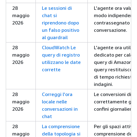
28
Le sessioni di
L'agente ora valut
maggio
chat si
modo indipendente
2026
riprendono dopo
contrassegnato non 
un falso positivo
conversazione.
al guardrail
28
CloudWatch Le
L'agente ora utili
maggio
query di registro
dedicato per calcol
2026
utilizzano le date
query di Amazon C
corrette
query restituiscono 
di tempo richiesto 
indagini.
28
Correggi l'ora
Le conversioni di f
maggio
locale nelle
correttamente gli 
2026
conversazioni in
confini giornalieri.
chat
28
La comprensione
Per gli spazi attivi 
maggio
della topologia si
comprensione della