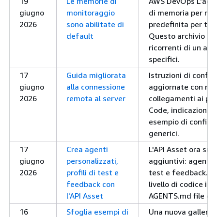
19
Le memorie di
AWS DevOps L'agente
giugno
monitoraggio
di memoria per mon
2026
sono abilitate di
predefinita per tut
default
Questo archivio ric
ricorrenti di un al
specifici.
17
Guida migliorata
Istruzioni di config
giugno
alla connessione
aggiornate con nomi
2026
remota al server
collegamenti ai plu
Code, indicazioni su
esempio di configu
generici.
17
Crea agenti
L'API Asset ora supp
giugno
personalizzati,
aggiuntivi: agenti p
2026
profili di test e
test e feedback. Puo
feedback con
livello di codice i
l'API Asset
AGENTS.md file e al
16
Sfoglia esempi di
Una nuova galleria