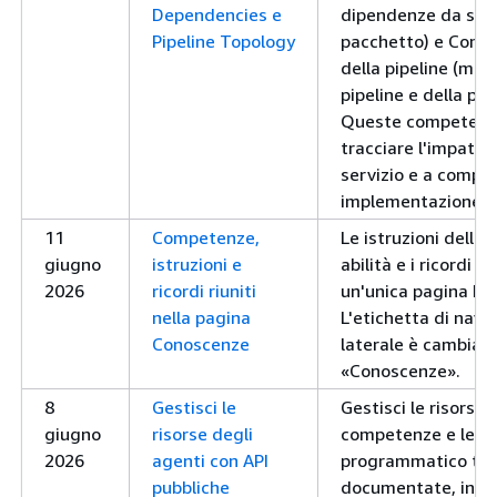
Dependencies e
dipendenze da servi
Pipeline Topology
pacchetto) e Compr
della pipeline (map
pipeline e della pr
Queste competenze
tracciare l'impatto 
servizio e a compre
implementazione.
11
Competenze,
Le istruzioni dell'
giugno
istruzioni e
abilità e i ricordi s
2026
ricordi riuniti
un'unica pagina Kn
nella pagina
L'etichetta di navi
Conoscenze
laterale è cambia
«Conoscenze».
8
Gestisci le
Gestisci le risorse 
giugno
risorse degli
competenze e le c
2026
agenti con API
programmatico tram
pubbliche
documentate, in m