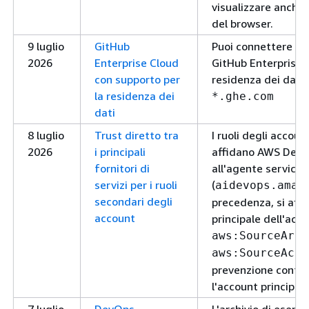
visualizzare anche 
del browser.
9 luglio
GitHub
Puoi connettere A
2026
Enterprise Cloud
GitHub Enterprise 
con supporto per
residenza dei dati 
la residenza dei
*.ghe.com
dati
8 luglio
Trust diretto tra
I ruoli degli accoun
2026
i principali
affidano AWS DevO
fornitori di
all'agente service p
servizi per i ruoli
(
aidevops.amaz
secondari degli
precedenza, si affi
account
principale dell'acco
c
aws:SourceArn
aws:SourceAcco
prevenzione confus
l'account principal