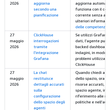
2026
aggiorna
aggiorna automati
secondo una
funziona con il con
pianificazione
corrente senza agg
ulteriori informazi
delle competenze a
27
ClickHouse
Se utilizzi Grafana
maggio
interrogazioni
dati, l'agente può 
2026
tramite
backed dashboard 
l'integrazione
indagini, in modo d
Grafana
problemi utilizzando
ClickHouse
27
La chat
Quando chiedi all'
maggio
restituisce
dello spazio, ora re
2026
dettagli accurati
risorse accurati, in
sulla
spazio agente, in 
configurazione
riferimento alle ri
dello spazio degli
politiche e nell'au
agenti