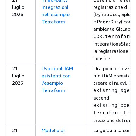
luglio
integrazioni
registrazione di ser
2026
nell'esempio
(Dynatrace,, Splun
Terraform
e PagerDuty) con A
ambiente GitLab, r
CDK.
terraform 
IntegrationsStack 
la registrazione ma
console.
21
Usa i ruoli IAM
Ora puoi indirizza
luglio
esistenti con
ruoli IAM preesiste
2026
l'esempio
creare di nuovi. Im
Terraform
existing_agent
accendi
existing_opera
terraform.tfva
creazione del ruolo
21
Modello di
La guida alla conn