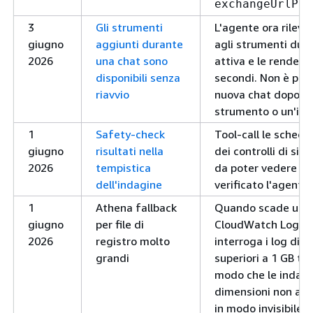
exchangeUrlPri
3
Gli strumenti
L'agente ora rileva
giugno
aggiunti durante
agli strumenti dur
2026
una chat sono
attiva e le rende di
disponibili senza
secondi. Non è più 
riavvio
nuova chat dopo av
strumento o un'int
1
Safety-check
Tool-call le schede
giugno
risultati nella
dei controlli di sic
2026
tempistica
da poter vedere e
dell'indagine
verificato l'agente 
1
Athena fallback
Quando scade una
giugno
per file di
CloudWatch Logs In
2026
registro molto
interroga i log di 
grandi
superiori a 1 GB t
modo che le indagin
dimensioni non abb
in modo invisibile.