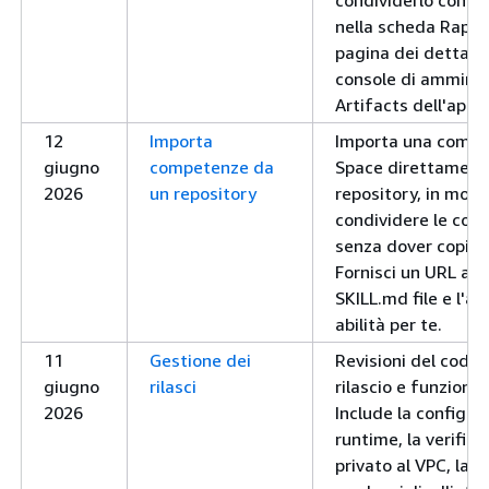
condividerlo con il
nella scheda Rappor
pagina dei dettagli
console di amminis
Artifacts dell'app
12
Importa
Importa una compe
giugno
competenze da
Space direttament
2026
un repository
repository, in modo
condividere le com
senza dover copiar
Fornisci un URL a u
SKILL.md file e l'ag
abilità per te.
11
Gestione dei
Revisioni del codic
giugno
rilasci
rilascio e funzionali
2026
Include la configur
runtime, la verifica
privato al VPC, la 