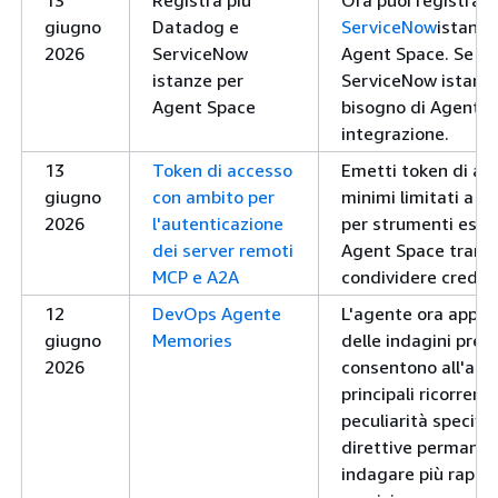
13
Registra più
Ora puoi registrare
giugno
Datadog e
ServiceNow
istanz
2026
ServiceNow
Agent Space. Se ges
istanze per
ServiceNow istanze
Agent Space
bisogno di Agent S
integrazione.
13
Token di accesso
Emetti token di acc
giugno
con ambito per
minimi limitati a a
2026
l'autenticazione
per strumenti este
dei server remoti
Agent Space tramit
MCP e A2A
condividere credenz
12
DevOps Agente
L'agente ora appre
giugno
Memories
delle indagini pre
2026
consentono all'agen
principali ricorrenti
peculiarità specifi
direttive permanen
indagare più rapi