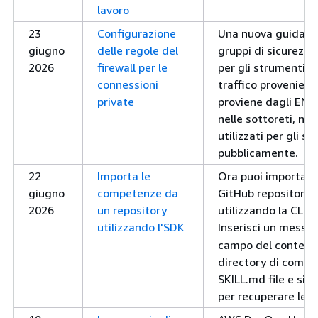
lavoro
23
Configurazione
Una nuova guida sp
giugno
delle regole del
gruppi di sicurezza 
2026
firewall per le
per gli strumenti o
connessioni
traffico provenie
private
proviene dagli ENI
nelle sottoreti, non 
utilizzati per gli s
pubblicamente.
22
Importa le
Ora puoi importare
giugno
competenze da
GitHub repository
2026
un repository
utilizzando la CLI 
utilizzando l'SDK
Inserisci un messa
campo del contenu
directory di compe
SKILL.md file e sinc
per recuperare le u