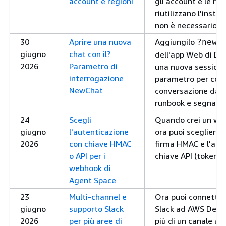
account e regioni
gli account e le reg
riutilizzano l'insta
non è necessario re
30
Aprire una nuova
Aggiungilo
?newC
giugno
chat con il?
dell'app Web di De
2026
Parametro di
una nuova sessione
interrogazione
parametro per coll
NewChat
conversazione da s
runbook e segnalibr
24
Scegli
Quando crei un we
giugno
l'autenticazione
ora puoi scegliere 
2026
con chiave HMAC
firma HMAC e l'aut
o API per i
chiave API (token p
webhook di
Agent Space
23
Multi-channel e
Ora puoi connettere
giugno
supporto Slack
Slack ad AWS DevO
2026
per più aree di
più di un canale a 