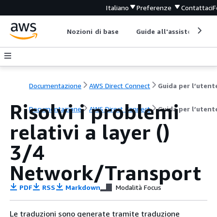
Italiano
Preferenze
Contattaci
F
Nozioni di base
Guide all'assistenza
Documentazione
AWS Direct Connect
Guida per l’utent
Risolvi i problemi
Documentazione
AWS Direct Connect
Guida per l’utent
relativi a layer ()
3/4
Network/Transport
PDF
RSS
Markdown
Modalità Focus
Le traduzioni sono generate tramite traduzione