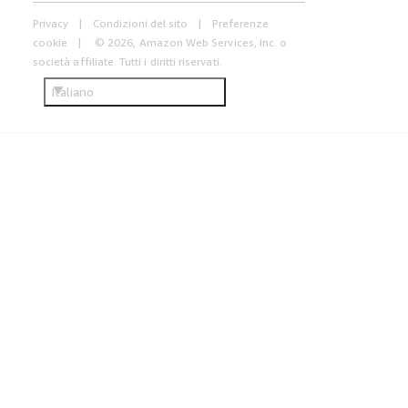
Privacy
Condizioni del sito
Preferenze
cookie
© 2026, Amazon Web Services, Inc. o
società affiliate. Tutti i diritti riservati.
Italiano