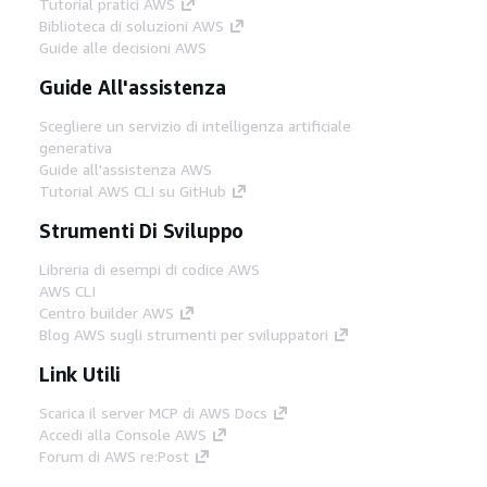
Tutorial pratici AWS
Biblioteca di soluzioni AWS
Guide alle decisioni AWS
Guide All'assistenza
Scegliere un servizio di intelligenza artificiale
generativa
Guide all'assistenza AWS
Tutorial AWS CLI su GitHub
Strumenti Di Sviluppo
Libreria di esempi di codice AWS
AWS CLI
Centro builder AWS
Blog AWS sugli strumenti per sviluppatori
Link Utili
Scarica il server MCP di AWS Docs
Accedi alla Console AWS
Forum di AWS re:Post