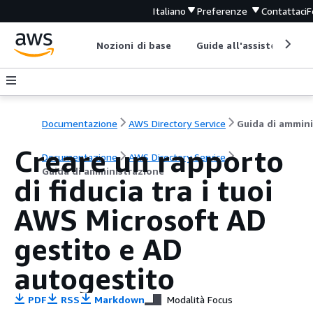
Italiano
Preferenze
Contattaci
F
Nozioni di base
Guide all'assistenza
Documentazione
AWS Directory Service
Creare un rapporto
Documentazione
AWS Directory Service
Guida di amministrazione
di fiducia tra i tuoi
AWS Microsoft AD
gestito e AD
autogestito
PDF
RSS
Markdown
Modalità Focus