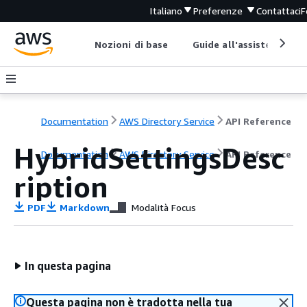
Italiano
Preferenze
Contattaci
F
Nozioni di base
Guide all'assistenza
Documentation
AWS Directory Service
API Reference
HybridSettingsDesc
Documentation
AWS Directory Service
API Reference
ription
PDF
Markdown
Modalità Focus
In questa pagina
Questa pagina non è tradotta nella tua