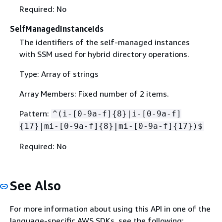
Required: No
SelfManagedInstanceIds
The identifiers of the self-managed instances
with SSM used for hybrid directory operations.
Type: Array of strings
Array Members: Fixed number of 2 items.
Pattern:
^(i-[0-9a-f]
{
8}|i-[0-9a-f]
{
17}|mi-[0-9a-f]
{
8}|mi-[0-9a-f]
{
17})$
Required: No
See Also
For more information about using this API in one of the
language-specific AWS SDKs, see the following: