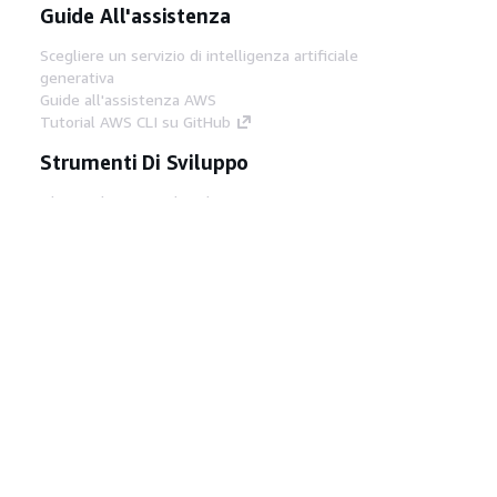
Guide All'assistenza
Scegliere un servizio di intelligenza artificiale
generativa
Guide all'assistenza AWS
Tutorial AWS CLI su GitHub
Strumenti Di Sviluppo
Libreria di esempi di codice AWS
AWS CLI
Centro builder AWS
Blog AWS sugli strumenti per sviluppatori
Link Utili
Scarica il server MCP di AWS Docs
Accedi alla Console AWS
Forum di AWS re:Post
Privacy
Condizioni del sito
Preferenze
cookie
© 2026, Amazon Web Services, Inc. o