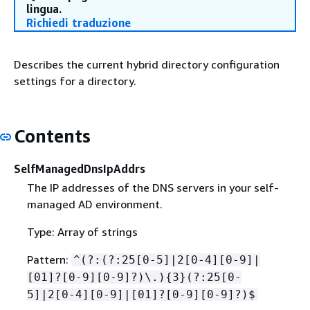
lingua.
Richiedi traduzione
Describes the current hybrid directory configuration
settings for a directory.
Contents
SelfManagedDnsIpAddrs
The IP addresses of the DNS servers in your self-
managed AD environment.
Type: Array of strings
Pattern:
^(?:(?:25[0-5]|2[0-4][0-9]|
[01]?[0-9][0-9]?)\.)
{
3}(?:25[0-
5]|2[0-4][0-9]|[01]?[0-9][0-9]?)$