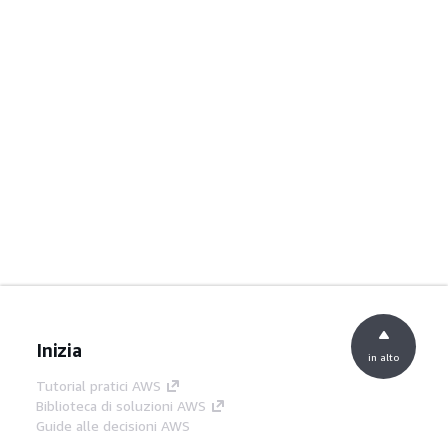
Inizia
in alto
Tutorial pratici AWS
Biblioteca di soluzioni AWS
Guide alle decisioni AWS