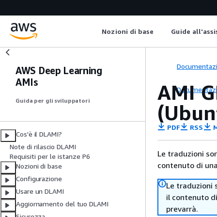
Nozioni di base
Guide all'ass
Documentaz
AWS Deep Learning
AMIs
AMI G
Documentaz
Guida per gli sviluppatori
(Ubun
PDF
RSS
M
Cos'è il DLAMI?
Note di rilascio DLAMI
Le traduzioni so
Requisiti per le istanze P6
contenuto di una 
Nozioni di base
Configurazione
Le traduzioni 
Usare un DLAMI
il contenuto d
Aggiornamento del tuo DLAMI
prevarrà.
Sicurezza