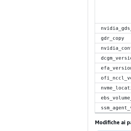
nvidia_gds
gdr_copy
nvidia_con
dcgm_versi
efa_versio
ofi_nccl_v
nvme_locat
ebs_volume
ssm_agent_
Modifiche ai p