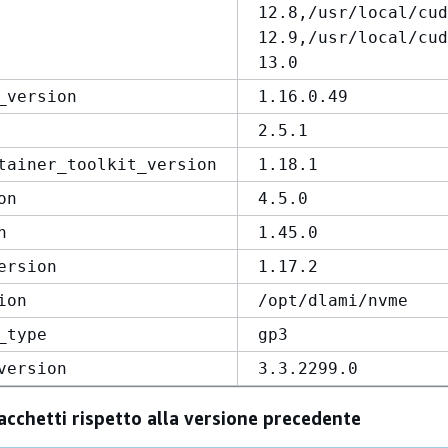
12.8,/usr/local/cud
12.9,/usr/local/cud
13.0
_version
1.16.0.49
2.5.1
tainer_toolkit_version
1.18.1
on
4.5.0
n
1.45.0
ersion
1.17.2
ion
/opt/dlami/nvme
_type
gp3
version
3.3.2299.0
acchetti rispetto alla versione precedente