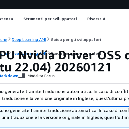
istenza
Strumenti per sviluppatori
Risorse AI
ione
Deep Learning AMI
Guida per gli sviluppatori
PU Nvidia Driver OSS 
ione
Deep Learning AMI
Guida per gli sviluppatori
tu 22.04) 20260121
arkdown
Modalità Focus
no generate tramite traduzione automatica. In caso di conflitt
traduzione e la versione originale in Inglese, quest'ultima pr
sono generate tramite traduzione automatica. In caso di confl
i una traduzione e la versione originale in Inglese, quest'ulti