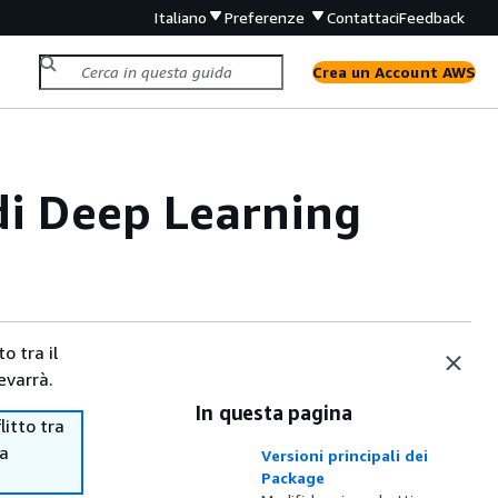
Italiano
Preferenze
Contattaci
Feedback
Crea un Account AWS
di Deep Learning
o tra il
evarrà.
In questa pagina
itto tra
ma
Versioni principali dei
Package