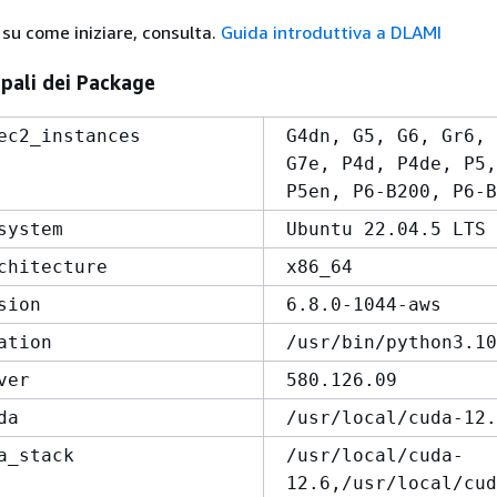
 su come iniziare, consulta.
Guida introduttiva a DLAMI
ipali dei Package
ec2_instances
G4dn, G5, G6, Gr6, 
G7e, P4d, P4de, P5,
P5en, P6-B200, P6-B
system
Ubuntu 22.04.5 LTS
chitecture
x86_64
sion
6.8.0-1044-aws
ation
/usr/bin/python3.10
ver
580.126.09
da
/usr/local/cuda-12.
a_stack
/usr/local/cuda-
12.6,/usr/local/cud