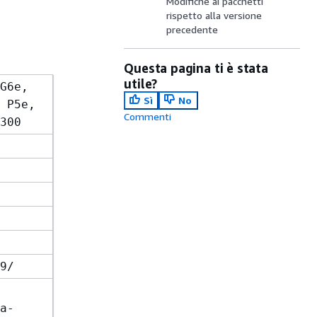
Modifiche ai pacchetti
rispetto alla versione
precedente
Questa pagina ti è stata
utile?
G6e,
Sì
No
 P5e,
Commenti
300
9/
a-