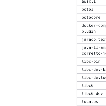
awscli
boto3
botocore
docker-com
plugin
jaraco.tex
java-11-am
corretto-j
libc-bin
libc-dev-b
libc-devto
libc6
libc6-dev
locales