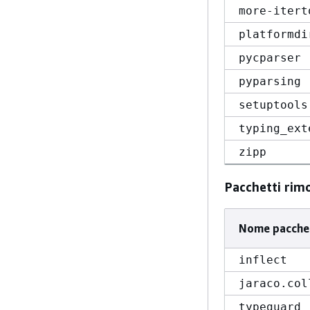
more-itert
platformdi
pycparser
pyparsing
setuptools
typing_ext
zipp
Pacchetti rim
Nome pacche
inflect
jaraco.col
typeguard