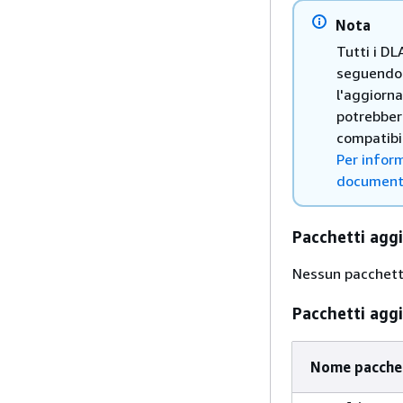
Nota
Tutti i DL
seguendo 
l'aggiorna
potrebbero
compatibil
Per inform
documenta
Pacchetti aggi
Nessun pacchetto
Pacchetti agg
Nome pacche